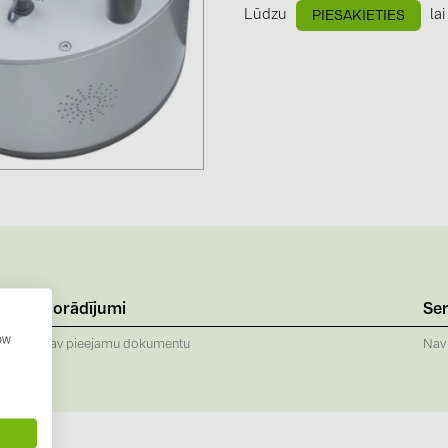
GoodWe (4
Lūdzu
lai
PIESAKIETIES
HUAWEI (51
JAsolar (6)
JINKO (1)
LEADER (6
LONGi Solar
NOVOTEGRA
PROJOY (3
PRYSMIAN 
Norādījumi
Ser
PYLONTECH
how
Nav pieejamu dokumentu
Nav
QILOWATT 
SMA (1)
SolarEdge (