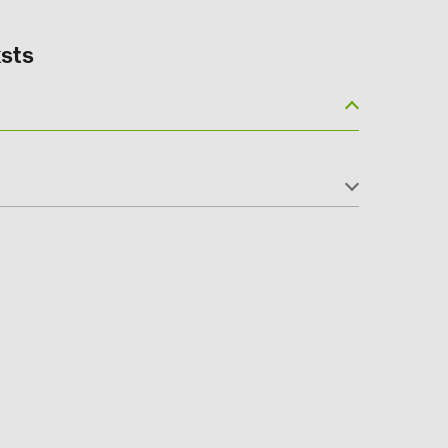
sts
(6)
gy B.V. (2)