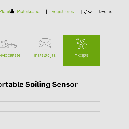
|
Planit
Pieteikšanās
Reģistrējies
Izvēlne
LV
Akcijas
-Mobilitāte
Instalācijas
(2)
rtable Soiling Sensor
)
7)
2)
(32)