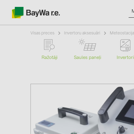
Visas preces
Invertoru aksesuāri
Meteostacij
Ražotāji
Saules paneļi
Invertori
Produkti
Informācija
Jaunumi
Katalogi
kontakti