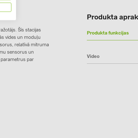
Solinteg (4)
Produkta aprak
Solis (63)
Stäubli (2)
žotājs. Šīs stacijas
Produkta funkcijas
jās vides un moduļu
TIGO (4)
sorus, relatīvā mitruma
Trina Solar 
umu sensorus un
Video
 parametrus par
Victron Ener
WHES (5)