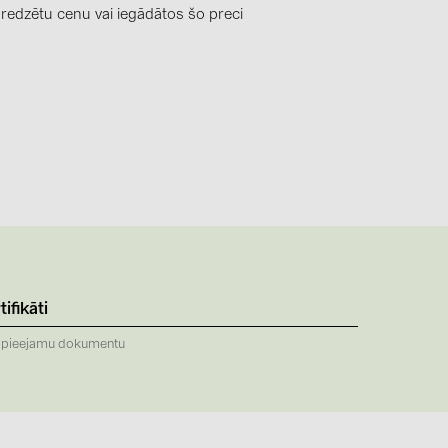
4)
 redzētu cenu vai iegādātos šo preci
)
)
 (5)
 (315)
)
DRAKA (18)
tifikāti
 (19)
 pieejamu dokumentu
(3)
2)