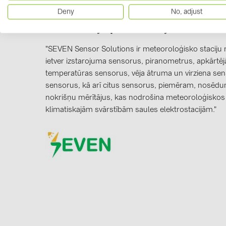
Deny
No, adjust
Informācija par ražotāju
"SEVEN Sensor Solutions ir meteoroloģisko staciju ra
ietver izstarojuma sensorus, piranometrus, apkārtē
temperatūras sensorus, vēja ātruma un virziena sen
sensorus, kā arī citus sensorus, piemēram, nosēd
nokrišņu mērītājus, kas nodrošina meteoroloģiskos
klimatiskajām svārstībām saules elektrostacijām."