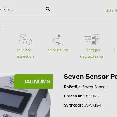
Solar-
SOLAR-PLANIT
as
Kategorijas
Ražotāji
Stiprinājumi
Enerģijas
Invertoru
E
uzglabāšana
aksesuāri
Saules paneļi (19)
ABB (21)
Invertori (105)
AIKO Solar 
Invertoru aksesuāri (84)
BAKS (51)
Seven Sensor Po
Enerģijas uzglabāšana (74)
BUDMAT (6
Ražotājs
Seven Sensor
E-Mobilitāte (19)
EVOPIPES (
Preces nr.
3S-SMS-P
Instalācijas (87)
FRONIUS (4
Svītrkods
3S-SMS-P
GROMTOR 