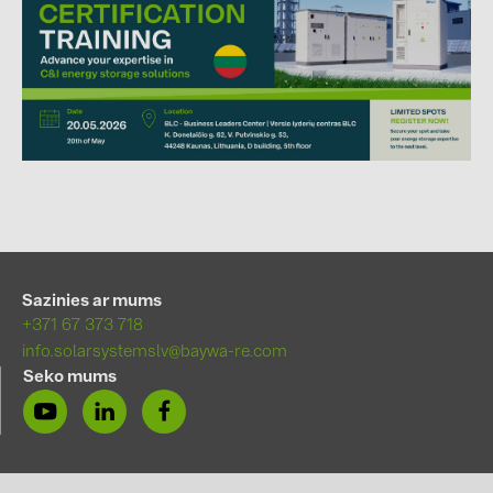
Sazinies ar mums
+371 67 373 718
info.solarsystemslv@baywa-re.com
Seko mums