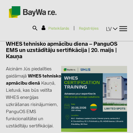
|
LV
Pieteikšanās
Reģistrējies
WHES tehnisko apmācību diena – PanguOS
EMS un uzstādītāju sertifikācija | 20. maijs |
SOLAR-PLANIT
Kauņa
Aicinām Jūs piedalīties
Produkti
gaidāmajā
WHES tehnisko
apmācību dienā
Kauņā,
Informācija
Lietuvā, kas būs veltīta
WHES enerģijas
uzkrāšanas risinājumiem,
Jaunumi
PanguOS EMS
funkcionalitātei un
Katalogi
uzstādītāju sertifikācijai.