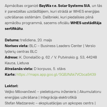
Apmācības organizē
BayWa r.e. Solar Systems SIA
, un tās
kontakti
ir paredzētas uzstādītājiem, kuri strādā ar WHES enerģijas
uzkrāšanas sistēmām. Dalībnieki, kuri piedalīsies pilnā
apmācību programmā, saņems oficiālu
WHES uzstādītāja
KATEGORIJAS
sertifikātu
.
Saules paneļi (19)
Invertori (105)
Datums:
trešdiena, 20. maijs
Norises vieta:
BLC – Business Leaders Center | Verslo
Invertoru aksesuāri (84)
lyderių centras BLC
Enerģijas uzglabāšana (74)
Adrese:
K. Donelaičio g. 62 / V. Putvinskio g. 53, 44248
Kauņa, Lietuva
E-Mobilitāte (19)
Atrašanās vieta:
D korpuss, 5. stāvs
Instalācijas (87)
Karte:
https://maps.app.goo.gl/5GBJNAk7VCbcaS439
RAŽOTĀJI
Lektori:
ABB (21)
Veljko Milovančević – pielietojumu inženieris | Akumulatoru
enerģijas uzkrāšana | Integrācija elektrotīklā
AIKO Solar (2)
Stefan Madzarevic – ekspluatācijas un apkopes centrs |