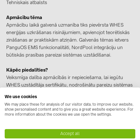
BAKS (51)
Tehniskais atbalsts
BUDMAT (6)
Apmācību tēma
EVOPIPES (7)
Apmācību laikā galvenā uzmanība tiks pievērsta WHES
enerģijas uzkrāšanas risinājumiem, apvienojot teorētiskās
FRONIUS (42)
zināšanas ar praktiskām atziņām. Galvenās tēmas ietvers
GROMTOR (32)
PanguOS EMS funkcionalitāti, NordPool integrāciju un
būtiskās prasības pareizai sistēmas uzstādīšanai.
GoodWe (44)
HUAWEI (51)
Kāpēc piedalīties?
Veiksmīga dalība apmācībās ir nepieciešama, lai iegūtu
JAsolar (6)
WHES uzstādītāja sertifikātu, nodrošinātu pareizu sistēmas
JINKO (1)
uzstādīšanu un būtu tiesības uz pilnu 10 gadu WHES
We use cookies
LEADER (6)
produkta garantiju.
We may place these for analysis of our visitor data, to improve our website,
show personalised content and to give you a great website experience. For
LONGi Solar (5)
more information about the cookies we use open the settings.
Kam apmācības paredzētas?
NOVOTEGRA (315)
Šīs apmācības būs īpaši noderīgas uzstādītājiem,
tehniskajiem speciālistiem, projektētājiem, ekspluatācijas
PROJOY (3)
Accept all
un apkopes speciālistiem, kā arī citiem profesionāļiem, kuri