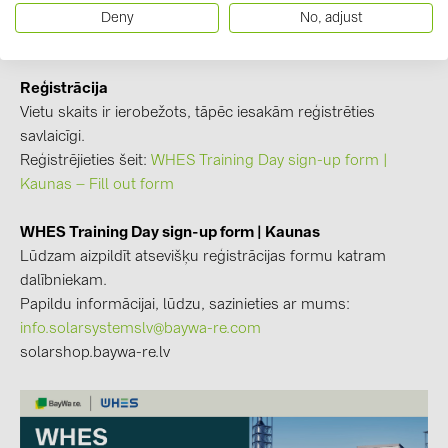
PRYSMIAN DRAKA (18)
strādā vai plāno strādāt ar WHES enerģijas uzkrāšanas
Deny
No, adjust
risinājumiem.
PYLONTECH (19)
QILOWATT (3)
Reģistrācija
Vietu skaits ir ierobežots, tāpēc iesakām reģistrēties
SMA (1)
savlaicīgi.
SolarEdge (2)
Reģistrējieties šeit:
WHES Training Day sign-up form |
Kaunas – Fill out form
Solinteg (4)
Solis (63)
WHES Training Day sign-up form | Kaunas
Stäubli (2)
Lūdzam aizpildīt atsevišķu reģistrācijas formu katram
dalībniekam.
TIGO (4)
Papildu informācijai, lūdzu, sazinieties ar mums:
Trina Solar (6)
info.solarsystemslv@baywa-re.com
solarshop.baywa-re.lv
Victron Energy B.V. (2)
WHES (5)