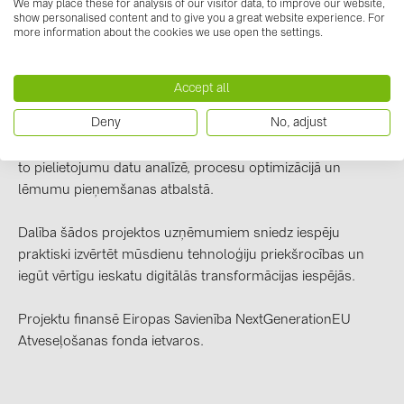
BAKS (51)
We may place these for analysis of our visitor data, to improve our website,
iepirkumu un noliktavas pārvaldības funkcionalitātei. Tiek
show personalised content and to give you a great website experience. For
more information about the cookies we use open the settings.
BUDMAT (6)
analizēts, kā vienota ERP vide palīdz efektīvāk organizēt
ikdienas procesus, uzlabot datu pieejamību un veicināt
EVOPIPES (7)
procesu automatizāciju.
Accept all
FRONIUS (42)
Deny
No, adjust
Tāpat projekta ietvaros ir iespēja iepazīt arī mākslīgā
GROMTOR (32)
intelekta risinājumu potenciālu uzņēmējdarbībā, izvērtējot
GoodWe (44)
to pielietojumu datu analīzē, procesu optimizācijā un
lēmumu pieņemšanas atbalstā.
HUAWEI (51)
JAsolar (6)
Dalība šādos projektos uzņēmumiem sniedz iespēju
praktiski izvērtēt mūsdienu tehnoloģiju priekšrocības un
JINKO (1)
iegūt vērtīgu ieskatu digitālās transformācijas iespējās.
LEADER (6)
LONGi Solar (5)
Projektu finansē Eiropas Savienība NextGenerationEU
Atveseļošanas fonda ietvaros.
NOVOTEGRA (315)
PROJOY (3)