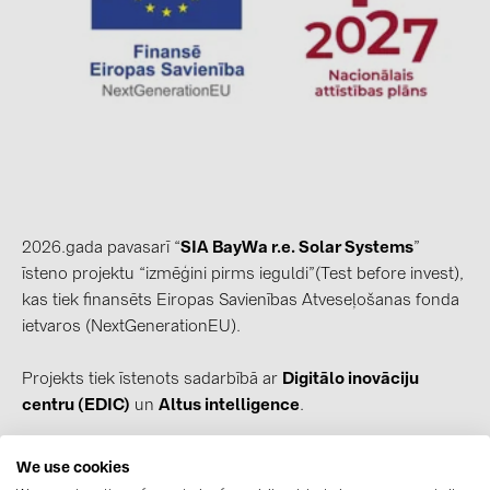
kontakti
KATEGORIJAS
Saules paneļi (19)
Invertori (105)
Invertoru aksesuāri (84)
2026.gada pavasarī “
SIA BayWa r.e. Solar Systems
”
Enerģijas uzglabāšana (74)
īsteno projektu “izmēģini pirms ieguldi”(Test before invest),
E-Mobilitāte (19)
kas tiek finansēts Eiropas Savienības Atveseļošanas fonda
ietvaros (NextGenerationEU).
Instalācijas (87)
Projekts tiek īstenots sadarbībā ar
Digitālo inovāciju
RAŽOTĀJI
centru (EDIC)
un
Altus intelligence
.
ABB (21)
AIKO Solar (2)
Projekta laikā uzņēmums iepazīst
SAP Business One ERP
We use cookies
sistēmas iespējas, īpašu uzmanību pievēršot pārdošanas,