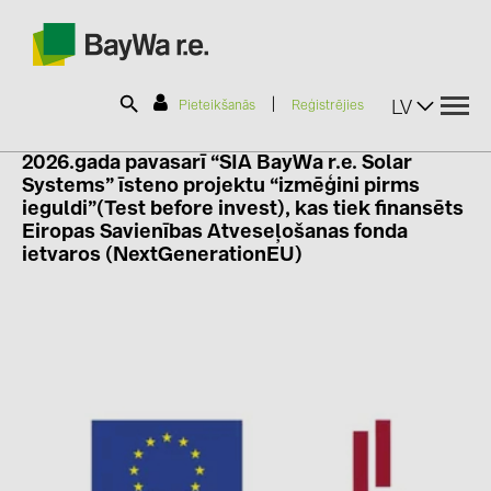
|
LV
Pieteikšanās
Reģistrējies
2026.gada pavasarī “SIA BayWa r.e. Solar
Systems” īsteno projektu “izmēģini pirms
SOLAR-PLANIT
ieguldi”(Test before invest), kas tiek finansēts
Eiropas Savienības Atveseļošanas fonda
ietvaros (NextGenerationEU)
Produkti
Informācija
Jaunumi
Katalogi