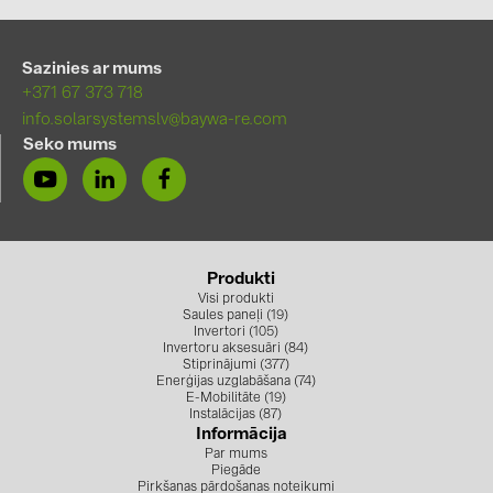
PRYSMIAN DRAKA (18)
PYLONTECH (19)
Sazinies ar mums
QILOWATT (3)
+371 67 373 718
info.solarsystemslv@baywa-re.com
SMA (1)
Seko mums
SolarEdge (2)
Solinteg (4)
Solis (63)
Produkti
Stäubli (2)
Visi produkti
Saules paneļi (19)
TIGO (4)
Invertori (105)
Invertoru aksesuāri (84)
Trina Solar (6)
Stiprinājumi (377)
Enerģijas uzglabāšana (74)
Victron Energy B.V. (2)
E-Mobilitāte (19)
Instalācijas (87)
Informācija
WHES (5)
Par mums
Piegāde
Pirkšanas pārdošanas noteikumi