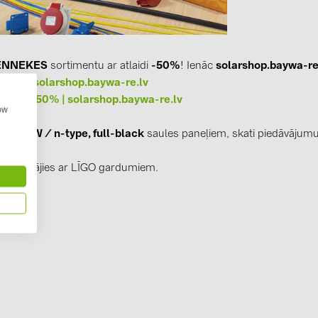
GoodWe (4
HUAWEI (5
JAsolar (6)
ENNEKES
sortimentu ar atlaidi
-50%
! Ienāc
solarshop.baywa-re
50% | solarshop.baywa-re.lv
JINKO (1)
KES -50% | solarshop.baywa-re.lv
LEADER (6
how
eo 440W / n-type, full-black
saules paneļiem, skati piedāvājum
LONGi Solar
NOVOTEGRA
 un cienājies ar LĪGO gardumiem.
PROJOY (3
PRYSMIAN 
PYLONTECH
QILOWATT 
SMA (1)
SolarEdge (