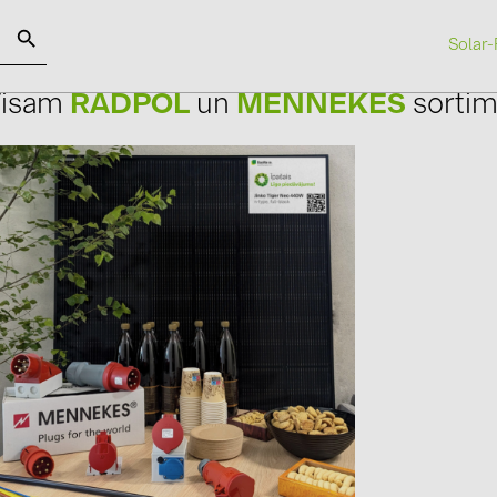
Solar-
Visam
RADPOL
un
MENNEKES
sortim
SOLAR-PLANIT
Kategorijas
Ražotāji
Saules paneļi (19)
ABB (21)
Invertori (105)
AIKO Solar 
Invertoru aksesuāri (84)
BAKS (51)
Enerģijas uzglabāšana (71)
BUDMAT (6
E-Mobilitāte (19)
EVOPIPES (
Instalācijas (87)
FRONIUS (4
GROMTOR 