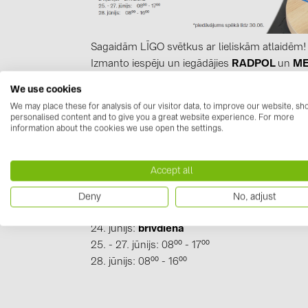
Sagaidām LĪGO svētkus ar lieliskām atlaidēm!
Izmanto iespēju un iegādājies
RADPOL
un
M
Radpol
īpašo piedāvājumu skaties:
RADPOL -
We use cookies
Mennekes
īpašo piedāvājumu skaties:
MENNE
We may place these for analysis of our visitor data, to improve our website, s
personalised content and to give you a great website experience. For more
information about the cookies we use open the settings.
Īpašs LĪGO svētku piedāvājums
Jinko Tiger N
Veic pasūtījumu jau šodien, brauc pēc preces
Accept all
Mūsu darba laiks:
17. - 20. jūnijs: 08⁰⁰
- 17
⁰⁰
Deny
No, adjust
21. jūnijs: 08⁰⁰ - 16⁰⁰
24. jūnijs:
brīvdiena
25. - 27. jūnijs: 08⁰⁰ - 17⁰⁰
28. jūnijs: 08⁰⁰ - 16⁰⁰