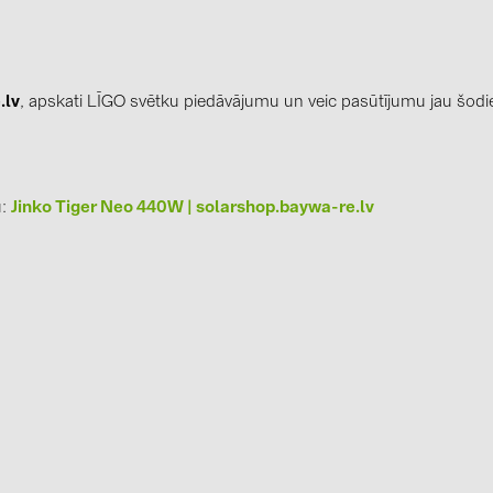
0)
3)
.lv
, apskati LĪGO svētku piedāvājumu un veic pasūtījumu jau šodi
)
u:
Jinko Tiger Neo 440W | solarshop.baywa-re.lv
 (5)
 (315)
)
DRAKA (18)
 (17)
(3)
2)