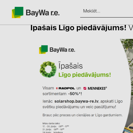
Īpašais Līgo piedāvājums!
Produkti
Informācija
Jaunumi
Katalogi
kontakti