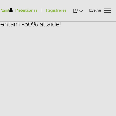
|
Planit
Pieteikšanās
Reģistrējies
Izvēlne
LV
entam -50% atlaide!
(2)
)
7)
2)
(32)