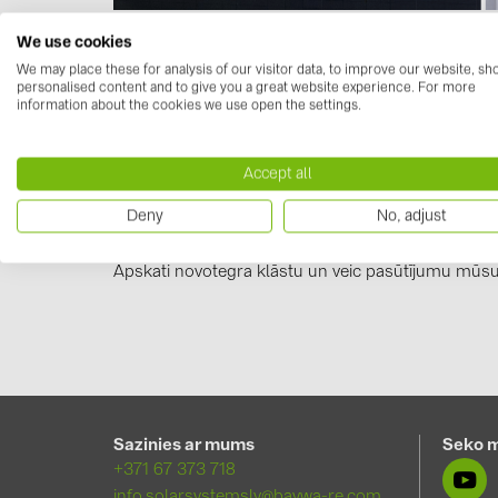
🌱 Zaļā enerģija un mūsdienīgs dizains - novotegr
We use cookies
Atklājiet saules paneļu risinājumu nākotni ar
novo
We may place these for analysis of our visitor data, to improve our website, s
ilgtspējīgas estētikas apliecinājums.
personalised content and to give you a great website experience. For more
information about the cookies we use open the settings.
🔧 Ar pārbaudīto ievietošanas sistēmu garantējam t
kļūst pavisam vienkārša!
Accept all
Deny
No, adjust
Uzzini vairāk par novotegra fasādes risinājumiem:
Izmēģini Solar-Planit rīku jau šodien:
solar-planit
Apskati novotegra klāstu un veic pasūtījumu mūs
Sazinies ar mums
Seko 
+371 67 373 718
info.solarsystemslv@baywa-re.com