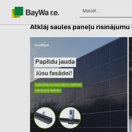
Atklāj saules paneļu risinājumu
Produkti
Informācija
Jaunumi
Katalogi
kontakti