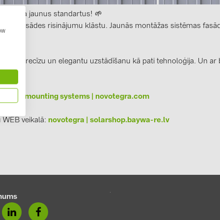
GoodWe (4
a nosaka jaunus standartus! 🌱
HUAWEI (5
tegra
fasādes risinājumu klāstu. Jaunās montāžas sistēmas fasādēm 
how
JAsolar (6)
JINKO (1)
ikpat precīzu un elegantu uzstādīšanu kā pati tehnoloģija. Un ar 
LEADER (6
LONGi Solar
facade mounting systems | novotegra.com
.de
NOVOTEGRA
u WEB veikalā:
novotegra | solarshop.baywa-re.lv
PROJOY (3
PRYSMIAN 
PYLONTECH
QILOWATT 
SMA (1)
mums
SolarEdge (