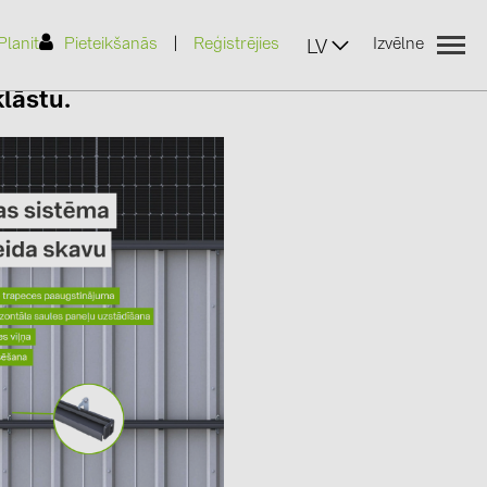
|
Planit
Pieteikšanās
Reģistrējies
Izvēlne
LV
lāstu.
(2)
)
7)
2)
(32)