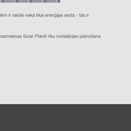
0)
3)
ir vairāk nekā tikai enerģijas avots - tās ir
bezmaksas Solar-Planit rīku instalācijas plānošana
)
 (5)
 (315)
)
DRAKA (18)
 (17)
(3)
2)