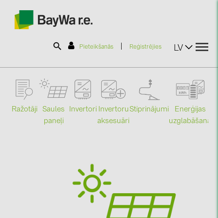
|
LV
Pieteikšanās
Reģistrējies
SOLAR-PLANIT
Ražotāji
Saules
Stiprinājumi
Enerģijas
Invertori
Invertoru
Produkti
paneļi
uzglabāšana
aksesuāri
Mo
Informācija
Jaunumi
Katalogi