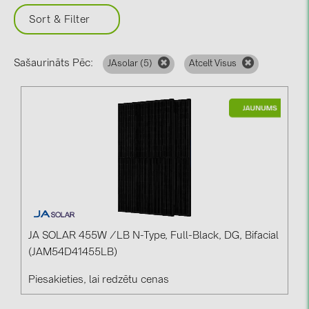
BAKS (51)
Sort & Filter
BUDMAT (6)
EVOPIPES (7)
Sašaurināts Pēc:
JAsolar (
5
)
Atcelt Visus
FRONIUS (42)
GROMTOR (32)
GoodWe (44)
HUAWEI (51)
JAsolar (6)
JINKO (1)
LEADER (6)
JA SOLAR 455W /LB N-Type, Full-Black, DG, Bifacial
LONGi Solar (5)
(JAM54D41455LB)
NOVOTEGRA (315)
Piesakieties, lai redzētu cenas
PROJOY (3)