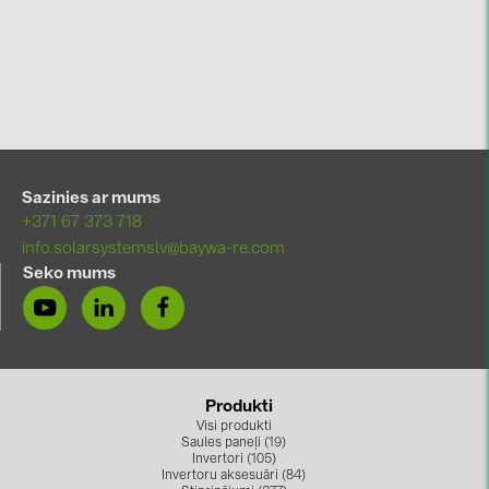
Sazinies ar mums
+371 67 373 718
info.solarsystemslv@baywa-re.com
Seko mums
Produkti
Visi produkti
Saules paneļi (19)
Invertori (105)
Invertoru aksesuāri (84)