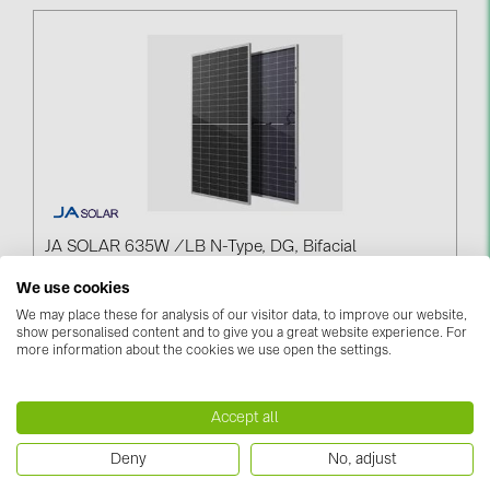
PRYSMIAN DRAKA (18)
PYLONTECH (19)
QILOWATT (3)
SMA (1)
SolarEdge (2)
Solinteg (4)
Solis (63)
JA SOLAR 635W /LB N-Type, DG, Bifacial
(JAM66D45635LB)
Stäubli (2)
We use cookies
We may place these for analysis of our visitor data, to improve our website,
Piesakieties, lai redzētu cenas
TIGO (4)
show personalised content and to give you a great website experience. For
more information about the cookies we use open the settings.
Trina Solar (6)
Victron Energy B.V. (2)
Accept all
WHES (5)
Deny
No, adjust