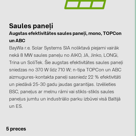
kontakti
Saules paneļi
KATEGORIJAS
Augstas efektivitātes saules paneļi, mono, TOPCon
Saules paneļi (19)
un ABC
BayWa r.e. Solar Systems SIA noliktavā piejami vairāk
Invertori (105)
nekā 8 MW saules paneļu no AIKO, JA, Jinko, LONGi,
Invertoru aksesuāri (84)
Trina un SoliTek. Šie augstas efektivitātes saules paneļi
sniedzas no 370 W līdz 710 W; n-tipa TOPCon un ABC
Enerģijas uzglabāšana (74)
aizmugures-kontakta paneļi sasniedz 22 % efektivitāti
E-Mobilitāte (19)
un piedāvā 25-30 gadu jaudas garantijas. Izvēlieties
BSC, paneļus ar melnu rāmi vai stikls-stikls saules
Instalācijas (87)
paneļus jumtu un industriālo parku izbūvei visā Baltijā
RAŽOTĀJI
un ES.
ABB (21)
AIKO Solar (2)
5 preces