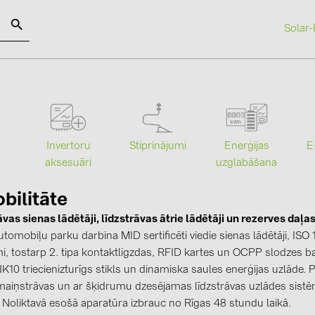
Solar-
SOLAR-PLANIT
Kategorijas
Ražotāji
Stiprinājumi
Enerģijas
Invertoru
E
Saules paneļi (19)
ABB (21)
uzglabāšana
aksesuāri
Invertori (105)
AIKO Solar 
bilitāte
Invertoru aksesuāri (84)
BAKS (51)
vas sienas lādētāji, līdzstrāvas ātrie lādētāji un rezerves daļa
Enerģijas uzglabāšana (74)
BUDMAT (6
tomobiļu parku darbina MID sertificēti viedie sienas lādētāji, ISO 
E-Mobilitāte (19)
EVOPIPES (
i, tostarp 2. tipa kontaktligzdas, RFID kartes un OCPP slodzes ba
IK10 triecienizturīgs stikls un dinamiska saules enerģijas uzlāde.
Instalācijas (87)
FRONIUS (4
 maiņstrāvas un ar šķidrumu dzesējamas līdzstrāvas uzlādes sis
GROMTOR 
 Noliktavā esošā aparatūra izbrauc no Rīgas 48 stundu laikā.