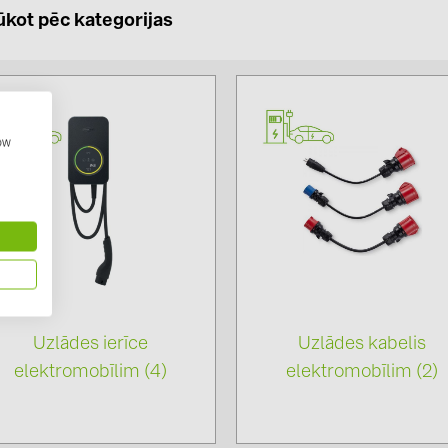
GoodWe (4
ūkot pēc kategorijas
HUAWEI (51
JAsolar (6)
JINKO (1)
how
LEADER (6
LONGi Solar
NOVOTEGRA
PROJOY (3
PRYSMIAN 
PYLONTECH
Uzlādes ierīce
Uzlādes kabelis
QILOWATT 
elektromobīlim (4)
elektromobīlim (2)
SMA (1)
SolarEdge (