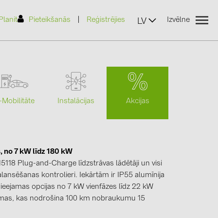
|
Planit
Pieteikšanās
Reģistrējies
Izvēlne
LV
Akcijas
-Mobilitāte
Instalācijas
(2)
s, no 7 kW līdz 180 kW
)
15118 Plug-and-Charge līdzstrāvas lādētāji un visi
7)
lansēšanas kontrolieri. Iekārtām ir IP55 alumīnija
 Pieejamas opcijas no 7 kW vienfāzes līdz 22 kW
2)
tēmas, kas nodrošina 100 km nobraukumu 15
(32)