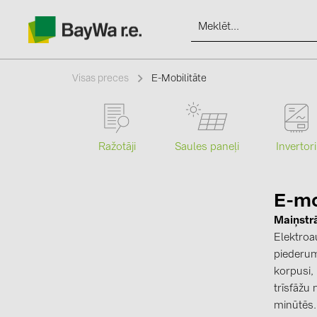
Visas preces
E-Mobilitāte
Produkti
Ražotāji
Saules paneļi
Invertori
Informācija
E-mo
Jaunumi
Maiņstrā
Elektroau
piederum
Katalogi
korpusi, 
trīsfāžu
kontakti
minūtēs.