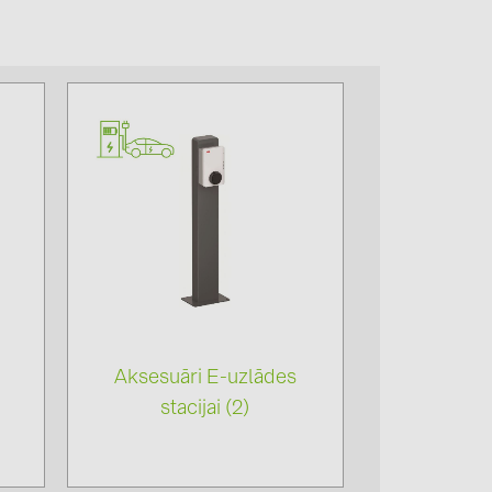
4)
)
)
 (5)
 (315)
)
DRAKA (18)
 (19)
Aksesuāri E-uzlādes
(3)
stacijai (2)
2)