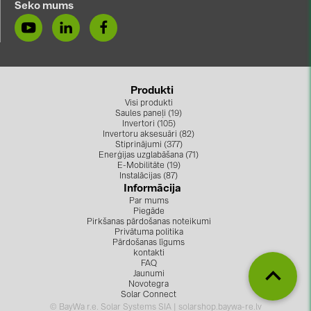
Seko mums
PRYSMIAN DRAKA (18)
PYLONTECH (17)
QILOWATT (3)
SMA (1)
Produkti
Visi produkti
SolarEdge (2)
Saules paneļi (19)
Invertori (105)
Solinteg (4)
Invertoru aksesuāri (82)
Stiprinājumi (377)
Solis (63)
Enerģijas uzglabāšana (71)
E-Mobilitāte (19)
Instalācijas (87)
Stäubli (2)
Informācija
Par mums
TIGO (4)
Piegāde
Pirkšanas pārdošanas noteikumi
Trina Solar (6)
Privātuma politika
Pārdošanas līgums
Victron Energy B.V. (2)
kontakti
FAQ
WHES (5)
Jaunumi
Novotegra
Solar Connect
© BayWa r.e. Solar Systems SIA | solarshop.baywa-re.lv