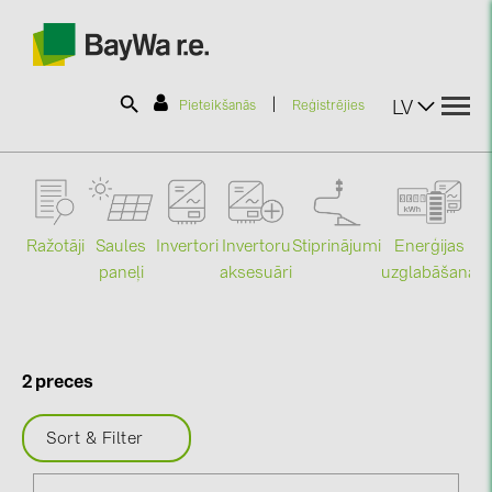
|
LV
Pieteikšanās
Reģistrējies
SOLAR-PLANIT
Ražotāji
Saules
Stiprinājumi
Enerģijas
Invertori
Invertoru
Produkti
paneļi
uzglabāšana
aksesuāri
Mo
Informācija
2 preces
Jaunumi
Sort & Filter
Katalogi