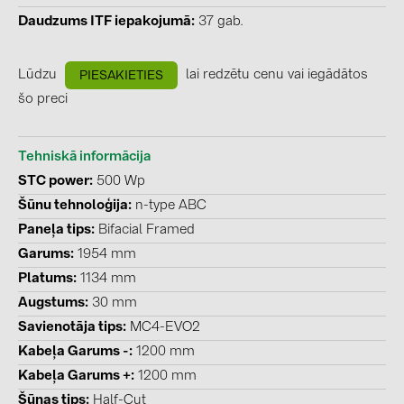
BAKS (51)
Daudzums ITF iepakojumā
37 gab.
BUDMAT (6)
EVOPIPES (7)
Lūdzu
lai redzētu cenu vai iegādātos
PIESAKIETIES
FRONIUS (42)
šo preci
GROMTOR (32)
Tehniskā informācija
GoodWe (44)
STC power
500 Wp
HUAWEI (51)
Šūnu tehnoloģija
n-type ABC
JAsolar (6)
Paneļa tips
Bifacial Framed
Garums
1954 mm
JINKO (1)
Platums
1134 mm
LEADER (6)
Augstums
30 mm
LONGi Solar (5)
Savienotāja tips
MC4-EVO2
NOVOTEGRA (315)
Kabeļa Garums -
1200 mm
Kabeļa Garums +
1200 mm
PROJOY (3)
Šūnas tips
Half-Cut