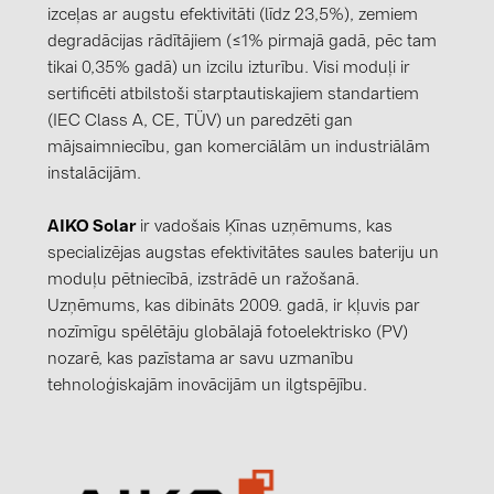
izceļas ar augstu efektivitāti (līdz 23,5%), zemiem
degradācijas rādītājiem (≤1% pirmajā gadā, pēc tam
tikai 0,35% gadā) un izcilu izturību. Visi moduļi ir
sertificēti atbilstoši starptautiskajiem standartiem
(IEC Class A, CE, TÜV) un paredzēti gan
mājsaimniecību, gan komerciālām un industriālām
instalācijām.
AIKO Solar
ir vadošais Ķīnas uzņēmums, kas
specializējas augstas efektivitātes saules bateriju un
moduļu pētniecībā, izstrādē un ražošanā.
Uzņēmums, kas dibināts 2009. gadā, ir kļuvis par
nozīmīgu spēlētāju globālajā fotoelektrisko (PV)
nozarē, kas pazīstama ar savu uzmanību
tehnoloģiskajām inovācijām un ilgtspējību.