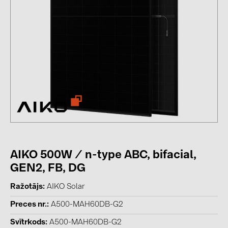
kontakti
KATEGORIJAS
Saules paneļi (19)
Invertori (105)
Invertoru aksesuāri (84)
Enerģijas uzglabāšana (74)
E-Mobilitāte (19)
AIKO 500W / n-type ABC, bifacial,
Instalācijas (87)
GEN2, FB, DG
RAŽOTĀJI
Ražotājs
AIKO Solar
ABB (21)
Preces nr.
A500-MAH60DB-G2
AIKO Solar (2)
Svītrkods
A500-MAH60DB-G2