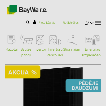
|
LV
Pieteikšanās
Reģistrējies
SOLAR-PLANIT
Ražotāji
Saules
Stiprinājumi
Enerģijas
Invertori
Invertoru
paneļi
uzglabāšana
aksesuāri
Mo
Produkti
Informācija
Jaunumi
Katalogi