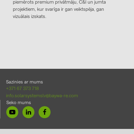
piemērots premium privātmāju, C&I un jumta
projektiem, kur svarīga ir gan veiktspēja, gan
vizuālais izskats.
Sazinies ar mums
+371 67 373 718
info.solarsystemslv@baywa-re.com
Seko mums