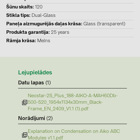
PRYSMIAN DRAKA (18)
Šūnu skaits
120
PYLONTECH (19)
Stikla tips
Dual-Glass
Paneļa aizmugurējās daļas krāsa
Glass (transparent)
QILOWATT (3)
Produkta garantija
25 years
SMA (1)
Rāmja krāsa
Melns
SolarEdge (2)
Solinteg (4)
Solis (63)
Lejupielādes
Stäubli (2)
Datu lapas
(1)
TIGO (4)
Neostar-2S_Plus_188-AIKO-A-MAH60Db-
Trina Solar (6)
500-520_1954x1134x30mm_Black-
Frame_EN_2409_V1.1 (1).pdf
Victron Energy B.V. (2)
Norādījumi
(2)
WHES (5)
Explanation on Condensation on Aiko ABC
Modules v1.1.pdf