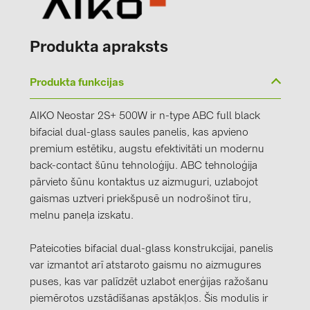
Produkta apraksts
Produkta funkcijas
AIKO Neostar 2S+ 500W ir n-type ABC full black
bifacial dual-glass saules panelis, kas apvieno
premium estētiku, augstu efektivitāti un modernu
back-contact šūnu tehnoloģiju. ABC tehnoloģija
pārvieto šūnu kontaktus uz aizmuguri, uzlabojot
gaismas uztveri priekšpusē un nodrošinot tīru,
melnu paneļa izskatu.
Pateicoties bifacial dual-glass konstrukcijai, panelis
var izmantot arī atstaroto gaismu no aizmugures
puses, kas var palīdzēt uzlabot enerģijas ražošanu
piemērotos uzstādīšanas apstākļos. Šis modulis ir