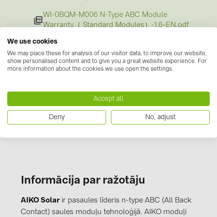
WI-0BQM-M006 N-Type ABC Module
Warranty（ Standard Modules）-1.6-EN.pdf
Sertifikāti
(3)
We use cookies
We may place these for analysis of our visitor data, to improve our website,
CE Declaration of Conformity.pdf
show personalised content and to give you a great website experience. For
more information about the cookies we use open the settings.
Certificate of Conformity low voltage
directive.pdf
Accept all
Certificate.pdf
Deny
No, adjust
Informācija par ražotāju
AIKO Solar
ir pasaules līderis n-type ABC (All Back
Contact) saules moduļu tehnoloģijā. AIKO moduļi