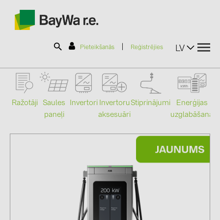
|
LV
Pieteikšanās
Reģistrējies
SOLAR-PLANIT
Ražotāji
Saules
Stiprinājumi
Enerģijas
Invertori
Invertoru
paneļi
uzglabāšana
aksesuāri
Mo
Produkti
Informācija
Jaunumi
Katalogi