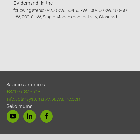
EV demand, in the
following steps: 0-200 kW, 50-150 kW, 100-100 kW, 150-50
kW, 200-0 kW, Single Modem connectivity, Standard
Sazinies ar mums
+371 67 373 718
info.solarsystemslv@baywa-re.com
Seko mums