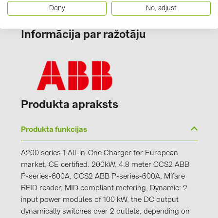
PRYSMIAN DRAKA (18)
Deny
No, adjust
PYLONTECH (19)
Informācija par ražotāju
QILOWATT (3)
SMA (1)
SolarEdge (2)
Solinteg (4)
Produkta apraksts
Solis (63)
Stäubli (2)
Produkta funkcijas
TIGO (4)
A200 series 1 All-in-One Charger for European
Trina Solar (6)
market, CE certified. 200kW, 4.8 meter CCS2 ABB
Victron Energy B.V. (2)
P-series-600A, CCS2 ABB P-series-600A, Mifare
RFID reader, MID compliant metering, Dynamic: 2
WHES (5)
input power modules of 100 kW, the DC output
dynamically switches over 2 outlets, depending on