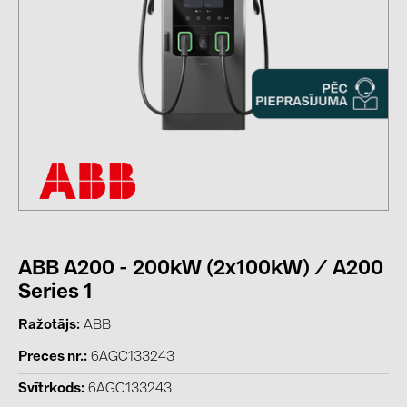
kontakti
KATEGORIJAS
Saules paneļi (19)
Invertori (105)
Invertoru aksesuāri (84)
Enerģijas uzglabāšana (74)
E-Mobilitāte (19)
ABB A200 - 200kW (2x100kW) / A200
Instalācijas (87)
Series 1
RAŽOTĀJI
Ražotājs
ABB
ABB (21)
Preces nr.
6AGC133243
AIKO Solar (2)
Svītrkods
6AGC133243