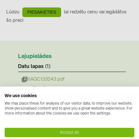
BAKS (51)
Lūdzu
lai redzētu cenu vai iegādātos
BUDMAT (6)
PIESAKIETIES
šo preci
EVOPIPES (7)
FRONIUS (42)
GROMTOR (32)
GoodWe (44)
Lejupielādes
Datu lapas
(1)
HUAWEI (51)
JAsolar (6)
6AGC133243.pdf
JINKO (1)
Norādījumi
We use cookies
LEADER (6)
Nav pieejamu dokumentu
We may place these for analysis of our visitor data, to improve our website,
Sertifikāti
show personalised content and to give you a great website experience. For
LONGi Solar (5)
more information about the cookies we use open the settings.
Nav pieejamu dokumentu
NOVOTEGRA (315)
PROJOY (3)
Accept all