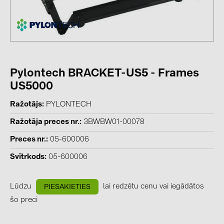
kontakti
KATEGORIJAS
Saules paneļi (19)
Pylontech BRACKET-US5 - Frames
Invertori (105)
US5000
Invertoru aksesuāri (84)
Ražotājs
PYLONTECH
Enerģijas uzglabāšana (74)
Ražotāja preces nr.
3BWBW01-00078
E-Mobilitāte (19)
Preces nr.
05-600006
Instalācijas (87)
Svītrkods
05-600006
RAŽOTĀJI
Lūdzu
lai redzētu cenu vai iegādātos
PIESAKIETIES
ABB (21)
šo preci
AIKO Solar (2)