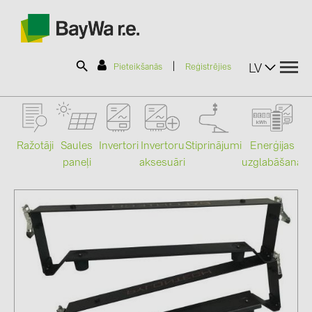
|
LV
Pieteikšanās
Reģistrējies
SOLAR-PLANIT
Ražotāji
Saules
Stiprinājumi
Enerģijas
Invertori
Invertoru
paneļi
uzglabāšana
aksesuāri
Mo
Produkti
Informācija
Jaunumi
Katalogi