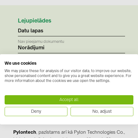
BAKS (51)
BUDMAT (6)
Lejupielādes
EVOPIPES (7)
Datu lapas
FRONIUS (42)
Nav pieejamu dokumentu
GROMTOR (32)
Norādījumi
GoodWe (44)
Nav pieejamu dokumentu
We use cookies
Sertifikāti
HUAWEI (51)
We may place these for analysis of our visitor data, to improve our website,
Nav pieejamu dokumentu
show personalised content and to give you a great website experience. For
JAsolar (6)
more information about the cookies we use open the settings.
JINKO (1)
LEADER (6)
Accept all
LONGi Solar (5)
Deny
No, adjust
Informācija par ražotāju
NOVOTEGRA (315)
PROJOY (3)
Pylontech
, pazīstams arī kā Pylon Technologies Co.,