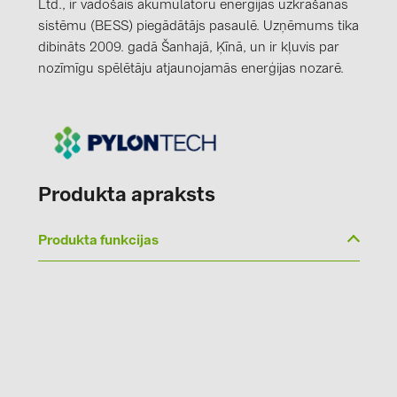
Ltd., ir vadošais akumulatoru enerģijas uzkrāšanas
PRYSMIAN DRAKA (18)
sistēmu (BESS) piegādātājs pasaulē. Uzņēmums tika
PYLONTECH (19)
dibināts 2009. gadā Šanhajā, Ķīnā, un ir kļuvis par
nozīmīgu spēlētāju atjaunojamās enerģijas nozarē.
QILOWATT (3)
SMA (1)
SolarEdge (2)
Solinteg (4)
Produkta apraksts
Solis (63)
Stäubli (2)
Produkta funkcijas
TIGO (4)
Trina Solar (6)
Victron Energy B.V. (2)
WHES (5)