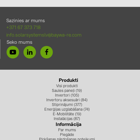
Sazinies ar mums
+371 67 373 718
info.solarsystemslv@baywa-re.com
Seko mums
Produkti
Visi produkti
Saules paneļi (19)
Invertori (105)
Invertoru aksesuāri (84)
Stiprinājumi (377)
Enerģijas uzglabāšana (74)
E-Mobilitāte (19)
Instalācijas (87)
Informācija
Par mums
Piegāde
Pirkšanas pārdošanas noteikumi