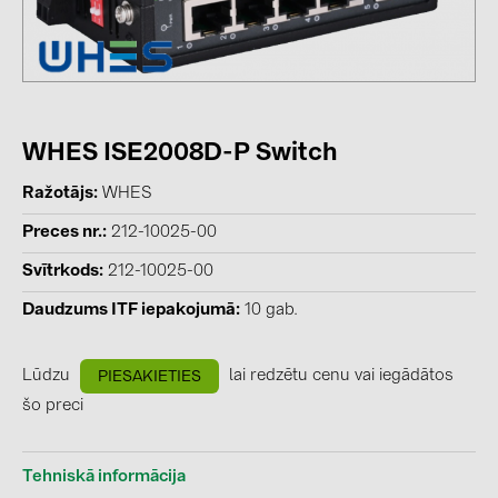
kontakti
KATEGORIJAS
Saules paneļi (19)
WHES ISE2008D-P Switch
Invertori (105)
Ražotājs
WHES
Invertoru aksesuāri (84)
Preces nr.
212-10025-00
Enerģijas uzglabāšana (74)
Svītrkods
212-10025-00
E-Mobilitāte (19)
Daudzums ITF iepakojumā
10 gab.
Instalācijas (87)
Lūdzu
lai redzētu cenu vai iegādātos
PIESAKIETIES
RAŽOTĀJI
šo preci
ABB (21)
AIKO Solar (2)
Tehniskā informācija