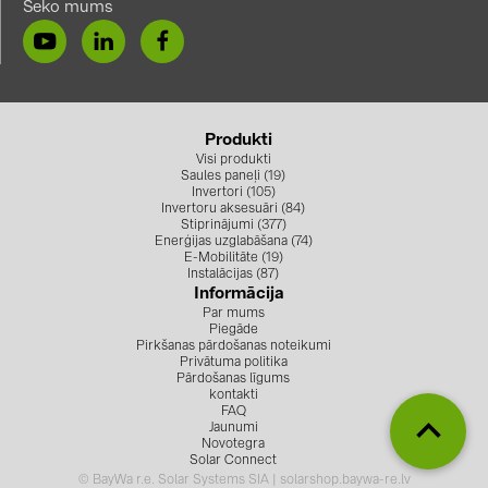
Seko mums
Produkti
Visi produkti
Saules paneļi (19)
Invertori (105)
Invertoru aksesuāri (84)
Stiprinājumi (377)
Enerģijas uzglabāšana (74)
E-Mobilitāte (19)
Instalācijas (87)
Informācija
Par mums
Piegāde
Pirkšanas pārdošanas noteikumi
Privātuma politika
Pārdošanas līgums
kontakti
FAQ
Jaunumi
Novotegra
Solar Connect
© BayWa r.e. Solar Systems SIA | solarshop.baywa-re.lv