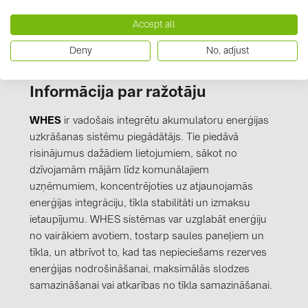
PRYSMIAN DRAKA (18)
Accept all
PYLONTECH (19)
Deny
No, adjust
QILOWATT (3)
SMA (1)
Informācija par ražotāju
SolarEdge (2)
WHES
ir vadošais integrētu akumulatoru enerģijas
Solinteg (4)
uzkrāšanas sistēmu piegādātājs. Tie piedāvā
Solis (63)
risinājumus dažādiem lietojumiem, sākot no
dzīvojamām mājām līdz komunālajiem
Stäubli (2)
uzņēmumiem, koncentrējoties uz atjaunojamās
TIGO (4)
enerģijas integrāciju, tīkla stabilitāti un izmaksu
ietaupījumu. WHES sistēmas var uzglabāt enerģiju
Trina Solar (6)
no vairākiem avotiem, tostarp saules paneļiem un
Victron Energy B.V. (2)
tīkla, un atbrīvot to, kad tas nepieciešams rezerves
enerģijas nodrošināšanai, maksimālās slodzes
WHES (5)
samazināšanai vai atkarības no tīkla samazināšanai.