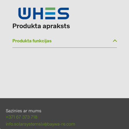
Produkta apraksts
Produkta funkcijas
Sazinies ar mums
+371 67 373 718
info.solarsystemslv@baywa-re.com