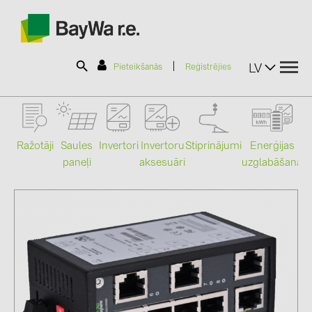
|
LV
Pieteikšanās
Reģistrējies
SOLAR-PLANIT
Ražotāji
Saules
Stiprinājumi
Enerģijas
Invertori
Invertoru
paneļi
uzglabāšana
aksesuāri
Mo
Produkti
Informācija
Jaunumi
Katalogi