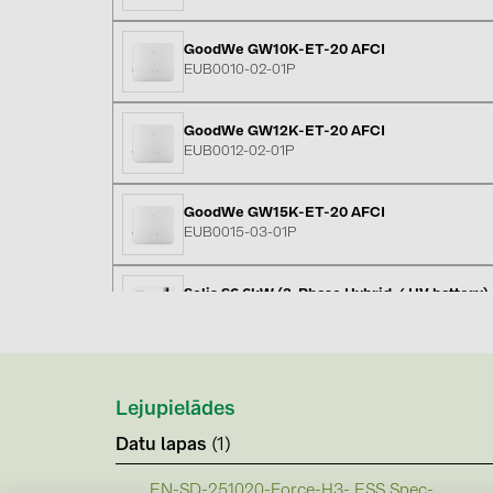
GoodWe GW10K-ET-20 AFCI
EUB0010-02-01P
GoodWe GW12K-ET-20 AFCI
EUB0012-02-01P
GoodWe GW15K-ET-20 AFCI
EUB0015-03-01P
Solis S6 6kW (3-Phase Hybrid / HV battery)
S6-EH3P6K-H-EU
Solis S6 8kW (3-Phase Hybrid / HV battery)
S6-EH3P8K-H-EU
Lejupielādes
Datu lapas
(1)
Solis S6 10kW (3-Phase Hybrid / HV battery
S6-EH3P10K-H-EU
EN-SD-251020-Force-H3- ESS Spec-