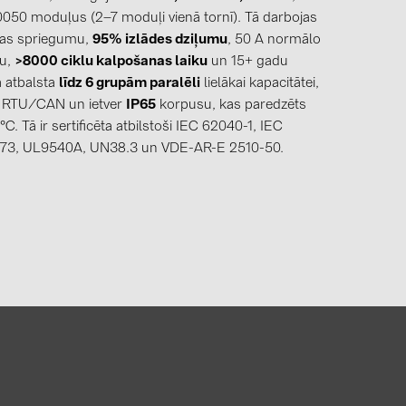
050 moduļus (2–7 moduļi vienā tornī). Tā darbojas
mas spriegumu,
95% izlādes dziļumu
, 50 A normālo
vu,
>8000 ciklu kalpošanas laiku
un 15+ gadu
 atbalsta
līdz 6 grupām paralēli
lielākai kapacitātei,
 RTU/CAN un ietver
IP65
korpusu, kas paredzēts
°C. Tā ir sertificēta atbilstoši IEC 62040-1, IEC
973, UL9540A, UN38.3 un VDE-AR-E 2510-50.