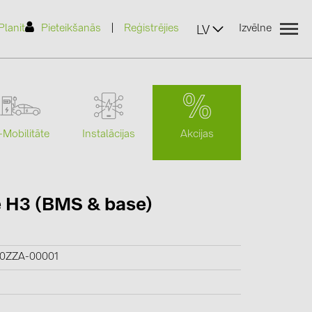
|
Planit
Pieteikšanās
Reģistrējies
Izvēlne
LV
Akcijas
-Mobilitāte
Instalācijas
(2)
e H3 (BMS & base)
)
7)
00ZZA-00001
2)
(32)