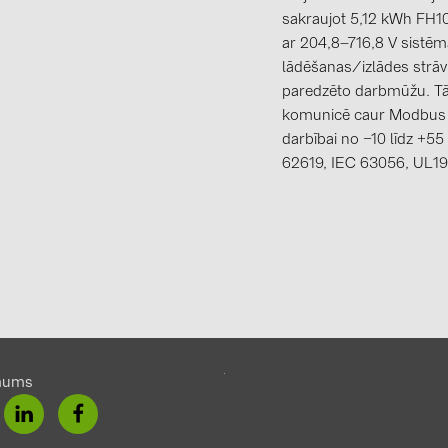
sakraujot 5,12 kWh FH10
ic
ar 204,8–716,8 V sistē
lādēšanas/izlādes strā
paredzēto darbmūžu. Tā
)
komunicē caur Modbus
darbībai no −10 līdz +55 
62619, IEC 63056, UL1
) (21A)
ic
)
mums
) (21A)