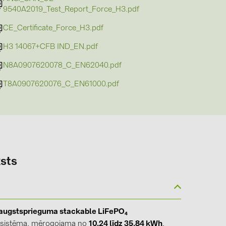
9540A2019_Test_Report_Force_H3.pdf
CE_Certificate_Force_H3.pdf
H3 14067+CFB IND_EN.pdf
N8A0907620078_C_EN62040.pdf
(6)
T8A0907620076_C_EN61000.pdf
gy B.V. (2)
sts
augstsprieguma stackable LiFePO₄
u sistēma, mērogojama no
10,24 līdz 35,84 kWh
,