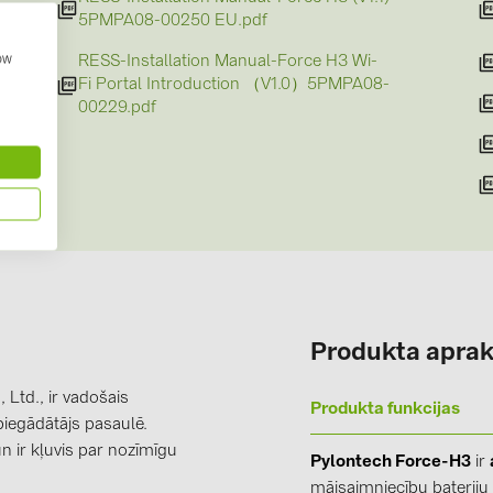
5PMPA08-00250 EU.pdf
Solinteg (4)
)
how
RESS-Installation Manual-Force H3 Wi-
Solis (63)
Fi Portal Introduction （V1.0）5PMPA08-
Stäubli (2)
00229.pdf
 (21A)
TIGO (4)
Trina Solar 
ic
Victron Ener
WHES (5)
ic
Produkta aprak
)
 Ltd., ir vadošais
Produkta funkcijas
iegādātājs pasaulē.
 ir kļuvis par nozīmīgu
)
Pylontech Force-H3
ir
mājsaimniecību baterij