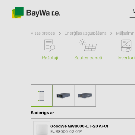
Visas preces
Enerģijas uzglabāšana
Mājsaimni
Ražotāji
Saules paneļi
Invertori
Produkti
Informācija
Jaunumi
Katalogi
Saderīgs ar
GoodWe GW8000-ET-20 AFCI
kontakti
EUB8000-02-01P