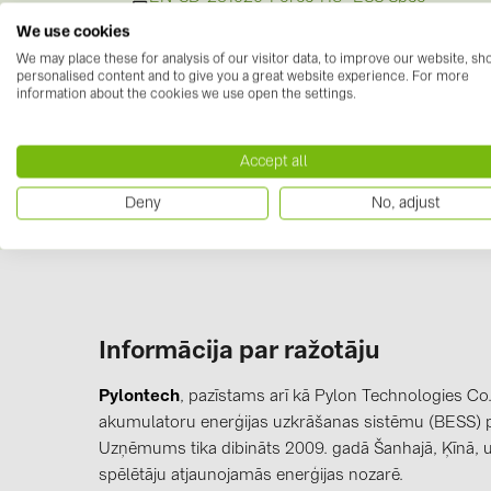
Pylontech.pdf
We use cookies
Solis S6 12kW (3-Phase Hybrid / HV battery
We may place these for analysis of our visitor data, to improve our website, s
S6-EH3P12K-H
personalised content and to give you a great website experience. For more
information about the cookies we use open the settings.
Solis S6 12kW (3-Phase Hybrid / HV battery)
S6EH3P12KH-EU21A
Accept all
Deny
No, adjust
Solis S6 12kW (3-Phase Hybrid / HV) : Nord
S6-EH3P12K-ND-H
Solis S6 15kW (3-Phase Hybrid / HV) : Nord
S6-EH3P15K-ND-H
Informācija par ražotāju
Solis S6 15kW (3-Phase Hybrid / HV battery
S6-EH3P15K-H
Pylontech
, pazīstams arī kā Pylon Technologies Co.,
akumulatoru enerģijas uzkrāšanas sistēmu (BESS) p
Uzņēmums tika dibināts 2009. gadā Šanhajā, Ķīnā, un
Solis S6 20kW (3-Phase Hybrid / HV battery
S6-EH3P20K-H
spēlētāju atjaunojamās enerģijas nozarē.