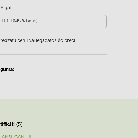
4)
16 gab.
)
e H3 (BMS & base)
 redzētu cenu vai iegādātos šo preci
)
 (5)
 (315)
eguma
)
DRAKA (18)
 (19)
(3)
tifikāti
(5)
2)
ANSI_CAN_UL