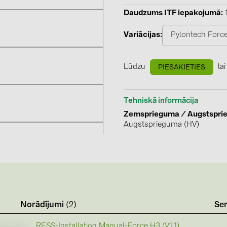
GoodWe (4
Daudzums ITF iepakojumā
HUAWEI (51
Variācijas
Pylontech Forc
JAsolar (6)
JINKO (1)
Lūdzu
lai
PIESAKIETIES
LEADER (6
LONGi Solar
Tehniskā informācija
NOVOTEGRA
Zemsprieguma / Augstspri
Augstsprieguma (HV)
PROJOY (3
PRYSMIAN 
PYLONTECH
QILOWATT 
SMA (1)
Norādījumi
(2)
Ser
)
SolarEdge (
RESS-Installation Manual-Force H3 (V1.1)