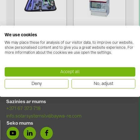
kontakti
KATEGORIJAS
We use cookies
Darbarīki saspiešanai,
Saules paneļi (19)
We may place these for analysis of our visitor data, to improve our website,
griešanai un izolācijai
Mērierīces (1)
show personalised content and to give you a great website experience. For
(2)
Invertori (105)
more information about the cookies we use open the settings.
Invertoru aksesuāri (84)
Accept all
Enerģijas uzglabāšana (71)
Deny
No, adjust
E-Mobilitāte (19)
Instalācijas (87)
Sazinies ar mums
+371 67 373 718
RAŽOTĀJI
info.solarsystemslv@baywa-re.com
ABB (21)
Seko mums
AIKO Solar (2)