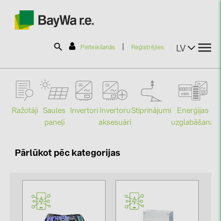
|
LV
Pieteikšanās
Reģistrējies
SOLAR-PLANIT
Ražotāji
Saules
Stiprinājumi
Enerģijas
Invertori
Invertoru
Produkti
paneļi
uzglabāšana
aksesuāri
Mo
Informācija
Pārlūkot pēc kategorijas
Jaunumi
Katalogi