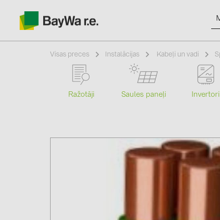
Visas preces
Instalācijas
Kabeļi un vadi
S
Ražotāji
Saules paneļi
Invertori
Produkti
Informācija
Jaunumi
Katalogi
kontakti