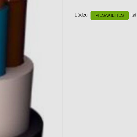
GoodWe (4
HUAWEI (5
Lūdzu
lai
PIESAKIETIES
JAsolar (6)
JINKO (1)
LEADER (6
LONGi Solar
NOVOTEGRA
PROJOY (3
PRYSMIAN 
PYLONTECH
QILOWATT 
SMA (1)
SolarEdge (