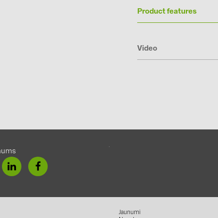
Product features
Video
mums
Jaunumi