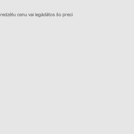
0)
3)
 redzētu cenu vai iegādātos šo preci
)
 (5)
 (315)
)
DRAKA (18)
 (17)
(3)
2)