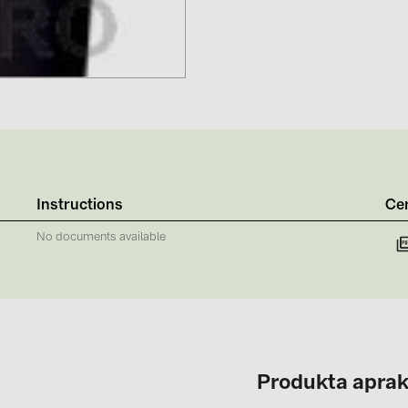
Instructions
Cer
No documents available
Produkta aprak