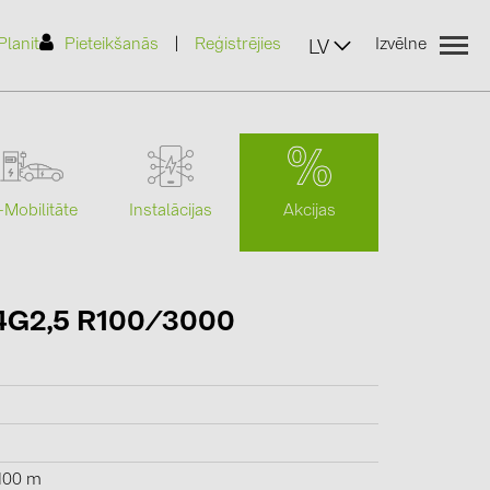
|
Planit
Pieteikšanās
Reģistrējies
Izvēlne
LV
Akcijas
-Mobilitāte
Instalācijas
(2)
4G2,5 R100/3000
)
7)
2)
(32)
100 m