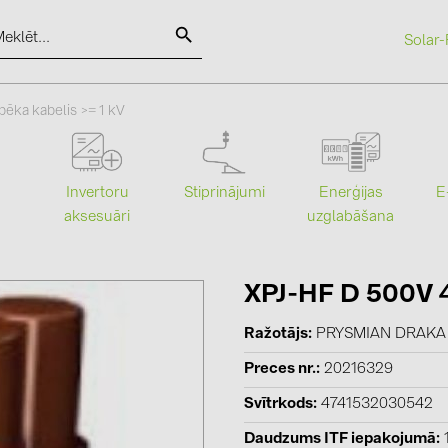
Solar-
SOLAR-PLANIT
pēka kabelis >= 1 kV
Kategorijas
Ražotāji
Stiprinājumi
Enerģijas
Invertoru
E
uzglabāšana
aksesuāri
Saules paneļi (18)
ABB (21)
Invertori (105)
AIKO Solar 
Invertoru aksesuāri (81)
BAKS (51)
XPJ-HF D 500V 
Enerģijas uzglabāšana (71)
BUDMAT (6
Ražotājs
PRYSMIAN DRAKA
E-Mobilitāte (19)
EVOPIPES (
Preces nr.
20216329
Instalācijas (87)
FRONIUS (4
Svītrkods
4741532030542
GROMTOR 
Daudzums ITF iepakojumā