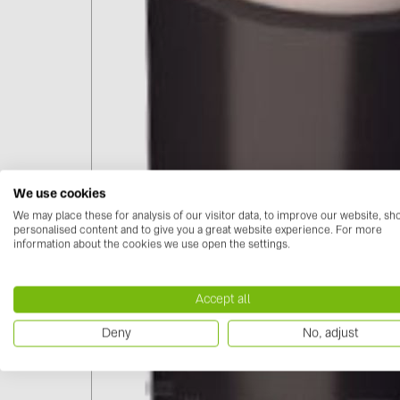
We use cookies
We may place these for analysis of our visitor data, to improve our website, s
personalised content and to give you a great website experience. For more
information about the cookies we use open the settings.
Accept all
Deny
No, adjust