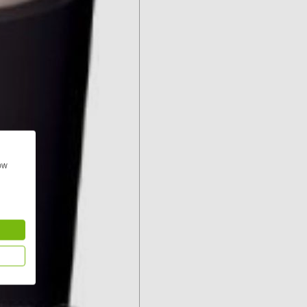
Solinteg (3)
Solis (63)
Stäubli (2)
TIGO (4)
Trina Solar 
Victron Ener
WHES (5)
how