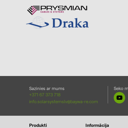
Sazinies ar mums
Seko 
+371 67 373 718
info.solarsystemslv@baywa-re.com
Produkti
Informācija