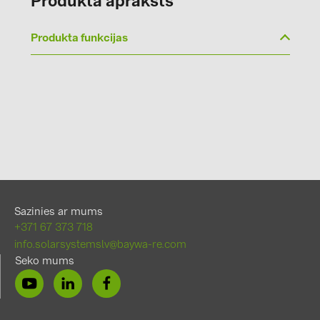
Produkta apraksts
Produkta funkcijas
Sazinies ar mums
+371 67 373 718
info.solarsystemslv@baywa-re.com
Seko mums