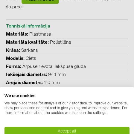
BAKS (51)
šo preci
BUDMAT (6)
EVOPIPES (7)
Tehniskā informācija
FRONIUS (42)
Materiāls
Plastmasa
Materiāla kvalitāte
Polietilēns
GROMTOR (32)
Krāsa
Sarkans
GoodWe (40)
Modelis
Ciets
HUAWEI (53)
Forma
Ārpuse rievota, iekšpuse gluda
JAsolar (6)
Iekšējais diametrs
94.1 mm
Ārējais diametrs
110 mm
JINKO (1)
LEADER (6)
We use cookies
We may place these for analysis of our visitor data, to improve our website,
LONGi Solar (5)
show personalised content and to give you a great website experience. For
Lejupielādes
more information about the cookies we use open the settings.
NOVOTEGRA (315)
Datu lapas
(1)
PROJOY (3)
Accept all