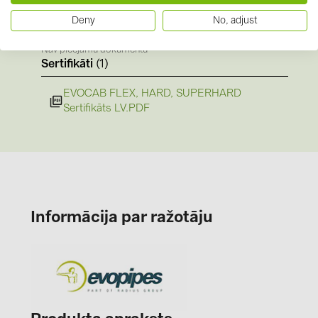
EVOCAB Katalogs LV.PDF
PRYSMIAN DRAKA (18)
Deny
No, adjust
Norādījumi
PYLONTECH (17)
Nav pieejamu dokumentu
QILOWATT (3)
Sertifikāti
(1)
SMA (1)
EVOCAB FLEX, HARD, SUPERHARD
SolarEdge (2)
Sertifikāts LV.PDF
Solinteg (4)
Solis (63)
Stäubli (2)
TIGO (4)
Informācija par ražotāju
Trina Solar (6)
Victron Energy B.V. (2)
WHES (5)