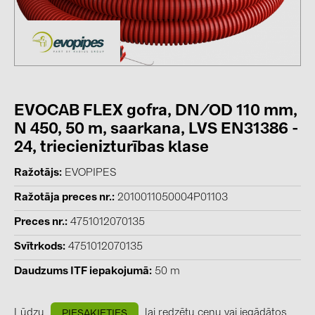
kontakti
KATEGORIJAS
Saules paneļi (19)
EVOCAB FLEX gofra, DN/OD 110 mm,
Invertori (105)
N 450, 50 m, saarkana, LVS EN31386 -
Invertoru aksesuāri (84)
24, triecienizturības klase
Enerģijas uzglabāšana (71)
Ražotājs
EVOPIPES
E-Mobilitāte (19)
Ražotāja preces nr.
2010011050004P01103
Instalācijas (87)
Preces nr.
4751012070135
RAŽOTĀJI
Svītrkods
4751012070135
ABB (21)
Daudzums ITF iepakojumā
50 m
AIKO Solar (2)
Lūdzu
lai redzētu cenu vai iegādātos
PIESAKIETIES