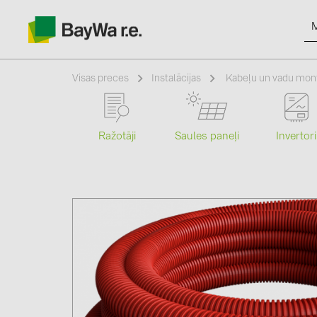
Visas preces
Instalācijas
Kabeļu un vadu mon
Ražotāji
Saules paneļi
Invertori
Produkti
Informācija
Jaunumi
Katalogi
kontakti