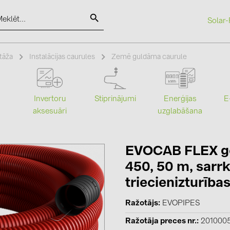
Solar-
SOLAR-PLANIT
tāža
Instalācijas caurules
Zemē guldāma caurule
Kategorijas
Ražotāji
Stiprinājumi
Enerģijas
Invertoru
E
uzglabāšana
aksesuāri
Saules paneļi (19)
ABB (21)
Invertori (105)
AIKO Solar 
Invertoru aksesuāri (84)
BAKS (51)
EVOCAB FLEX g
450, 50 m, sarr
Enerģijas uzglabāšana (74)
BUDMAT (6
triecienizturība
E-Mobilitāte (19)
EVOPIPES (
Instalācijas (87)
FRONIUS (4
Ražotājs
EVOPIPES
GROMTOR 
Ražotāja preces nr.
201000