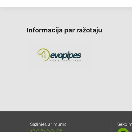
Informācija par ražotāju
Sazinies ar mums
Seko 
+371 67 373 718