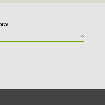
sts
(6)
gy B.V. (2)