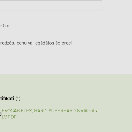
4)
)
50 m
 redzētu cenu vai iegādātos šo preci
)
 (5)
 (315)
)
DRAKA (18)
 (19)
tifikāti
(1)
(3)
EVOCAB FLEX, HARD, SUPERHARD Sertifikāts
LV.PDF
2)