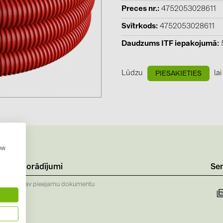
GoodWe (4
Preces nr.
4752053028611
HUAWEI (51
Svītrkods
4752053028611
JAsolar (6)
Daudzums ITF iepakojumā
JINKO (1)
Lūdzu
lai
PIESAKIETIES
LEADER (6
LONGi Solar
NOVOTEGRA
PROJOY (3
PRYSMIAN 
how
PYLONTECH
Norādījumi
Ser
QILOWATT 
Nav pieejamu dokumentu
SMA (1)
SolarEdge (