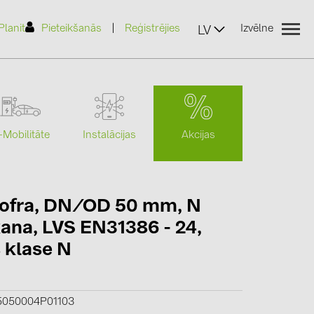
|
Planit
Pieteikšanās
Reģistrējies
Izvēlne
LV
Akcijas
-Mobilitāte
Instalācijas
(2)
ofra, DN/OD 50 mm, N
kana, LVS EN31386 - 24,
)
s klase N
7)
2)
(32)
5050004P01103