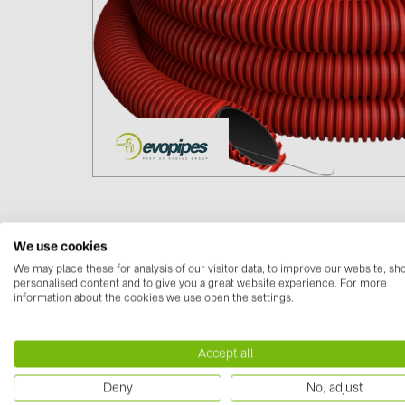
We use cookies
We may place these for analysis of our visitor data, to improve our website, s
Lejupielādes
personalised content and to give you a great website experience. For more
information about the cookies we use open the settings.
Datu lapas
(1)
EVOCAB Katalogs LV.PDF
Accept all
Deny
No, adjust