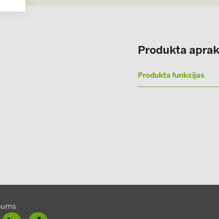
Solinteg (4)
Solis (63)
Stäubli (2)
Produkta aprak
TIGO (4)
Produkta funkcijas
Trina Solar 
Victron Ener
WHES (5)
mums