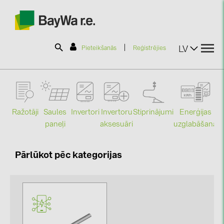
|
LV
Pieteikšanās
Reģistrējies
SOLAR-PLANIT
Ražotāji
Saules
Stiprinājumi
Enerģijas
Invertori
Invertoru
Produkti
paneļi
uzglabāšana
aksesuāri
Mo
Informācija
Pārlūkot pēc kategorijas
Jaunumi
Katalogi