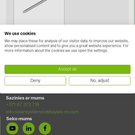
kontakti
KATEGORIJAS
We use cookies
Saules paneļi (19)
We may place these for analysis of our visitor data, to improve our website,
Vītņstienis (1)
show personalised content and to give you a great website experience. For
Invertori (105)
more information about the cookies we use open the settings.
Invertoru aksesuāri (84)
Accept all
Enerģijas uzglabāšana (74)
Deny
No, adjust
E-Mobilitāte (19)
Instalācijas (87)
Sazinies ar mums
+371 67 373 718
RAŽOTĀJI
info.solarsystemslv@baywa-re.com
ABB (21)
Seko mums
AIKO Solar (2)