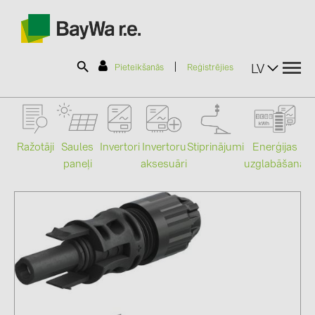
|
LV
Pieteikšanās
Reģistrējies
SOLAR-PLANIT
Ražotāji
Saules
Stiprinājumi
Enerģijas
Invertori
Invertoru
paneļi
uzglabāšana
aksesuāri
Mo
Produkti
Informācija
Jaunumi
Katalogi