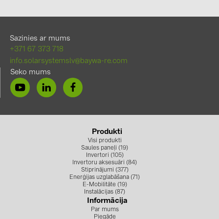
Sazinies ar mums
+371 67 373 718
info.solarsystemslv@baywa-re.com
Seko mums
Produkti
Visi produkti
Saules paneļi (19)
Invertori (105)
Invertoru aksesuāri (84)
Stiprinājumi (377)
Enerģijas uzglabāšana (71)
E-Mobilitāte (19)
Instalācijas (87)
Informācija
Par mums
Piegāde