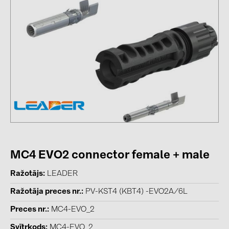
kontakti
KATEGORIJAS
Saules paneļi (19)
Invertori (105)
Invertoru aksesuāri (84)
Enerģijas uzglabāšana (71)
E-Mobilitāte (19)
MC4 EVO2 connector female + male
Instalācijas (87)
Ražotājs
LEADER
RAŽOTĀJI
Ražotāja preces nr.
PV-KST4 (KBT4) -EVO2A/6L
ABB (21)
Preces nr.
MC4-EVO_2
AIKO Solar (2)
Svītrkods
MC4-EVO_2