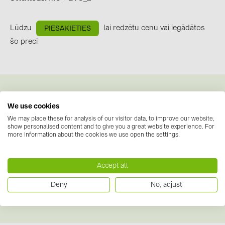
BAKS (51)
BUDMAT (6)
Lūdzu
lai redzētu cenu vai iegādātos
PIESAKIETIES
EVOPIPES (7)
šo preci
FRONIUS (42)
GROMTOR (32)
GoodWe (40)
Lejupielādes
We use cookies
HUAWEI (53)
Datu lapas
(1)
We may place these for analysis of our visitor data, to improve our website,
JAsolar (6)
show personalised content and to give you a great website experience. For
more information about the cookies we use open the settings.
DS_SOL-MC4-Evo-2-11014101-en.pdf
JINKO (1)
Norādījumi
LEADER (6)
Accept all
Nav pieejamu dokumentu
LONGi Solar (5)
Sertifikāti
Deny
No, adjust
NOVOTEGRA (315)
Nav pieejamu dokumentu
PROJOY (3)