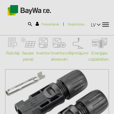
|
LV
Pieteikšanās
Reģistrējies
SOLAR-PLANIT
Ražotāji
Saules
Stiprinājumi
Enerģijas
Invertori
Invertoru
paneļi
uzglabāšana
aksesuāri
Mo
Produkti
Informācija
Jaunumi
Katalogi