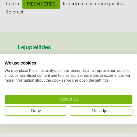
BAKS (51)
Lūdzu
lai redzētu cenu vai iegādātos
PIESAKIETIES
BUDMAT (6)
šo preci
EVOPIPES (7)
FRONIUS (42)
GROMTOR (32)
Lejupielādes
GoodWe (40)
Datu lapas
(1)
We use cookies
HUAWEI (53)
PV-BN101A-Specification and Installation.pdf
We may place these for analysis of our visitor data, to improve our website,
show personalised content and to give you a great website experience. For
JAsolar (6)
Norādījumi
(1)
more information about the cookies we use open the settings.
JINKO (1)
BN101A and MC4-compatible test report.pdf
LEADER (6)
Accept all
Sertifikāti
(1)
LONGi Solar (5)
Deny
No, adjust
EU DECLARATION OF CONFORMITY (1).pdf
NOVOTEGRA (315)
PROJOY (3)