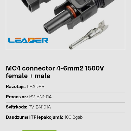
kontakti
KATEGORIJAS
Saules paneļi (19)
Invertori (105)
Invertoru aksesuāri (84)
MC4 connector 4-6mm2 1500V
Enerģijas uzglabāšana (71)
female + male
E-Mobilitāte (19)
Ražotājs
LEADER
Instalācijas (87)
Preces nr.
PV-BN101A
RAŽOTĀJI
Svītrkods
PV-BN101A
ABB (21)
Daudzums ITF iepakojumā
100 2gab
AIKO Solar (2)