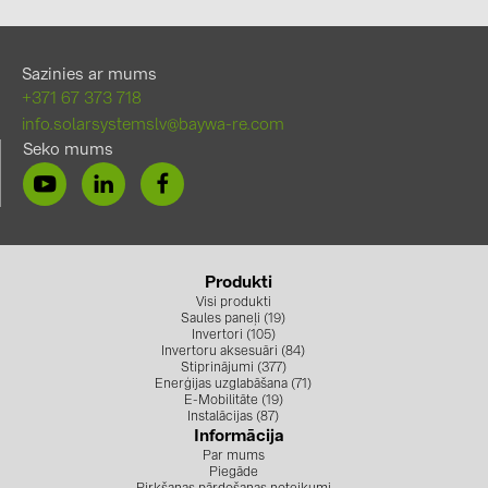
Sazinies ar mums
+371 67 373 718
info.solarsystemslv@baywa-re.com
Seko mums
Produkti
Visi produkti
Saules paneļi (19)
Invertori (105)
Invertoru aksesuāri (84)
Stiprinājumi (377)
Enerģijas uzglabāšana (71)
E-Mobilitāte (19)
Instalācijas (87)
Informācija
Par mums
Piegāde