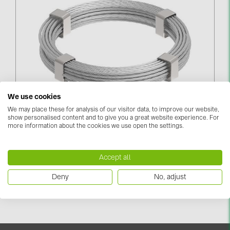
kontakti
KATEGORIJAS
Saules paneļi (19)
Invertori (105)
We use cookies
Invertoru aksesuāri (84)
Zibensaizsardzības Trosse 50 Мм² Rullī (109118)
We may place these for analysis of our visitor data, to improve our website,
show personalised content and to give you a great website experience. For
Enerģijas uzglabāšana (74)
Piesakieties, lai redzētu cenas
more information about the cookies we use open the settings.
E-Mobilitāte (19)
Instalācijas (87)
Accept all
Deny
No, adjust
RAŽOTĀJI
ABB (21)
AIKO Solar (2)