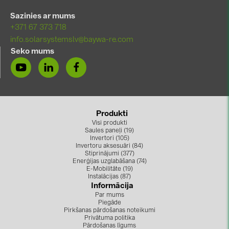
BAKS (51)
Sazinies ar mums
BUDMAT (6)
+371 67 373 718
EVOPIPES (7)
info.solarsystemslv@baywa-re.com
Seko mums
FRONIUS (42)
GROMTOR (32)
GoodWe (44)
HUAWEI (51)
Produkti
Visi produkti
JAsolar (6)
Saules paneļi (19)
Invertori (105)
JINKO (1)
Invertoru aksesuāri (84)
Stiprinājumi (377)
Enerģijas uzglabāšana (74)
LEADER (6)
E-Mobilitāte (19)
Instalācijas (87)
LONGi Solar (5)
Informācija
Par mums
NOVOTEGRA (315)
Piegāde
Pirkšanas pārdošanas noteikumi
PROJOY (3)
Privātuma politika
Pārdošanas līgums