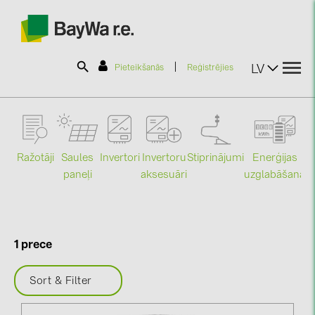
|
LV
Pieteikšanās
Reģistrējies
SOLAR-PLANIT
Ražotāji
Saules
Stiprinājumi
Enerģijas
Invertori
Invertoru
Produkti
paneļi
uzglabāšana
aksesuāri
Mo
Informācija
1 prece
Jaunumi
Sort & Filter
Katalogi