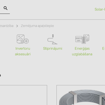
Solar-
SOLAR-PLANIT
zsardzība
Zemējuma apaļstieple
Kategorijas
Ražotāji
Stiprinājumi
Enerģijas
Invertoru
E
Saules paneļi (19)
ABB (21)
uzglabāšana
aksesuāri
Invertori (105)
AIKO Solar 
Invertoru aksesuāri (84)
BAKS (51)
s
Enerģijas uzglabāšana (71)
BUDMAT (6
E-Mobilitāte (19)
EVOPIPES (
Instalācijas (87)
FRONIUS (4
GROMTOR 