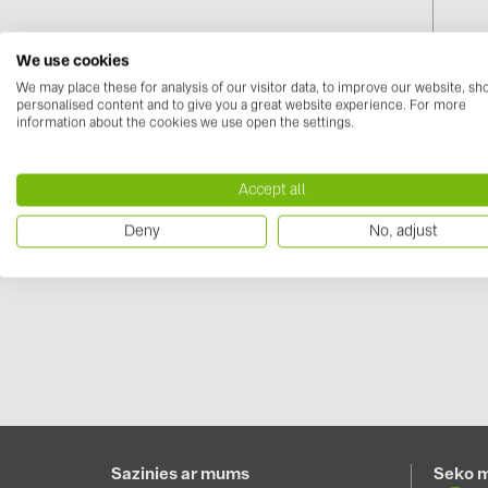
We use cookies
We may place these for analysis of our visitor data, to improve our website, s
personalised content and to give you a great website experience. For more
information about the cookies we use open the settings.
Karst
(25кг
Accept all
Piesak
Deny
No, adjust
Sazinies ar mums
Seko 