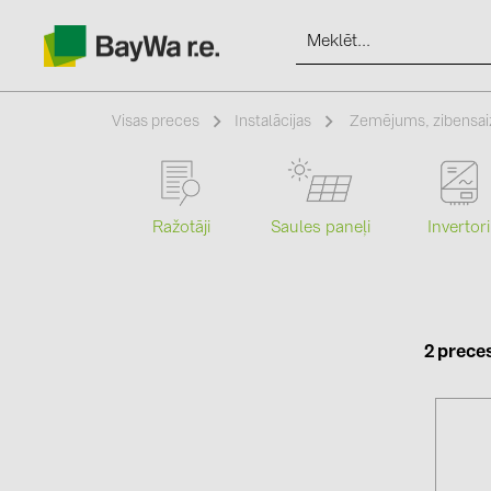
Visas preces
Instalācijas
Zemējums, zibensai
Produkti
Ražotāji
Saules paneļi
Invertori
Informācija
Jaunumi
2 prece
Katalogi
kontakti