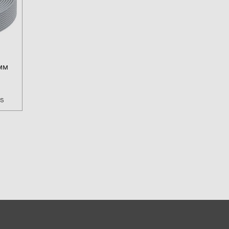
0)
3)
8мм
)
 (5)
as
 (315)
)
DRAKA (18)
 (17)
(3)
2)