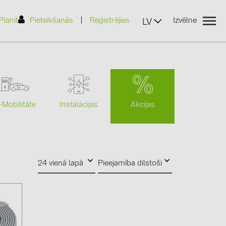
|
Planit
Pieteikšanās
Reģistrējies
Izvēlne
LV
Akcijas
-Mobilitāte
Instalācijas
(2)
)
24 vienā lapā
Pieejamība dilstoši
7)
2)
(32)