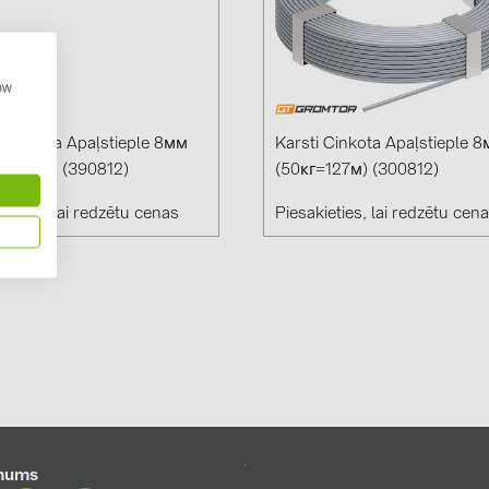
GoodWe (4
HUAWEI (5
how
JAsolar (6)
JINKO (1)
i Cinkota Apaļstieple 8мм
Karsti Cinkota Apaļstieple 
LEADER (6
=63,5м) (390812)
(50кг=127м) (300812)
LONGi Solar
ieties, lai redzētu cenas
Piesakieties, lai redzētu cen
NOVOTEGRA
PROJOY (3
PRYSMIAN 
PYLONTECH
QILOWATT 
SMA (1)
SolarEdge (
mums