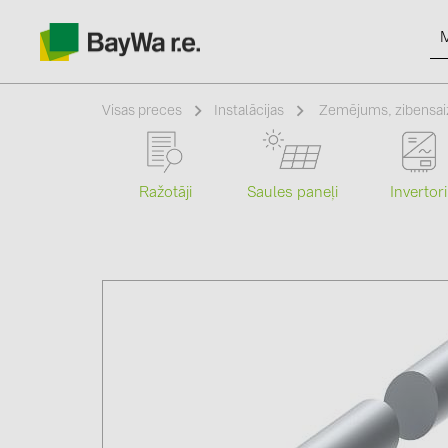
Visas preces
Instalācijas
Zemējums, zibensai
Ražotāji
Saules paneļi
Invertori
Produkti
Informācija
Jaunumi
Katalogi
kontakti