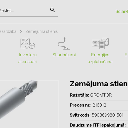
Solar-
SOLAR-PLANIT
zsardzība
Zemējuma stienis
Kategorijas
Ražotāji
Stiprinājumi
Enerģijas
Invertoru
E
uzglabāšana
aksesuāri
Saules paneļi (18)
ABB (21)
Invertori (105)
AIKO Solar 
Invertoru aksesuāri (81)
BAKS (51)
Zemējuma stieni
Enerģijas uzglabāšana (71)
BUDMAT (6
Ražotājs
GROMTOR
E-Mobilitāte (19)
EVOPIPES (
Preces nr.
216012
Instalācijas (87)
FRONIUS (4
Svītrkods
5903699801581
GROMTOR 
Daudzums ITF iepakojumā