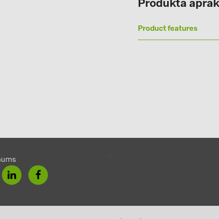
Produkta aprak
Solinteg (3)
Solis (63)
Product features
Stäubli (2)
TIGO (4)
Trina Solar 
Victron Ener
WHES (5)
mums