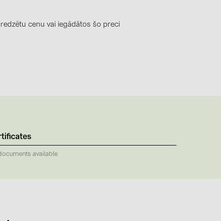
0)
3)
 redzētu cenu vai iegādātos šo preci
)
 (5)
 (315)
)
tificates
DRAKA (18)
documents available
 (17)
(3)
2)