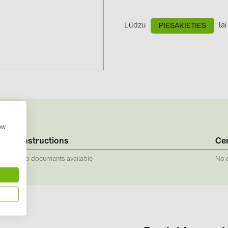
GoodWe (4
HUAWEI (5
Lūdzu
lai
PIESAKIETIES
JAsolar (6)
JINKO (1)
LEADER (6
LONGi Solar
NOVOTEGRA
how
PROJOY (3
Instructions
Cer
PRYSMIAN 
No documents available
No 
PYLONTECH
QILOWATT 
SMA (1)
SolarEdge (