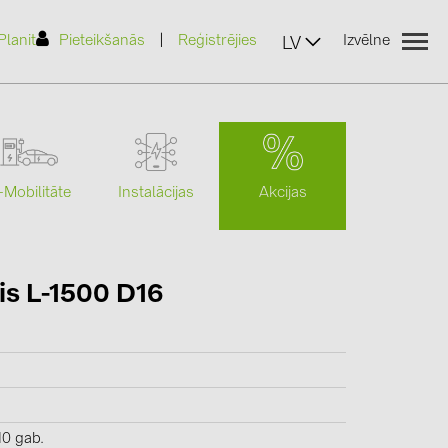
|
Planit
Pieteikšanās
Reģistrējies
Izvēlne
LV
Akcijas
-Mobilitāte
Instalācijas
(2)
s L-1500 D16
)
7)
2)
(32)
10 gab.