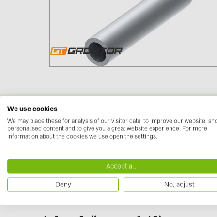
We use cookies
Downloads
We may place these for analysis of our visitor data, to improve our website, s
personalised content and to give you a great website experience. For more
Datasheets
information about the cookies we use open the settings.
No documents available
Accept all
Deny
No, adjust