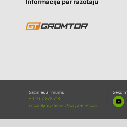
Informācija par ražotāju
Sazinies ar mums
Seko 
+371 67 373 718
info.solarsystemslv@baywa-re.com