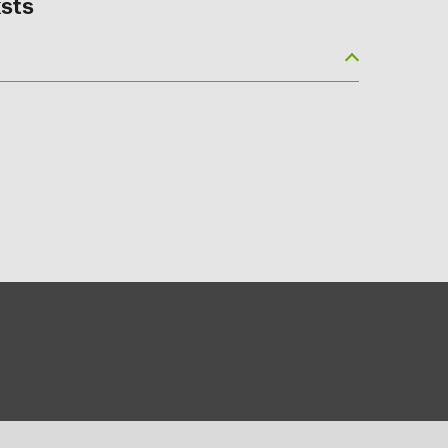
sts
(5)
gy B.V. (2)