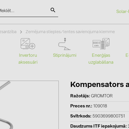
Solar-
SOLAR-PLANIT
zsardzība
Zemējuma stieples/lentes savienojuma klemme
Kategorijas
Ražotāji
Stiprinājumi
Enerģijas
Invertoru
E
uzglabāšana
aksesuāri
Saules paneļi (18)
ABB (21)
Invertori (105)
AIKO Solar 
Invertoru aksesuāri (81)
BAKS (51)
Kompensators a
Enerģijas uzglabāšana (71)
BUDMAT (6
Ražotājs
GROMTOR
E-Mobilitāte (19)
EVOPIPES (
Preces nr.
109018
Instalācijas (87)
FRONIUS (4
Svītrkods
5903699800751
GROMTOR 
Daudzums ITF iepakojumā