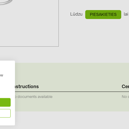
GoodWe (4
HUAWEI (5
Lūdzu
lai
PIESAKIETIES
JAsolar (6)
JINKO (1)
LEADER (6
LONGi Solar
NOVOTEGRA
PROJOY (3
how
PRYSMIAN 
Instructions
Cer
PYLONTECH
No documents available
No 
QILOWATT 
SMA (1)
SolarEdge (