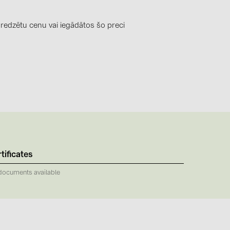
0)
3)
 redzētu cenu vai iegādātos šo preci
)
 (5)
 (315)
)
DRAKA (18)
tificates
 (17)
documents available
(3)
2)