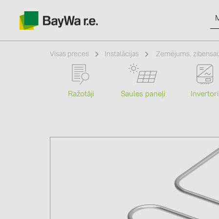
Visas preces
Instalācijas
Zemējums, zibensai
Ražotāji
Saules paneļi
Invertori
Produkti
Informācija
Jaunumi
Katalogi
kontakti