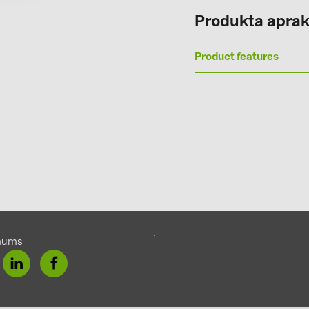
Solinteg (3)
Produkta aprak
Solis (63)
Product features
Stäubli (2)
TIGO (4)
Trina Solar 
Victron Ener
WHES (5)
mums