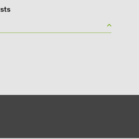
sts
(5)
gy B.V. (2)