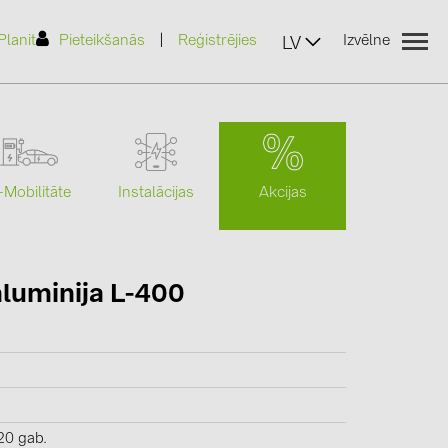
|
Planit
Pieteikšanās
Reģistrējies
Izvēlne
LV
Akcijas
-Mobilitāte
Instalācijas
(2)
luminija L-400
)
7)
2)
(32)
20 gab.