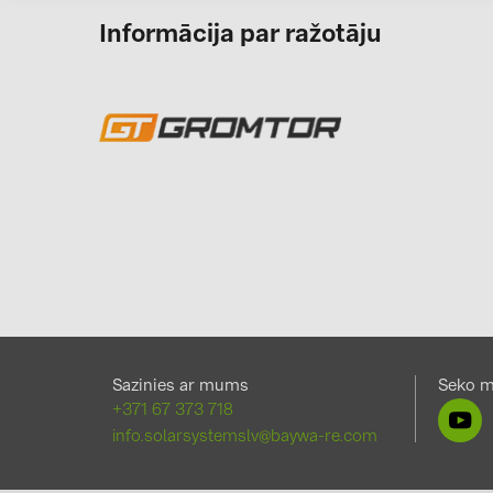
Informācija par ražotāju
Sazinies ar mums
Seko 
+371 67 373 718
info.solarsystemslv@baywa-re.com