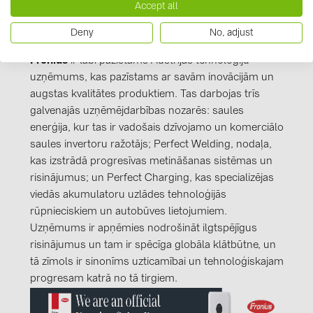
Accept all
Informācija par ražotāju
Deny
No, adjust
Fronius
ir labi pazīstams Austrijas tehnoloģiju
uzņēmums, kas pazīstams ar savām inovācijām un
augstas kvalitātes produktiem. Tas darbojas trīs
galvenajās uzņēmējdarbības nozarēs: saules
enerģija, kur tas ir vadošais dzīvojamo un komerciālo
saules invertoru ražotājs; Perfect Welding, nodaļa,
kas izstrādā progresīvas metināšanas sistēmas un
risinājumus; un Perfect Charging, kas specializējas
viedās akumulatoru uzlādes tehnoloģijās
rūpnieciskiem un autobūves lietojumiem.
Uzņēmums ir apņēmies nodrošināt ilgtspējīgus
risinājumus un tam ir spēcīga globāla klātbūtne, un
tā zīmols ir sinonīms uzticamībai un tehnoloģiskajam
progresam katrā no tā tirgiem.