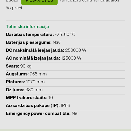
Lūdzu
lai redzētu cenu vai iegādātos
PIESAKIETIES
BAKS (51)
šo preci
BUDMAT (6)
EVOPIPES (7)
Tehniskā informācija
FRONIUS (42)
Darbības temperatūra
-25..60 °C
GROMTOR (32)
Baterijas pieslēgums
Nav
DC maksimālā ieejas jauda
250000 W
GoodWe (44)
AC nominālā izejas jauda
125000 W
HUAWEI (51)
Svars
90 kg
JAsolar (6)
Augstums
755 mm
Platums
1070 mm
JINKO (1)
Dziļums
330 mm
LEADER (6)
MPP trakeru skaits
10
LONGi Solar (5)
Aizsardzības pakāpe (IP)
IP66
Emergency power compatible
Nē
NOVOTEGRA (315)
PROJOY (3)