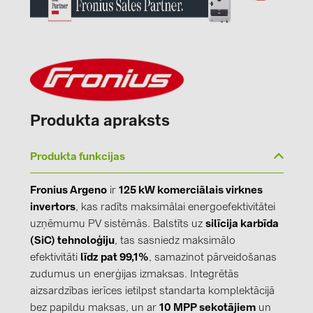
Produkta apraksts
Produkta funkcijas
Fronius Argeno
ir
125 kW komerciālais virknes
invertors
, kas radīts maksimālai energoefektivitātei
uzņēmumu PV sistēmās. Balstīts uz
silīcija karbīda
(SiC) tehnoloģiju
, tas sasniedz maksimālo
efektivitāti
līdz pat 99,1%
, samazinot pārveidošanas
zudumus un enerģijas izmaksas. Integrētās
aizsardzības ierīces ietilpst standarta komplektācijā
bez papildu maksas, un ar
10 MPP sekotājiem
un