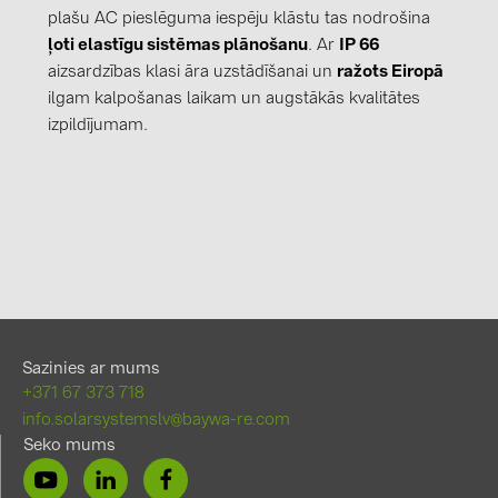
plašu AC pieslēguma iespēju klāstu tas nodrošina
ļoti elastīgu sistēmas plānošanu
. Ar
IP 66
aizsardzības klasi āra uzstādīšanai un
ražots Eiropā
ilgam kalpošanas laikam un augstākās kvalitātes
izpildījumam.
Sazinies ar mums
+371 67 373 718
info.solarsystemslv@baywa-re.com
Seko mums