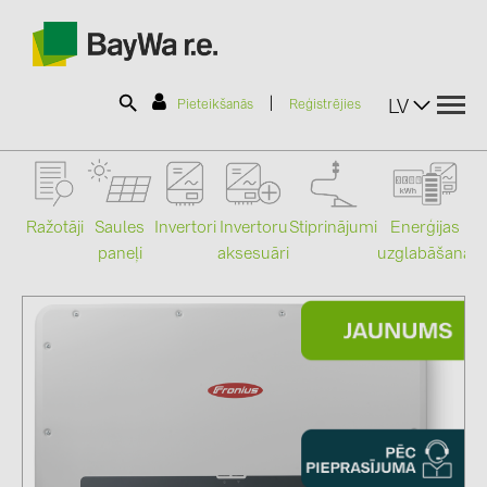
|
LV
Pieteikšanās
Reģistrējies
SOLAR-PLANIT
Ražotāji
Saules
Stiprinājumi
Enerģijas
Invertori
Invertoru
paneļi
uzglabāšana
aksesuāri
Mo
Produkti
Informācija
Jaunumi
Katalogi