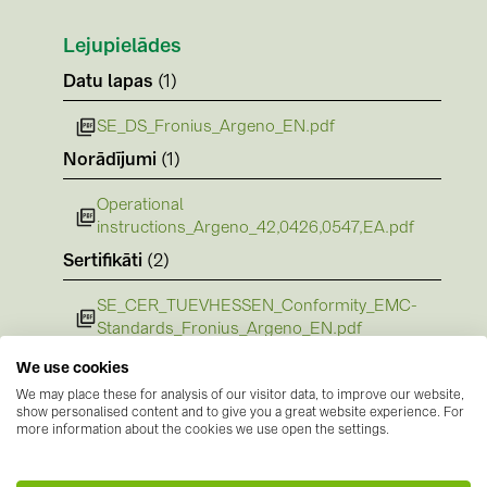
PRYSMIAN DRAKA (18)
Lejupielādes
PYLONTECH (19)
Datu lapas
(1)
QILOWATT (3)
SMA (1)
SE_DS_Fronius_Argeno_EN.pdf
Norādījumi
(1)
SolarEdge (2)
Solinteg (4)
Operational
instructions_Argeno_42,0426,0547,EA.pdf
Solis (63)
Sertifikāti
(2)
Stäubli (2)
SE_CER_TUEVHESSEN_Conformity_EMC-
TIGO (4)
Standards_Fronius_Argeno_EN.pdf
Trina Solar (6)
We use cookies
SE_EPD_Fronius_Argeno_EN.pdf
Victron Energy B.V. (2)
We may place these for analysis of our visitor data, to improve our website,
show personalised content and to give you a great website experience. For
WHES (5)
more information about the cookies we use open the settings.