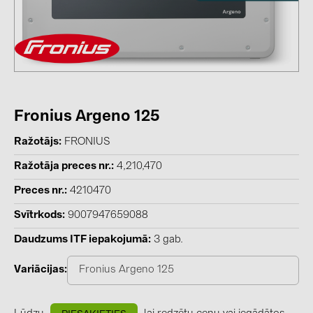
kontakti
KATEGORIJAS
Saules paneļi (19)
Fronius Argeno 125
Invertori (105)
Invertoru aksesuāri (84)
Ražotājs
FRONIUS
Enerģijas uzglabāšana (74)
Ražotāja preces nr.
4,210,470
E-Mobilitāte (19)
Preces nr.
4210470
Instalācijas (87)
Svītrkods
9007947659088
Daudzums ITF iepakojumā
3 gab.
RAŽOTĀJI
ABB (21)
Variācijas
Fronius Argeno 125
AIKO Solar (2)