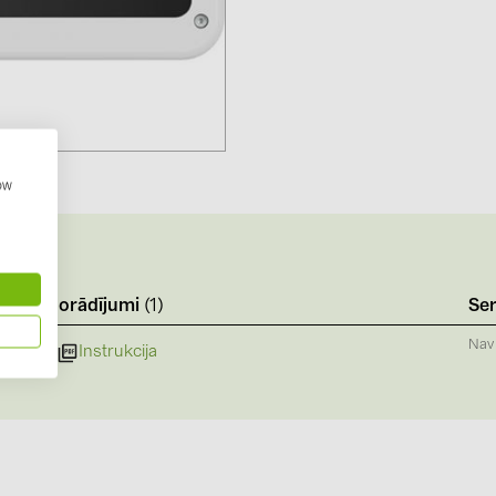
Solinteg (4)
Solis (63)
Stäubli (2)
TIGO (4)
Trina Solar 
how
Victron Ener
WHES (5)
Norādījumi
(1)
Ser
Nav
Instrukcija