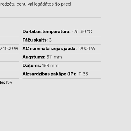
1)
 redzētu cenu vai iegādātos šo preci
)
Darbības temperatūra
-25..60 °C
Fāžu skaits
3
)
24000 W
AC nominālā izejas jauda
12000 W
 (5)
Augstums
511 mm
 (315)
Dziļums
198 mm
Aizsardzības pakāpe (IP)
IP 65
)
le
Nē
DRAKA (18)
 (19)
(3)
2)