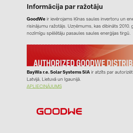
Informācija par ražotāju
GoodWe
ir ievērojams Ķīnas saules invertoru un en
risinājumu ražotājs. Uzņēmums, kas dibināts 2010. gad
nozīmīgu spēlētāju pasaules saules enerģijas tirgū.
BayWa r.e. Solar Systems SIA
ir atzīts par autorizē
Latvijā, Lietuvā un Igaunijā.
APLIECINĀJUMS