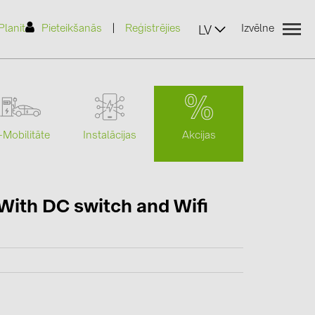
|
Planit
Pieteikšanās
Reģistrējies
Izvēlne
LV
Akcijas
-Mobilitāte
Instalācijas
(2)
ith DC switch and Wifi
)
7)
2)
(32)