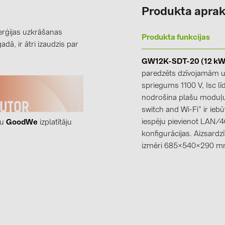
Produkta aprak
erģijas uzkrāšanas
Produkta funkcijas
ā, ir ātri izaudzis par
GW12K-SDT-20 (12 kW
paredzēts dzīvojamām 
spriegums 1100 V, Isc lī
nodrošina plašu moduļu
switch and Wi-Fi” ir ieb
iespēju pievienot LAN/4
tu
GoodWe
izplatītāju
konfigurācijas. Aizsard
izmēri 685×540×290 mm.