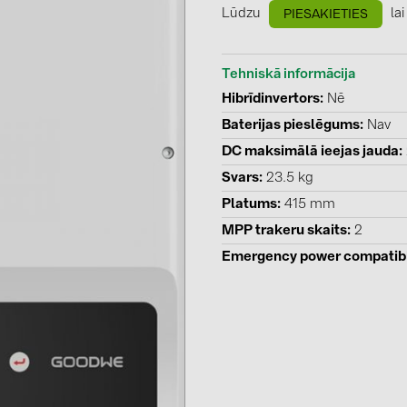
GoodWe (4
Lūdzu
lai
PIESAKIETIES
HUAWEI (51
Tehniskā informācija
JAsolar (6)
Hibrīdinvertors
Nē
JINKO (1)
Baterijas pieslēgums
Nav
LEADER (6
DC maksimālā ieejas jauda
LONGi Solar
Svars
23.5 kg
NOVOTEGRA
Platums
415 mm
MPP trakeru skaits
2
PROJOY (3
Emergency power compatib
PRYSMIAN 
PYLONTECH
QILOWATT 
SMA (1)
SolarEdge (