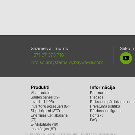
Sazinies ar mums
Seko 
+371 67 373 718
info.solarsystemslv@baywa-re.com
Produkti
Informācija
Visi produkti
Par mums
Saules paneļi (19)
Piegāde
Invertori (105)
Pirkšanas pārdošanas note
Invertoru aksesuāri (84)
Privātuma politika
Stiprinājumi (377)
Pārdošanas līgums
Enerģijas uzglabāšana
kontakti
(71)
FAQ
E-Mobilitāte (19)
Instalācijas (87)
© BayWa r.e. Solar Systems SIA | solarshop.baywa-re.lv