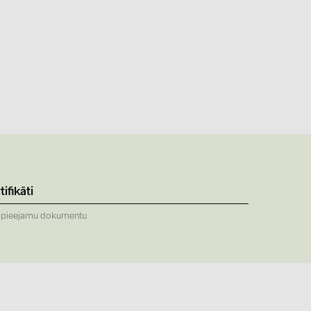
(6)
gy B.V. (2)
tifikāti
 pieejamu dokumentu