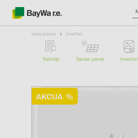
Visas preces
Invertori
Ražotāji
Saules paneļi
Invertori
Produkti
Informācija
Jaunumi
Katalogi
kontakti