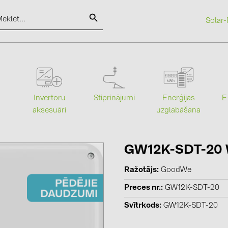
Solar-
SOLAR-PLANIT
Kategorijas
Ražotāji
Stiprinājumi
Enerģijas
Invertoru
E
uzglabāšana
aksesuāri
Saules paneļi (19)
ABB (21)
Invertori (105)
AIKO Solar 
Invertoru aksesuāri (84)
BAKS (51)
GW12K-SDT-20 W
Enerģijas uzglabāšana (71)
BUDMAT (6
Ražotājs
GoodWe
E-Mobilitāte (19)
EVOPIPES (
Preces nr.
GW12K-SDT-20
Instalācijas (87)
FRONIUS (4
Svītrkods
GW12K-SDT-20
GROMTOR 