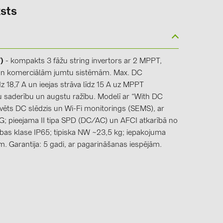
sts
)
- kompakts 3 fāžu string invertors ar 2 MPPT,
un komerciālām jumtu sistēmām. Max. DC
dz 18,7 A un ieejas strāva līdz 15 A uz MPPT
 saderību un augstu ražību. Modelī ar “With DC
ūvēts DC slēdzis un Wi-Fi monitorings (SEMS), ar
G; pieejama II tipa SPD (DC/AC) un AFCI atkarībā no
zības klase IP65; tipiska NW ~23,5 kg; iepakojuma
 Garantija: 5 gadi, ar pagarināšanas iespējām.