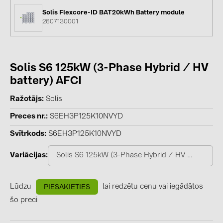
BAKS (51)
Solis Flexcore-ID BAT20kWh Battery module
BUDMAT (6)
2607130001
EVOPIPES (7)
FRONIUS (42)
Solis S6 125kW (3-Phase Hybrid / HV
GROMTOR (32)
battery) AFCI
GoodWe (40)
Ražotājs
Solis
HUAWEI (53)
Preces nr.
S6EH3P125K10NVYD
JAsolar (6)
Svītrkods
S6EH3P125K10NVYD
JINKO (1)
Variācijas
Solis S6 125kW (3-Phase Hybrid / HV battery) A
LEADER (6)
LONGi Solar (5)
Lūdzu
lai redzētu cenu vai iegādātos
PIESAKIETIES
NOVOTEGRA (315)
šo preci
PROJOY (3)