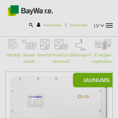
|
LV
Pieteikšanās
Reģistrējies
SOLAR-PLANIT
Ražotāji
Saules
Stiprinājumi
Enerģijas
Invertori
Invertoru
paneļi
uzglabāšana
aksesuāri
Mo
Produkti
Informācija
Jaunumi
Katalogi