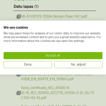
Datu lapas
(1)
S6-EH3P(75-125)K-Global-Flyer-V4,1.pdf
Norādījumi
(1)
We use cookies
Solis_Manual_S6-EH3P(80-125)K10-NV-YD-
We may place these for analysis of our visitor data, to improve our website,
show personalised content and to give you a great website experience. For
H_EUR_V1,1(20260623).pdf
more information about the cookies we use open the settings.
Sertifikāti
(4)
Accept all
Solis_certificate_EN_50549-1(-10)_S6-
EH3P(80-125)K10-NV-YD-H(-ND-H).pdf
Deny
No, adjust
Solis_certificate_EN_IEC_61000-
6_EN_62920_EN_55011_EN_301489_EN_30
0328_EN_62479_EN_50663.pdf
Solis_certificate_IEC_61000-6-
2(-4)_IEC_62920_IEC(TS)_61000-3-2(-3)(-11)
(-12)(-4)(-5).pdf