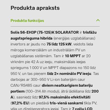
Produkta apraksts
Produkta funkcijas
Solis S6-EH3P (75-125)K SOLARATOR
ir
trīsfāžu
augstsprieguma hibrīda
(enerģijas uzglabāšanas)
invertors ar jaudu no
75 līdz 125 kW
, veidots liela
mēroga komerciālām un industriālām PV un
uzglabāšanas sistēmām. Tam ir
10 MPPT
ar 20
virknēm pie 42 A uz ieeju, maksimālais ieejas
spriegums 1 000 V un MPPT diapazons no 150 līdz
950 V, un tas pieņem
līdz 2× nominālo PV ieeju
. Tas
darbojas ar 300–950 V Li-ion baterijām caur
CAN/RS485 caur
diviem neatkarīgiem bateriju
portiem
(100–314 Ah moduļi, ātrā lādēšana līdz
200
A
), sasniedz līdz
97,5% maksimālo efektivitāti
(
97,2% EU
) un piedāvā
trīs-vienā saskarni
tīkla PV,
vēja un dīzeļģeneratora ieejai. Tam ir
7 collu LCD
,