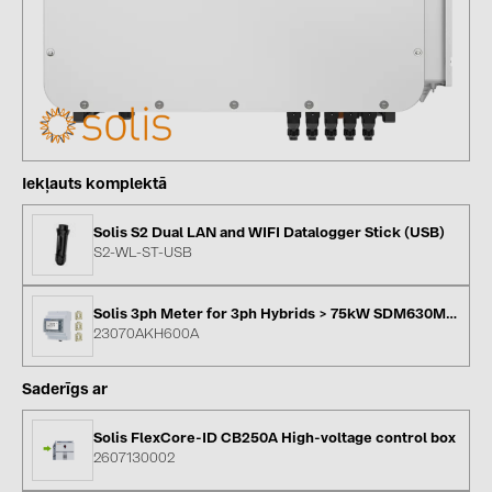
kontakti
KATEGORIJAS
Saules paneļi (19)
Invertori (105)
Iekļauts komplektā
Invertoru aksesuāri (84)
Solis S2 Dual LAN and WIFI Datalogger Stick (USB)
S2-WL-ST-USB
Enerģijas uzglabāšana (71)
E-Mobilitāte (19)
Solis 3ph Meter for 3ph Hybrids > 75kW SDM630MCT-V2 + AKH-0.66K-80*40-600A
Instalācijas (87)
23070AKH600A
RAŽOTĀJI
Saderīgs ar
ABB (21)
Solis FlexCore-ID CB250A High-voltage control box
AIKO Solar (2)
2607130002