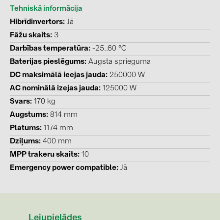
PRYSMIAN DRAKA (18)
Tehniskā informācija
Hibrīdinvertors
Jā
PYLONTECH (17)
Fāžu skaits
3
QILOWATT (3)
Darbības temperatūra
-25..60 °C
SMA (1)
Baterijas pieslēgums
Augsta sprieguma
SolarEdge (2)
DC maksimālā ieejas jauda
250000 W
AC nominālā izejas jauda
125000 W
Solinteg (4)
Svars
170 kg
Solis (63)
Augstums
814 mm
Stäubli (2)
Platums
1174 mm
Dziļums
400 mm
TIGO (4)
MPP trakeru skaits
10
Trina Solar (6)
Emergency power compatible
Jā
Victron Energy B.V. (2)
WHES (5)
Lejupielādes