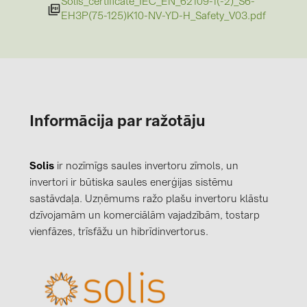
Solis_certificate_IEC_EN_62109-1(-2)_S6-
EH3P(75-125)K10-NV-YD-H_Safety_V03.pdf
Informācija par ražotāju
Solis
ir nozīmīgs saules invertoru zīmols, un
invertori ir būtiska saules enerģijas sistēmu
sastāvdaļa. Uzņēmums ražo plašu invertoru klāstu
dzīvojamām un komerciālām vajadzībām, tostarp
vienfāzes, trīsfāžu un hibrīdinvertorus.