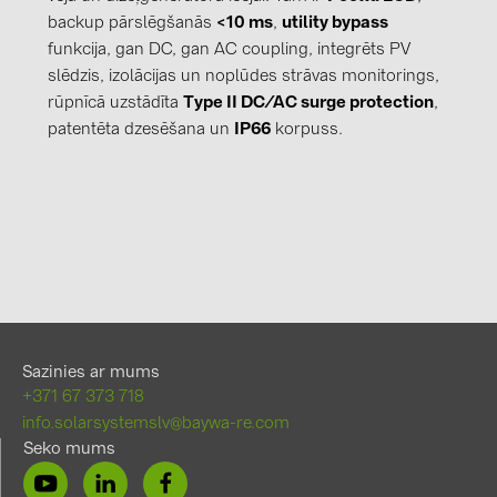
backup pārslēgšanās
<10 ms
,
utility bypass
funkcija, gan DC, gan AC coupling, integrēts PV
slēdzis, izolācijas un noplūdes strāvas monitorings,
rūpnīcā uzstādīta
Type II DC/AC surge protection
,
patentēta dzesēšana un
IP66
korpuss.
Sazinies ar mums
+371 67 373 718
info.solarsystemslv@baywa-re.com
Seko mums