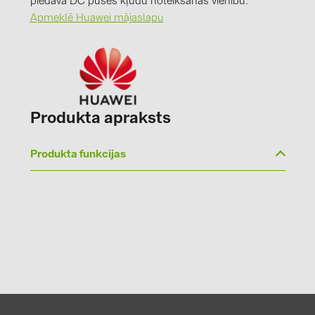
piedāvā DC puses kļūdu noteikšanas vienību.
Apmeklē Huawei mājaslapu
Produkta apraksts
Produkta funkcijas