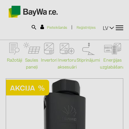
|
LV
Pieteikšanās
Reģistrējies
SOLAR-PLANIT
Ražotāji
Saules
Stiprinājumi
Enerģijas
Invertori
Invertoru
paneļi
uzglabāšana
aksesuāri
Mo
Produkti
Informācija
Jaunumi
Katalogi