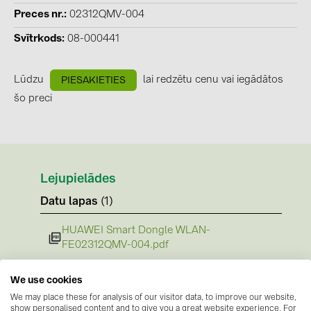
BAKS (51)
Preces nr.
02312QMV-004
BUDMAT (6)
Svītrkods
08-000441
EVOPIPES (7)
FRONIUS (42)
Lūdzu
lai redzētu cenu vai iegādātos
PIESAKIETIES
šo preci
GROMTOR (32)
GoodWe (44)
HUAWEI (51)
JAsolar (6)
Lejupielādes
JINKO (1)
Datu lapas
(1)
LEADER (6)
HUAWEI Smart Dongle WLAN-
FE02312QMV-004.pdf
LONGi Solar (5)
Norādījumi
NOVOTEGRA (315)
We use cookies
Nav pieejamu dokumentu
PROJOY (3)
We may place these for analysis of our visitor data, to improve our website,
Sertifikāti
show personalised content and to give you a great website experience. For