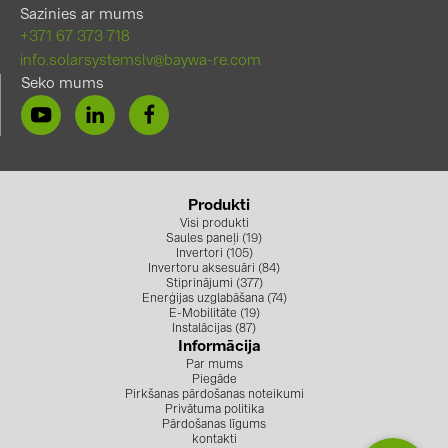
Sazinies ar mums
+371 67 373 718
info.solarsystemslv@baywa-re.com
Seko mums
Produkti
Visi produkti
Saules paneļi (19)
Invertori (105)
Invertoru aksesuāri (84)
Stiprinājumi (377)
Enerģijas uzglabāšana (74)
E-Mobilitāte (19)
Instalācijas (87)
Informācija
Par mums
Piegāde
Pirkšanas pārdošanas noteikumi
Privātuma politika
Pārdošanas līgums
kontakti