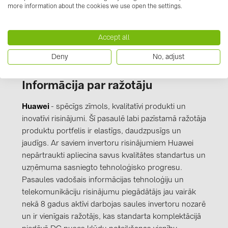
PRYSMIAN DRAKA (18)
more information about the cookies we use open the settings.
Nav pieejamu dokumentu
PYLONTECH (19)
Accept all
QILOWATT (3)
Deny
No, adjust
SMA (1)
SolarEdge (2)
Informācija par ražotāju
Solinteg (4)
Huawei
- spēcīgs zīmols, kvalitatīvi produkti un
Solis (63)
inovatīvi risinājumi. Šī pasaulē labi pazīstamā ražotāja
Stäubli (2)
produktu portfelis ir elastīgs, daudzpusīgs un
jaudīgs. Ar saviem invertoru risinājumiem Huawei
TIGO (4)
nepārtraukti apliecina savus kvalitātes standartus un
Trina Solar (6)
uzņēmuma sasniegto tehnoloģisko progresu.
Pasaules vadošais informācijas tehnoloģiju un
Victron Energy B.V. (2)
telekomunikāciju risinājumu piegādātājs jau vairāk
WHES (5)
nekā 8 gadus aktīvi darbojas saules invertoru nozarē
un ir vienīgais ražotājs, kas standarta komplektācijā