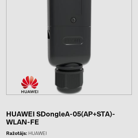
kontakti
KATEGORIJAS
Saules paneļi (19)
Invertori (105)
Invertoru aksesuāri (84)
Enerģijas uzglabāšana (74)
E-Mobilitāte (19)
Instalācijas (87)
RAŽOTĀJI
HUAWEI SDongleA-05(AP+STA)-
ABB (21)
WLAN-FE
AIKO Solar (2)
Ražotājs
HUAWEI