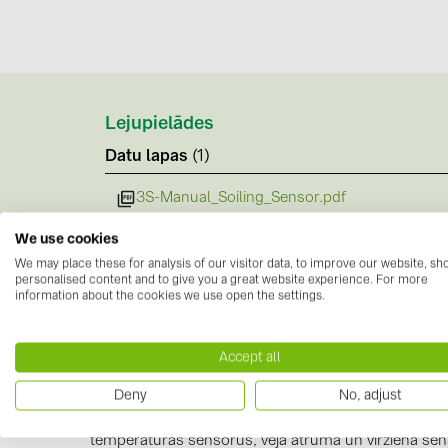
Lejupielādes
Datu lapas
(1)
3S-Manual_Soiling_Sensor.pdf
We use cookies
We may place these for analysis of our visitor data, to improve our website, s
personalised content and to give you a great website experience. For more
information about the cookies we use open the settings.
Informācija par ražotāju
Accept all
"SEVEN Sensor Solutions ir meteoroloģisko staciju ra
Deny
No, adjust
ietver izstarojuma sensorus, piranometrus, apkārtē
temperatūras sensorus, vēja ātruma un virziena sen