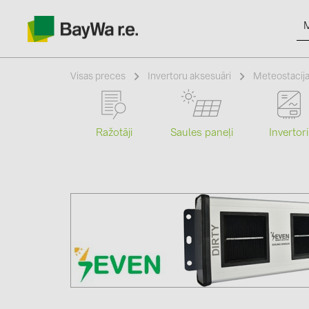
Visas preces
Invertoru aksesuāri
Meteostacij
Ražotāji
Saules paneļi
Invertori
Produkti
Informācija
Jaunumi
Katalogi
kontakti