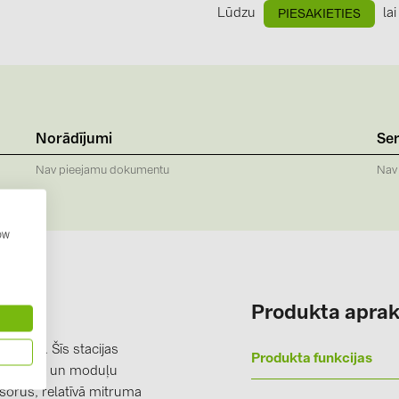
GoodWe (4
Lūdzu
lai
PIESAKIETIES
HUAWEI (5
JAsolar (6)
JINKO (1)
LEADER (6
Norādījumi
Ser
LONGi Solar
Nav pieejamu dokumentu
Nav
NOVOTEGRA
PROJOY (3
how
PRYSMIAN 
PYLONTECH
Produkta aprak
QILOWATT 
žotājs. Šīs stacijas
SMA (1)
Produkta funkcijas
jās vides un moduļu
SolarEdge (
sorus, relatīvā mitruma