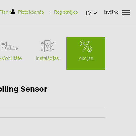
|
Planit
Pieteikšanās
Reģistrējies
Izvēlne
LV
Akcijas
-Mobilitāte
Instalācijas
(2)
iling Sensor
)
7)
2)
(32)