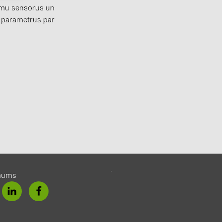
umu sensorus un
Solinteg (4)
 parametrus par
Solis (63)
Stäubli (2)
TIGO (4)
Trina Solar 
Victron Ener
WHES (5)
mums