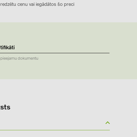
0)
 redzētu cenu vai iegādātos šo preci
3)
)
tifikāti
 (5)
 pieejamu dokumentu
 (315)
)
DRAKA (18)
 (17)
sts
(3)
2)