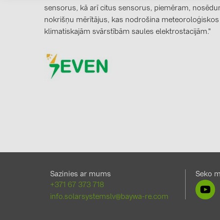
sensorus, kā arī citus sensorus, piemēram, nosēd
nokrišņu mērītājus, kas nodrošina meteoroloģiskos
klimatiskajām svārstībām saules elektrostacijām."
Sazinies ar mums
Seko 
+371 67 373 718
info.solarsystemslv@baywa-re.com