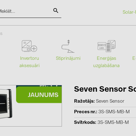
Solar-
SOLAR-PLANIT
as
Kategorijas
Ražotāji
Stiprinājumi
Enerģijas
Invertoru
E
uzglabāšana
aksesuāri
Saules paneļi (19)
ABB (21)
Invertori (105)
AIKO Solar 
Invertoru aksesuāri (84)
BAKS (51)
Seven Sensor So
Enerģijas uzglabāšana (71)
BUDMAT (6
Ražotājs
Seven Sensor
E-Mobilitāte (19)
EVOPIPES (
Preces nr.
3S-SMS-MB-M
Instalācijas (87)
FRONIUS (4
Svītrkods
3S-SMS-MB-M
GROMTOR 