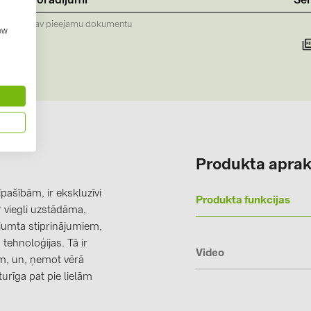
Norādījumi
Ser
Solinteg (4)
Nav pieejamu dokumentu
how
Solis (63)
Stäubli (2)
TIGO (4)
Trina Solar 
Victron Ener
WHES (5)
Produkta aprak
pašībām, ir ekskluzīvi
Produkta funkcijas
r viegli uzstādāma,
 jumta stiprinājumiem,
tehnoloģijas. Tā ir
Video
em, un, ņemot vērā
urīga pat pie lielām