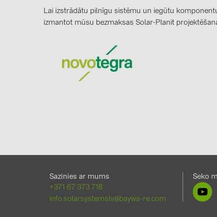
Lai izstrādātu pilnīgu sistēmu un iegūtu komponentu
izmantot mūsu bezmaksas Solar-Planit projektēša
Sazinies ar mums
Seko 
+371 67 373 718
info.solarsystemslv@baywa-re.com