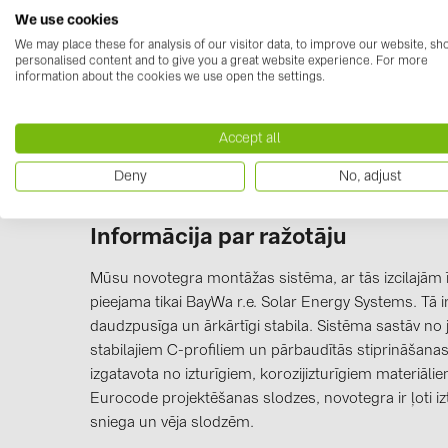
Datu lapas
(1)
We use cookies
03-000224.pdf
We may place these for analysis of our visitor data, to improve our website, s
personalised content and to give you a great website experience. For more
information about the cookies we use open the settings.
Accept all
Deny
No, adjust
Informācija par ražotāju
Mūsu novotegra montāžas sistēma, ar tās izcilajām ī
pieejama tikai BayWa r.e. Solar Energy Systems. Tā i
daudzpusīga un ārkārtīgi stabila. Sistēma sastāv no
stabilajiem C-profiliem un pārbaudītās stiprināšanas 
izgatavota no izturīgiem, korozijizturīgiem materiāli
Eurocode projektēšanas slodzes, novotegra ir ļoti izt
sniega un vēja slodzēm.