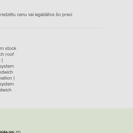
4)
)
 redzētu cenu vai iegādātos šo preci
)
em stock
ch roof
 (5)
w
|
 system
 (315)
ndwich
)
evation
|
 system
DRAKA (18)
ndwich
 (19)
(3)
2)