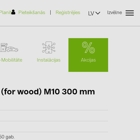
|
Planit
Pieteikšanās
Reģistrējies
Izvēlne
LV
Akcijas
-Mobilitāte
Instalācijas
(2)
t (for wood) M10 300 mm
)
7)
2)
(32)
50 gab.