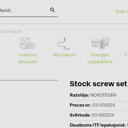
Solar-
SOLAR-PLANIT
 stiprinājumi
Kategorijas
Ražotāji
Stiprinājumi
Enerģijas
Invertoru
E
uzglabāšana
aksesuāri
Saules paneļi (19)
ABB (21)
Invertori (105)
AIKO Solar 
Invertoru aksesuāri (84)
BAKS (51)
Stock screw se
Enerģijas uzglabāšana (74)
BUDMAT (6
Ražotājs
NOVOTEGRA
E-Mobilitāte (19)
EVOPIPES (
Preces nr.
03-000224
Instalācijas (87)
FRONIUS (4
Svītrkods
03-000224
GROMTOR 
Daudzums ITF iepakojumā