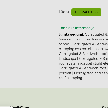
GoodWe (4
HUAWEI (51
Lūdzu
lai
PIESAKIETIES
JAsolar (6)
Tehniskā informācija
JINKO (1)
Jumta segumi
Corrugated &
LEADER (6
Sandwich roof insertion syst
screw
|
Corrugated & Sandwi
LONGi Solar
clamping system stock scre
Corrugated & Sandwich roof
NOVOTEGRA
landscape
|
Corrugated & Sa
PROJOY (3
roof system portrait slight el
Corrugated & Sandwich roof
PRYSMIAN 
portrait
|
Corrugated and sa
roof clamping
PYLONTECH
QILOWATT 
SMA (1)
SolarEdge (