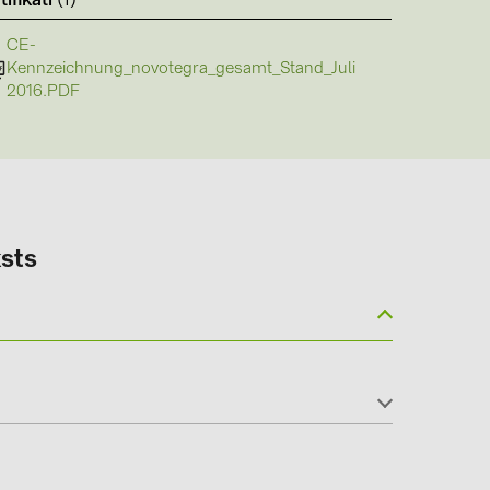
tifikāti
(1)
CE-
Kennzeichnung_novotegra_gesamt_Stand_Juli
2016.PDF
(6)
gy B.V. (2)
sts