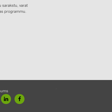
 sarakstu, varat
nas programmu.
mums