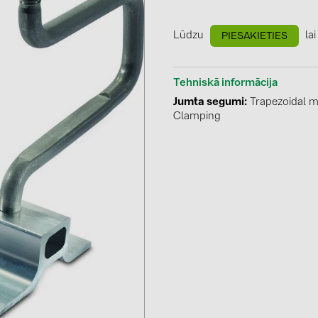
GoodWe (4
HUAWEI (5
Lūdzu
lai
PIESAKIETIES
JAsolar (6)
Tehniskā informācija
JINKO (1)
Jumta segumi
Trapezoidal m
LEADER (6
Clamping
LONGi Solar
NOVOTEGRA
PROJOY (3
PRYSMIAN 
PYLONTECH
QILOWATT 
SMA (1)
SolarEdge (