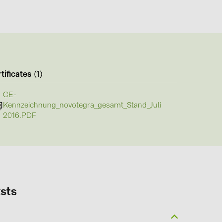
tificates
(1)
(6)
CE-
gy B.V. (2)
Kennzeichnung_novotegra_gesamt_Stand_Juli
2016.PDF
sts