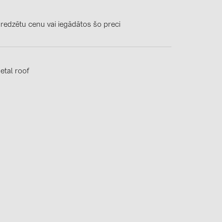
0)
3)
 redzētu cenu vai iegādātos šo preci
etal roof
)
 (5)
 (315)
)
DRAKA (18)
 (17)
(3)
2)