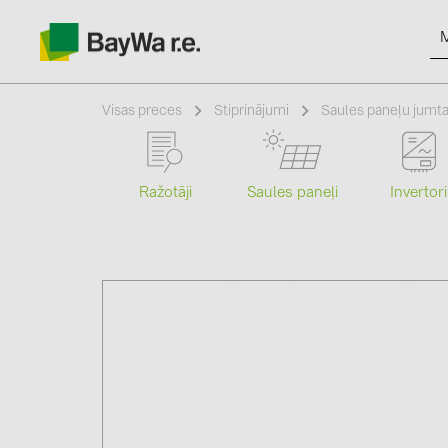
Visas preces
Stiprinājumi
Saules paneļu jumta
Ražotāji
Saules paneļi
Invertori
Produkti
Informācija
Jaunumi
Katalogi
kontakti