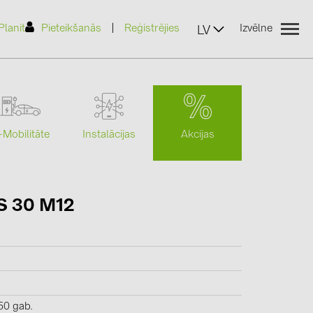
|
Planit
Pieteikšanās
Reģistrējies
Izvēlne
LV
Akcijas
-Mobilitāte
Instalācijas
(2)
S 30 M12
)
7)
2)
(32)
50 gab.