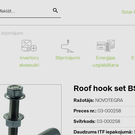
Solar-
SOLAR-PLANIT
 stiprinājumi
Kategorijas
Ražotāji
Stiprinājumi
Enerģijas
Invertoru
E
uzglabāšana
aksesuāri
Saules paneļi (19)
ABB (21)
Invertori (105)
AIKO Solar 
Invertoru aksesuāri (82)
BAKS (51)
Roof hook set B
Enerģijas uzglabāšana (71)
BUDMAT (6
Ražotājs
NOVOTEGRA
E-Mobilitāte (19)
EVOPIPES (
Preces nr.
03-000258
Instalācijas (87)
FRONIUS (4
Svītrkods
03-000258
GROMTOR 
Daudzums ITF iepakojumā