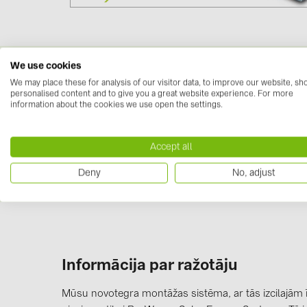
We use cookies
Downloads
We may place these for analysis of our visitor data, to improve our website, s
personalised content and to give you a great website experience. For more
Datasheets
(1)
information about the cookies we use open the settings.
03-000258.pdf
Accept all
Deny
No, adjust
Informācija par ražotāju
Mūsu novotegra montāžas sistēma, ar tās izcilajām ī