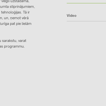
r viegli uzstādāma,
 jumta stiprinājumiem,
tehnoloģijas. Tā ir
Video
em, un, ņemot vērā
urīga pat pie lielām
 sarakstu, varat
nas programmu.