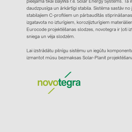
pieejama tikai BayWa r.e. Solar Energy Systems. Tā i
daudzpusīga un ārkārtīgi stabila. Sistēma sastāv no
stabilajiem C-profiliem un pārbaudītās stiprināšanas 
izgatavota no izturīgiem, korozijizturīgiem materiāli
Eurocode projektēšanas slodzes, novotegra ir ļoti izt
sniega un vēja slodzēm.
Lai izstrādātu pilnīgu sistēmu un iegūtu komponentu
izmantot mūsu bezmaksas Solar-Planit projektēša