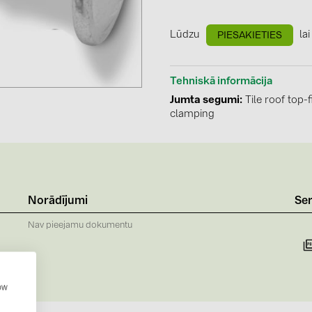
GoodWe (4
HUAWEI (51
Lūdzu
lai
PIESAKIETIES
JAsolar (6)
Tehniskā informācija
JINKO (1)
Jumta segumi
Tile roof top-f
LEADER (6
clamping
LONGi Solar
NOVOTEGRA
PROJOY (3
Norādījumi
Ser
PRYSMIAN 
Nav pieejamu dokumentu
PYLONTECH
QILOWATT 
SMA (1)
how
SolarEdge (