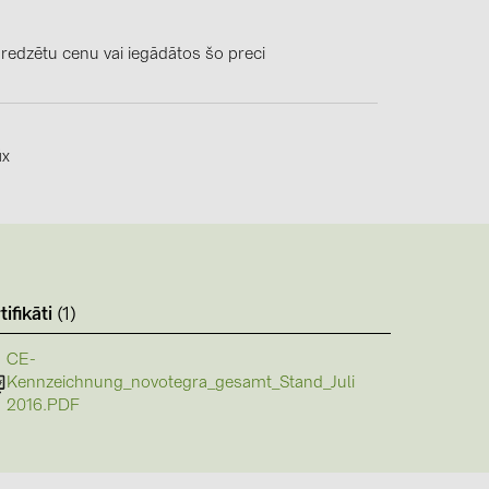
4)
)
 redzētu cenu vai iegādātos šo preci
ix
)
 (5)
 (315)
)
tifikāti
(1)
DRAKA (18)
 (19)
CE-
Kennzeichnung_novotegra_gesamt_Stand_Juli
(3)
2016.PDF
2)