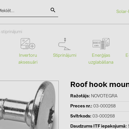
Solar-
SOLAR-PLANIT
 stiprinājumi
Kategorijas
Ražotāji
Stiprinājumi
Enerģijas
Invertoru
E
uzglabāšana
aksesuāri
Saules paneļi (19)
ABB (21)
Invertori (105)
AIKO Solar 
Invertoru aksesuāri (84)
BAKS (51)
Roof hook moun
Enerģijas uzglabāšana (74)
BUDMAT (6
Ražotājs
NOVOTEGRA
E-Mobilitāte (19)
EVOPIPES (
Preces nr.
03-000268
Instalācijas (87)
FRONIUS (4
Svītrkods
03-000268
GROMTOR 
Daudzums ITF iepakojumā