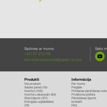
Sazinies ar mums
Seko 
+371 67 373 718
info.solarsystemslv@baywa-re.com
Produkti
Informācija
Visi produkti
Par mums
Saules paneļi (19)
Piegāde
Invertori (105)
Pirkšanas pārdošanas note
Invertoru aksesuāri (84)
Privātuma politika
Stiprinājumi (377)
Pārdošanas līgums
Enerģijas uzglabāšana
kontakti
(74)
FAQ