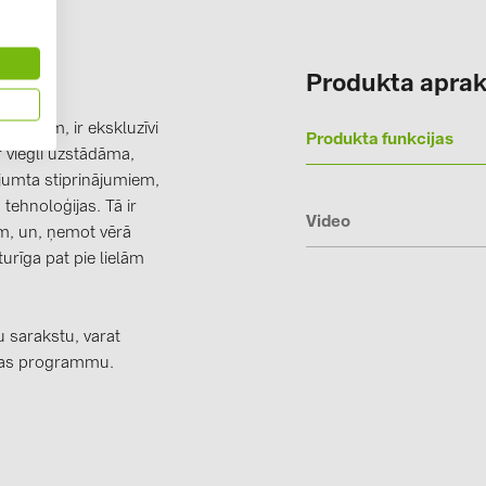
Solinteg (4)
Solis (63)
Produkta aprak
Stäubli (2)
pašībām, ir ekskluzīvi
TIGO (4)
Produkta funkcijas
r viegli uzstādāma,
Trina Solar 
 jumta stiprinājumiem,
tehnoloģijas. Tā ir
Victron Ener
Video
em, un, ņemot vērā
WHES (5)
urīga pat pie lielām
 sarakstu, varat
nas programmu.