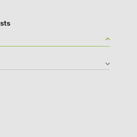
sts
(6)
gy B.V. (2)