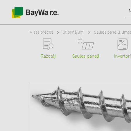
Visas preces
Stiprinājumi
Saules paneļu jumta
Ražotāji
Saules paneļi
Invertori
Produkti
Informācija
Jaunumi
Katalogi
kontakti