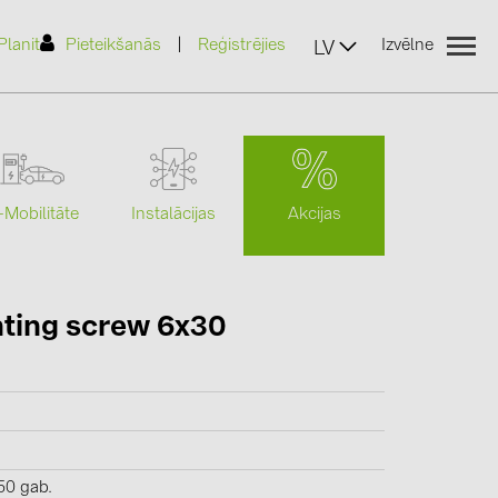
|
Planit
Pieteikšanās
Reģistrējies
Izvēlne
LV
Akcijas
-Mobilitāte
Instalācijas
(2)
ting screw 6x30
)
7)
2)
(32)
50 gab.