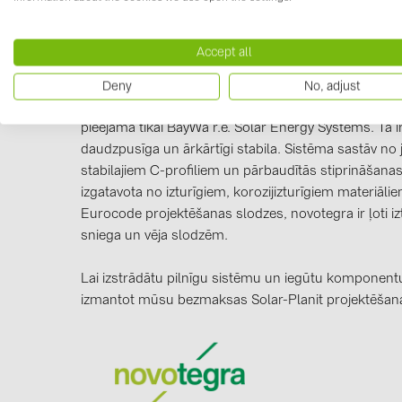
Accept all
Informācija par ražotāju
Deny
No, adjust
Mūsu novotegra montāžas sistēma, ar tās izcilajām ī
pieejama tikai BayWa r.e. Solar Energy Systems. Tā i
daudzpusīga un ārkārtīgi stabila. Sistēma sastāv no
stabilajiem C-profiliem un pārbaudītās stiprināšanas 
izgatavota no izturīgiem, korozijizturīgiem materiāli
Eurocode projektēšanas slodzes, novotegra ir ļoti izt
sniega un vēja slodzēm.
Lai izstrādātu pilnīgu sistēmu un iegūtu komponentu
izmantot mūsu bezmaksas Solar-Planit projektēša