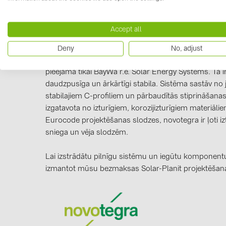
Accept all
Informācija par ražotāju
Deny
No, adjust
Mūsu novotegra montāžas sistēma, ar tās izcilajām ī
pieejama tikai BayWa r.e. Solar Energy Systems. Tā i
daudzpusīga un ārkārtīgi stabila. Sistēma sastāv no
stabilajiem C-profiliem un pārbaudītās stiprināšanas 
izgatavota no izturīgiem, korozijizturīgiem materiāli
Eurocode projektēšanas slodzes, novotegra ir ļoti izt
sniega un vēja slodzēm.
Lai izstrādātu pilnīgu sistēmu un iegūtu komponentu
izmantot mūsu bezmaksas Solar-Planit projektēša