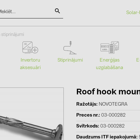
Solar-
SOLAR-PLANIT
 stiprinājumi
Kategorijas
Ražotāji
Stiprinājumi
Enerģijas
Invertoru
E
uzglabāšana
aksesuāri
Saules paneļi (19)
ABB (21)
Invertori (105)
AIKO Solar 
Invertoru aksesuāri (84)
BAKS (51)
Roof hook moun
Enerģijas uzglabāšana (74)
BUDMAT (6
Ražotājs
NOVOTEGRA
E-Mobilitāte (19)
EVOPIPES (
Preces nr.
03-000282
Instalācijas (87)
FRONIUS (4
Svītrkods
03-000282
GROMTOR 
Daudzums ITF iepakojumā