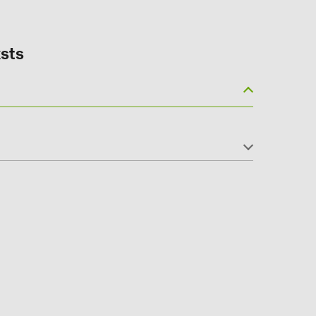
sts
(6)
gy B.V. (2)