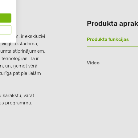
Solinteg (4)
Solis (63)
Produkta aprak
Stäubli (2)
pašībām, ir ekskluzīvi
TIGO (4)
Produkta funkcijas
r viegli uzstādāma,
Trina Solar 
 jumta stiprinājumiem,
tehnoloģijas. Tā ir
Victron Ener
Video
em, un, ņemot vērā
WHES (5)
urīga pat pie lielām
 sarakstu, varat
nas programmu.