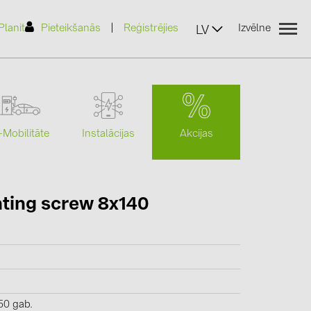
|
Planit
Pieteikšanās
Reģistrējies
Izvēlne
LV
Akcijas
-Mobilitāte
Instalācijas
(2)
ting screw 8x140
)
7)
2)
(32)
50 gab.