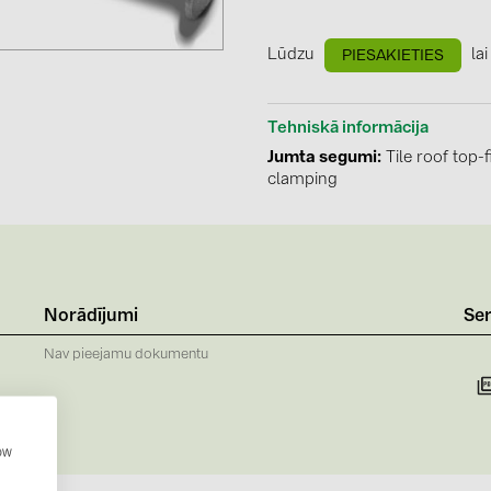
GoodWe (4
HUAWEI (51
Lūdzu
lai
PIESAKIETIES
JAsolar (6)
Tehniskā informācija
JINKO (1)
Jumta segumi
Tile roof top-f
LEADER (6
clamping
LONGi Solar
NOVOTEGRA
PROJOY (3
Norādījumi
Ser
PRYSMIAN 
Nav pieejamu dokumentu
PYLONTECH
QILOWATT 
SMA (1)
how
SolarEdge (