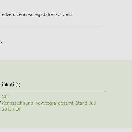
4)
)
 redzētu cenu vai iegādātos šo preci
ix
)
 (5)
 (315)
)
tifikāti
(1)
DRAKA (18)
 (19)
CE-
Kennzeichnung_novotegra_gesamt_Stand_Juli
(3)
2016.PDF
2)