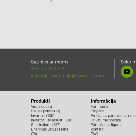
Sazinies ar mums
Seko 
+371 67 373 718
info.solarsystemslv@baywa-re.com
Produkti
Informācija
Visi produkti
Par mums
Saules paneļi (19)
Piegāde
Invertori (105)
Pirkšanas pārdošanas note
Invertoru aksesuāri (84)
Privātuma politika
Stiprinājumi (377)
Pārdošanas līgums
Enerģijas uzglabāšana
kontakti
(74)
FAQ