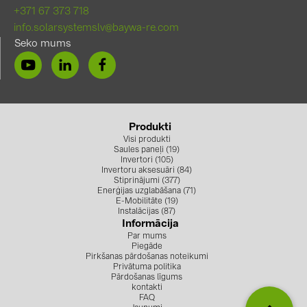
+371 67 373 718
info.solarsystemslv@baywa-re.com
Seko mums
Produkti
Visi produkti
Saules paneļi (19)
Invertori (105)
Invertoru aksesuāri (84)
Stiprinājumi (377)
Enerģijas uzglabāšana (71)
E-Mobilitāte (19)
Instalācijas (87)
Informācija
Par mums
Piegāde
Pirkšanas pārdošanas noteikumi
Privātuma politika
Pārdošanas līgums
kontakti
FAQ