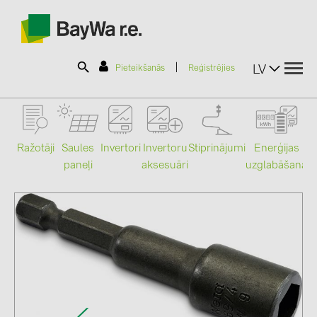
|
LV
Pieteikšanās
Reģistrējies
SOLAR-PLANIT
Ražotāji
Saules
Stiprinājumi
Enerģijas
Invertori
Invertoru
paneļi
uzglabāšana
aksesuāri
Mo
Produkti
Informācija
Jaunumi
Katalogi