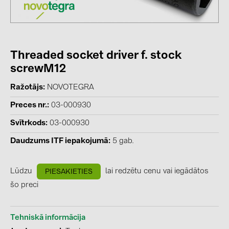
kontakti
KATEGORIJAS
Threaded socket driver f. stock
Saules paneļi (19)
screwM12
Invertori (105)
Ražotājs
NOVOTEGRA
Invertoru aksesuāri (84)
Preces nr.
03-000930
Enerģijas uzglabāšana (71)
Svītrkods
03-000930
E-Mobilitāte (19)
Daudzums ITF iepakojumā
5 gab.
Instalācijas (87)
Lūdzu
lai redzētu cenu vai iegādātos
PIESAKIETIES
RAŽOTĀJI
šo preci
ABB (21)
AIKO Solar (2)
Tehniskā informācija