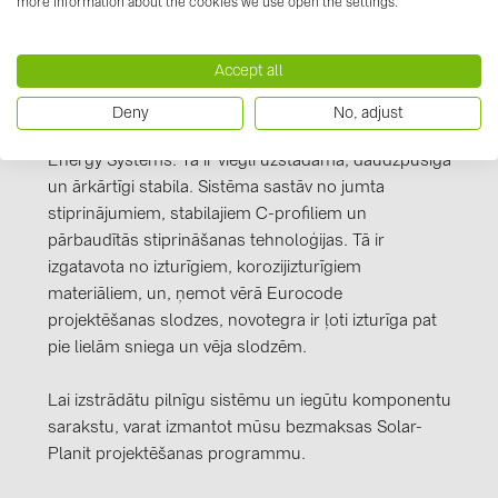
more information about the cookies we use open the settings.
PRYSMIAN DRAKA (18)
PYLONTECH (17)
Informācija par ražotāju
Accept all
QILOWATT (3)
Mūsu novotegra montāžas sistēma, ar tās izcilajām
Deny
No, adjust
SMA (1)
īpašībām, ir ekskluzīvi pieejama tikai BayWa r.e. Solar
Energy Systems. Tā ir viegli uzstādāma, daudzpusīga
SolarEdge (2)
un ārkārtīgi stabila. Sistēma sastāv no jumta
Solinteg (4)
stiprinājumiem, stabilajiem C-profiliem un
pārbaudītās stiprināšanas tehnoloģijas. Tā ir
Solis (63)
izgatavota no izturīgiem, korozijizturīgiem
Stäubli (2)
materiāliem, un, ņemot vērā Eurocode
projektēšanas slodzes, novotegra ir ļoti izturīga pat
TIGO (4)
pie lielām sniega un vēja slodzēm.
Trina Solar (6)
Victron Energy B.V. (2)
Lai izstrādātu pilnīgu sistēmu un iegūtu komponentu
sarakstu, varat izmantot mūsu bezmaksas Solar-
WHES (5)
Planit projektēšanas programmu.