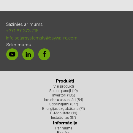
Sazinies ar mums
+371 67 373 718
info.solarsystemslv@baywa-re.com
Seko mums
Produkti
Visi produkti
Saules paneļi (19)
Invertori (105)
Invertoru aksesuāri (84)
Stiprinājumi (377)
Enerģijas uzglabāšana (71)
E-Mobilitāte (19)
Instalācijas (87)
Informācija
Par mums