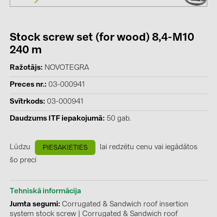
kontakti
Stock screw set (for wood) 8,4-M10
KATEGORIJAS
240 m
Saules paneļi (19)
Ražotājs
NOVOTEGRA
Invertori (105)
Preces nr.
03-000941
Invertoru aksesuāri (84)
Svītrkods
03-000941
Enerģijas uzglabāšana (71)
Daudzums ITF iepakojumā
50 gab.
E-Mobilitāte (19)
Lūdzu
lai redzētu cenu vai iegādātos
Instalācijas (87)
PIESAKIETIES
šo preci
RAŽOTĀJI
ABB (21)
Tehniskā informācija
AIKO Solar (2)
Jumta segumi
Corrugated & Sandwich roof insertion
system stock screw
|
Corrugated & Sandwich roof