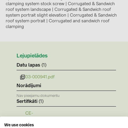
BAKS (51)
clamping system stock screw
|
Corrugated & Sandwich
roof system landscape
|
Corrugated & Sandwich roof
BUDMAT (6)
system portrait slight elevation
|
Corrugated & Sandwich
roof system portrait
|
Corrugated and sandwich roof
EVOPIPES (7)
clamping
FRONIUS (42)
GROMTOR (32)
GoodWe (40)
Lejupielādes
HUAWEI (53)
Datu lapas
(1)
JAsolar (6)
03-000941.pdf
JINKO (1)
Norādījumi
LEADER (6)
Nav pieejamu dokumentu
LONGi Solar (5)
Sertifikāti
(1)
NOVOTEGRA (315)
CE-
Kennzeichnung_novotegra_gesamt_Stand_J
PROJOY (3)
We use cookies
uli 2016.PDF