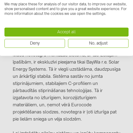
PRYSMIAN DRAKA (18)
We may place these for analysis of our visitor data, to improve our website,
show personalised content and to give you a great website experience. For
PYLONTECH (17)
more information about the cookies we use open the settings.
QILOWATT (3)
Accept all
SMA (1)
Informācija par ražotāju
Deny
No, adjust
SolarEdge (2)
Mūsu novotegra montāžas sistēma, ar tās izcilajām
Solinteg (4)
īpašībām, ir ekskluzīvi pieejama tikai BayWa r.e. Solar
Solis (63)
Energy Systems. Tā ir viegli uzstādāma, daudzpusīga
Stäubli (2)
un ārkārtīgi stabila. Sistēma sastāv no jumta
stiprinājumiem, stabilajiem C-profiliem un
TIGO (4)
pārbaudītās stiprināšanas tehnoloģijas. Tā ir
Trina Solar (6)
izgatavota no izturīgiem, korozijizturīgiem
materiāliem, un, ņemot vērā Eurocode
Victron Energy B.V. (2)
projektēšanas slodzes, novotegra ir ļoti izturīga pat
WHES (5)
pie lielām sniega un vēja slodzēm.