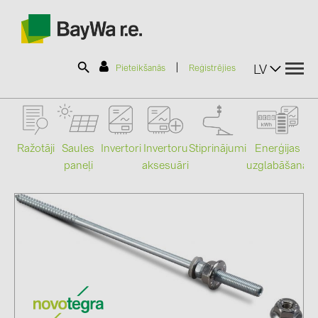
|
LV
Pieteikšanās
Reģistrējies
SOLAR-PLANIT
Ražotāji
Saules
Stiprinājumi
Enerģijas
Invertori
Invertoru
paneļi
uzglabāšana
aksesuāri
Mo
Produkti
Informācija
Jaunumi
Katalogi