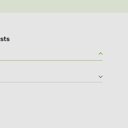
sts
(6)
gy B.V. (2)