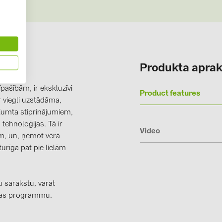
Solinteg (4)
Solis (63)
Stäubli (2)
TIGO (4)
Produkta aprak
Trina Solar 
pašībām, ir ekskluzīvi
Product features
Victron Ener
r viegli uzstādāma,
 jumta stiprinājumiem,
WHES (5)
tehnoloģijas. Tā ir
Video
em, un, ņemot vērā
urīga pat pie lielām
 sarakstu, varat
nas programmu.