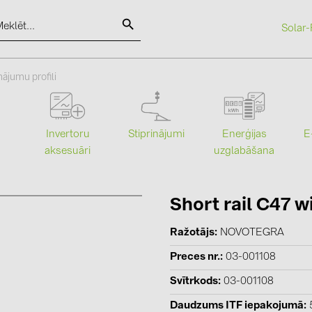
Solar-
SOLAR-PLANIT
nājumu profili
Kategorijas
Ražotāji
Stiprinājumi
Enerģijas
Invertoru
E
uzglabāšana
aksesuāri
Saules paneļi (19)
ABB (21)
Invertori (105)
AIKO Solar 
Invertoru aksesuāri (82)
BAKS (51)
Short rail C47
Enerģijas uzglabāšana (71)
BUDMAT (6
Ražotājs
NOVOTEGRA
E-Mobilitāte (19)
EVOPIPES (
Preces nr.
03-001108
Instalācijas (87)
FRONIUS (4
Svītrkods
03-001108
GROMTOR 
Daudzums ITF iepakojumā