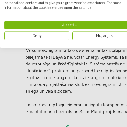
personalised content and to give you a great website experience. For more
information about the cookies we use open the settings.
Accept all
Deny
No, adjust
Informācija par ražotāju
Mūsu novotegra montāžas sistēma, ar tās izcilajām ī
pieejama tikai BayWa r.e. Solar Energy Systems. Tā i
daudzpusīga un ārkārtīgi stabila. Sistēma sastāv no
stabilajiem C-profiliem un pārbaudītās stiprināšanas 
izgatavota no izturīgiem, korozijizturīgiem materiāli
Eurocode projektēšanas slodzes, novotegra ir ļoti izt
sniega un vēja slodzēm.
Lai izstrādātu pilnīgu sistēmu un iegūtu komponentu
izmantot mūsu bezmaksas Solar-Planit projektēša