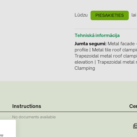
GoodWe (4
HUAWEI (5
Lūdzu
lai
PIESAKIETIES
JAsolar (6)
Tehniskā informācija
JINKO (1)
Jumta segumi
Metal facade 
LEADER (6
profile
|
Metal tile roof clamp
Trapezoidal metal roof clampi
LONGi Solar
elevation
|
Trapezoidal metal 
Clamping
NOVOTEGRA
PROJOY (3
PRYSMIAN 
PYLONTECH
Instructions
Cer
QILOWATT 
No documents available
SMA (1)
SolarEdge (
how