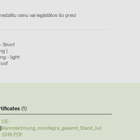
0)
3)
 redzētu cenu vai iegādātos šo preci
– Short
)
ing
|
ng - light
 (5)
roof
 (315)
)
DRAKA (18)
 (17)
tificates
(1)
(3)
CE-
Kennzeichnung_novotegra_gesamt_Stand_Juli
2016.PDF
2)