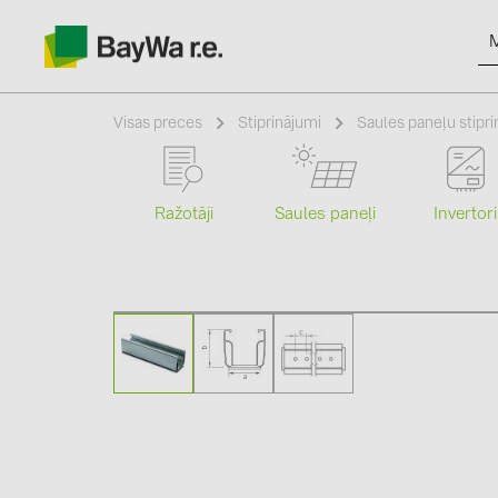
Visas preces
Stiprinājumi
Saules paneļu stipri
Ražotāji
Saules paneļi
Invertori
Produkti
Informācija
Jaunumi
Katalogi
kontakti