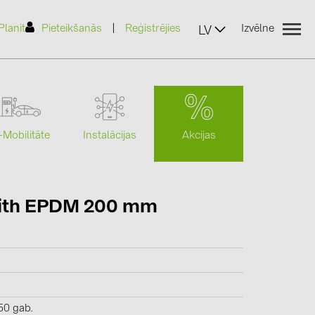
|
Planit
Pieteikšanās
Reģistrējies
Izvēlne
LV
Akcijas
-Mobilitāte
Instalācijas
(2)
 with EPDM 200 mm
)
7)
2)
(32)
50 gab.