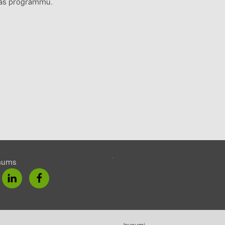
nas programmu.
mums