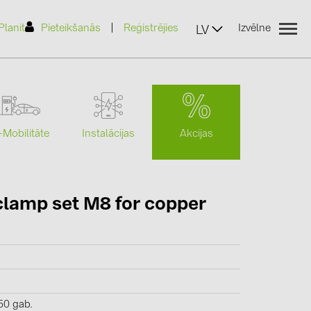
|
Planit
Pieteikšanās
Reģistrējies
Izvēlne
LV
Akcijas
-Mobilitāte
Instalācijas
(2)
lamp set M8 for copper
)
7)
2)
(32)
50 gab.