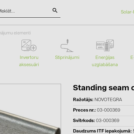
Solar-
SOLAR-PLANIT
inājumu elementi
Kategorijas
Ražotāji
Stiprinājumi
Enerģijas
Invertoru
E
uzglabāšana
aksesuāri
Saules paneļi (18)
ABB (21)
Invertori (105)
AIKO Solar 
Invertoru aksesuāri (81)
BAKS (51)
Standing seam c
Enerģijas uzglabāšana (71)
BUDMAT (6
Ražotājs
NOVOTEGRA
E-Mobilitāte (19)
EVOPIPES (
Preces nr.
03-000369
Instalācijas (87)
FRONIUS (4
Svītrkods
03-000369
GROMTOR 
Daudzums ITF iepakojumā