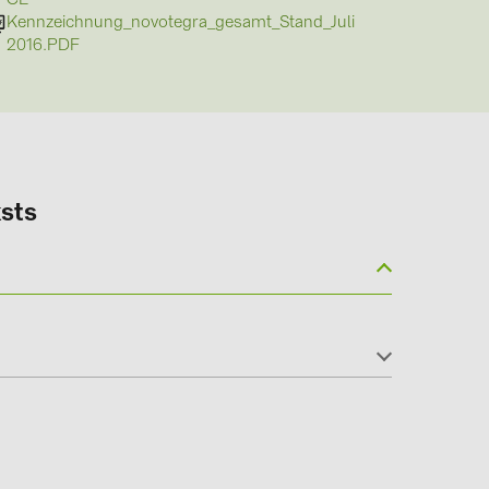
CE-
Kennzeichnung_novotegra_gesamt_Stand_Juli
2016.PDF
(5)
sts
gy B.V. (2)