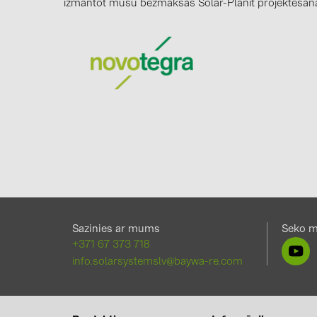
izmantot mūsu bezmaksas Solar-Planit projektēša
Sazinies ar mums
Seko 
+371 67 373 718
info.solarsystemslv@baywa-re.com