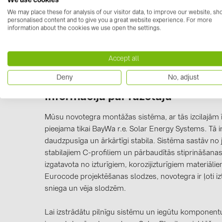
We use cookies
03-000369.pdf
We may place these for analysis of our visitor data, to improve our website, s
personalised content and to give you a great website experience. For more
information about the cookies we use open the settings.
Accept all
Deny
No, adjust
Informācija par ražotāju
Mūsu novotegra montāžas sistēma, ar tās izcilajām ī
pieejama tikai BayWa r.e. Solar Energy Systems. Tā i
daudzpusīga un ārkārtīgi stabila. Sistēma sastāv no
stabilajiem C-profiliem un pārbaudītās stiprināšanas 
izgatavota no izturīgiem, korozijizturīgiem materiāli
Eurocode projektēšanas slodzes, novotegra ir ļoti izt
sniega un vēja slodzēm.
Lai izstrādātu pilnīgu sistēmu un iegūtu komponentu