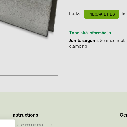
GoodWe (4
HUAWEI (5
Lūdzu
lai
PIESAKIETIES
JAsolar (6)
Tehniskā informācija
JINKO (1)
Jumta segumi
Seamed metal
LEADER (6
clamping
LONGi Solar
NOVOTEGRA
PROJOY (3
PRYSMIAN 
PYLONTECH
QILOWATT 
SMA (1)
Instructions
Cer
SolarEdge (
No documents available