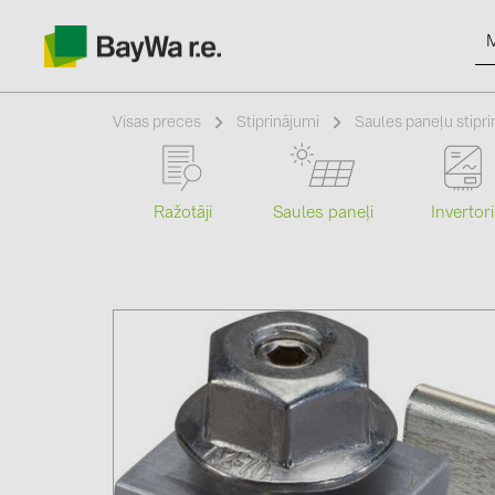
Visas preces
Stiprinājumi
Saules paneļu stipr
Ražotāji
Saules paneļi
Invertori
Produkti
Informācija
Jaunumi
Katalogi
kontakti