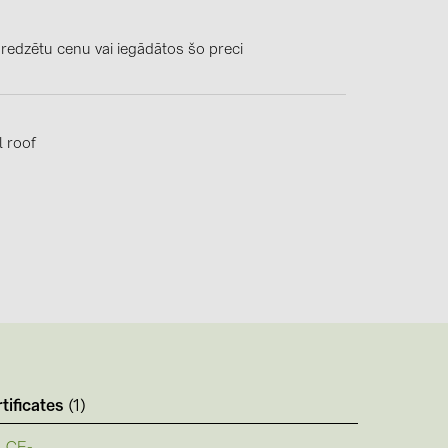
0)
3)
 redzētu cenu vai iegādātos šo preci
 roof
)
 (5)
 (315)
)
DRAKA (18)
 (17)
(3)
tificates
(1)
2)