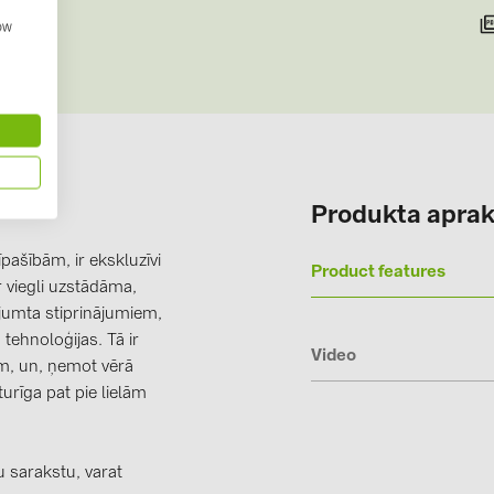
Solinteg (3)
how
Solis (63)
Stäubli (2)
TIGO (4)
Trina Solar 
Produkta aprak
Victron Ener
WHES (5)
pašībām, ir ekskluzīvi
Product features
r viegli uzstādāma,
 jumta stiprinājumiem,
tehnoloģijas. Tā ir
Video
em, un, ņemot vērā
urīga pat pie lielām
 sarakstu, varat