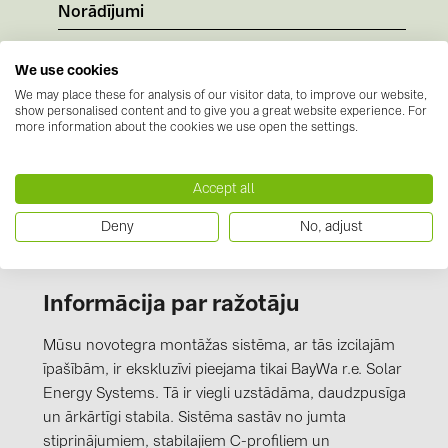
PRYSMIAN DRAKA (18)
Norādījumi
PYLONTECH (19)
Nav pieejamu dokumentu
Sertifikāti
(1)
We use cookies
QILOWATT (3)
We may place these for analysis of our visitor data, to improve our website,
CE-
show personalised content and to give you a great website experience. For
SMA (1)
more information about the cookies we use open the settings.
Kennzeichnung_novotegra_gesamt_Stand_J
SolarEdge (2)
uli 2016.PDF
Solinteg (4)
Accept all
Solis (63)
Deny
No, adjust
Stäubli (2)
TIGO (4)
Informācija par ražotāju
Trina Solar (6)
Mūsu novotegra montāžas sistēma, ar tās izcilajām
Victron Energy B.V. (2)
īpašībām, ir ekskluzīvi pieejama tikai BayWa r.e. Solar
Energy Systems. Tā ir viegli uzstādāma, daudzpusīga
WHES (5)
un ārkārtīgi stabila. Sistēma sastāv no jumta
stiprinājumiem, stabilajiem C-profiliem un