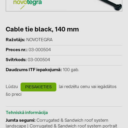
kontakti
KATEGORIJAS
Cable tie black, 140 mm
Saules paneļi (19)
Ražotājs
NOVOTEGRA
Invertori (105)
Preces nr.
03-000504
Invertoru aksesuāri (84)
Svītrkods
03-000504
Enerģijas uzglabāšana (74)
Daudzums ITF iepakojumā
100 gab.
E-Mobilitāte (19)
Instalācijas (87)
Lūdzu
lai redzētu cenu vai iegādātos
PIESAKIETIES
šo preci
RAŽOTĀJI
ABB (21)
Tehniskā informācija
AIKO Solar (2)
Jumta segumi
Corrugated & Sandwich roof system
landscape
|
Corrugated & Sandwich roof system portrait