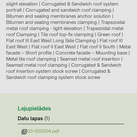
BAKS (51)
slight elevation
|
Corrugated & Sandwich roof system
portrait
|
Corrugated and sandwich roof clamping
|
BUDMAT (6)
Bitumen and sealing membranes anchor solution
|
Bitumen and sealing membranes clamping
|
Trapezoidal
EVOPIPES (7)
metal roof clamping - light elevation
|
Trapezoidal metal
FRONIUS (42)
roof Clamping
|
Tile roof top-fix clamping
|
Green roof
|
Flat roof III East West Long Side Clamping
|
Flat roof III
GROMTOR (32)
East West
|
Flat roof II East West
|
Flat roof II South
|
Metal
facade – Short profile
|
Concrete facade – Mounting base
|
GoodWe (44)
Metal tile roof clamping
|
Seamed metal roof insertion
|
Seamed metal roof clamping
|
Corrugated & Sandwich
HUAWEI (51)
roof insertion system stock screw
|
Corrugated &
JAsolar (6)
Sandwich roof clamping system stock screw
JINKO (1)
LEADER (6)
LONGi Solar (5)
Lejupielādes
Datu lapas
(1)
NOVOTEGRA (315)
PROJOY (3)
03-000504.pdf