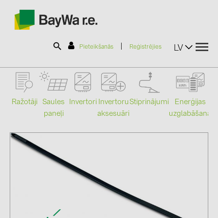
|
LV
Pieteikšanās
Reģistrējies
SOLAR-PLANIT
Ražotāji
Saules
Stiprinājumi
Enerģijas
Invertori
Invertoru
paneļi
uzglabāšana
aksesuāri
Mo
Produkti
Informācija
Jaunumi
Katalogi