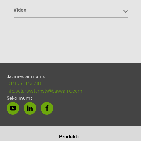
Video
Sazinies ar mums
+371 67 373 718
info.solarsystemslv@baywa-re.com
Seko mums
Produkti