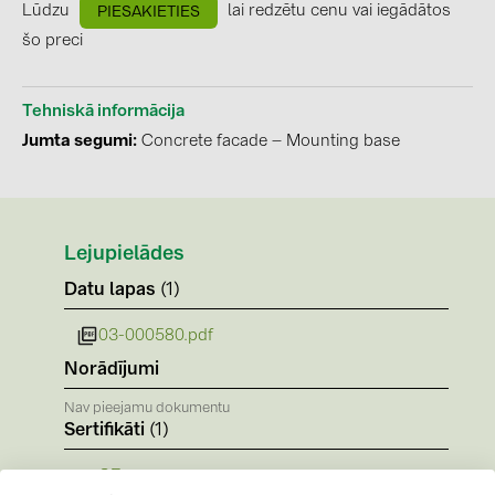
BAKS (51)
Lūdzu
lai redzētu cenu vai iegādātos
PIESAKIETIES
šo preci
BUDMAT (6)
EVOPIPES (7)
Tehniskā informācija
FRONIUS (42)
Jumta segumi
Concrete facade – Mounting base
GROMTOR (32)
GoodWe (44)
HUAWEI (51)
Lejupielādes
JAsolar (6)
Datu lapas
(1)
JINKO (1)
03-000580.pdf
LEADER (6)
Norādījumi
LONGi Solar (5)
Nav pieejamu dokumentu
Sertifikāti
(1)
NOVOTEGRA (315)
PROJOY (3)
CE-