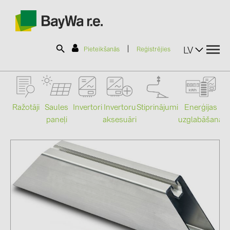
|
LV
Pieteikšanās
Reģistrējies
SOLAR-PLANIT
Ražotāji
Saules
Stiprinājumi
Enerģijas
Invertori
Invertoru
paneļi
uzglabāšana
aksesuāri
Mo
Produkti
Informācija
Jaunumi
Katalogi