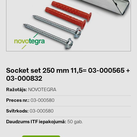
kontakti
KATEGORIJAS
Saules paneļi (19)
Invertori (105)
Invertoru aksesuāri (84)
Socket set 250 mm 11,5= 03-000565 +
Enerģijas uzglabāšana (74)
03-000832
E-Mobilitāte (19)
Ražotājs
NOVOTEGRA
Instalācijas (87)
Preces nr.
03-000580
RAŽOTĀJI
Svītrkods
03-000580
ABB (21)
Daudzums ITF iepakojumā
50 gab.
AIKO Solar (2)