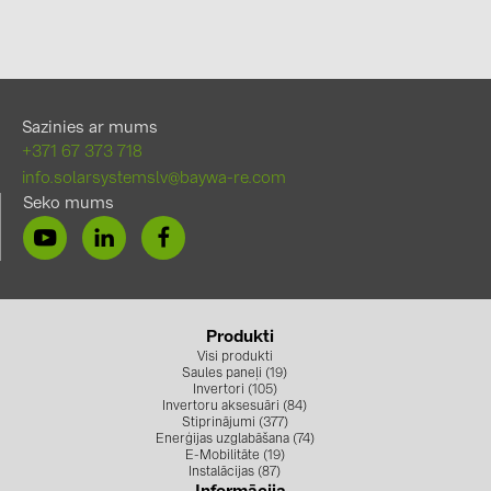
Sazinies ar mums
+371 67 373 718
info.solarsystemslv@baywa-re.com
Seko mums
Produkti
Visi produkti
Saules paneļi (19)
Invertori (105)
Invertoru aksesuāri (84)
Stiprinājumi (377)
Enerģijas uzglabāšana (74)
E-Mobilitāte (19)
Instalācijas (87)