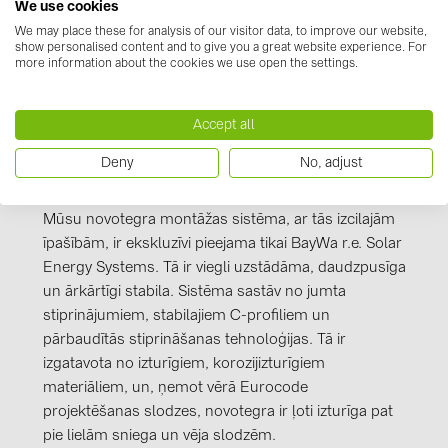
Kennzeichnung_novotegra_gesamt_Stand_J
We use cookies
PRYSMIAN DRAKA (18)
uli 2016.PDF
We may place these for analysis of our visitor data, to improve our website,
PYLONTECH (19)
show personalised content and to give you a great website experience. For
more information about the cookies we use open the settings.
QILOWATT (3)
SMA (1)
Accept all
SolarEdge (2)
Deny
No, adjust
Informācija par ražotāju
Solinteg (4)
Mūsu novotegra montāžas sistēma, ar tās izcilajām
Solis (63)
īpašībām, ir ekskluzīvi pieejama tikai BayWa r.e. Solar
Stäubli (2)
Energy Systems. Tā ir viegli uzstādāma, daudzpusīga
TIGO (4)
un ārkārtīgi stabila. Sistēma sastāv no jumta
stiprinājumiem, stabilajiem C-profiliem un
Trina Solar (6)
pārbaudītās stiprināšanas tehnoloģijas. Tā ir
Victron Energy B.V. (2)
izgatavota no izturīgiem, korozijizturīgiem
materiāliem, un, ņemot vērā Eurocode
WHES (5)
projektēšanas slodzes, novotegra ir ļoti izturīga pat
pie lielām sniega un vēja slodzēm.