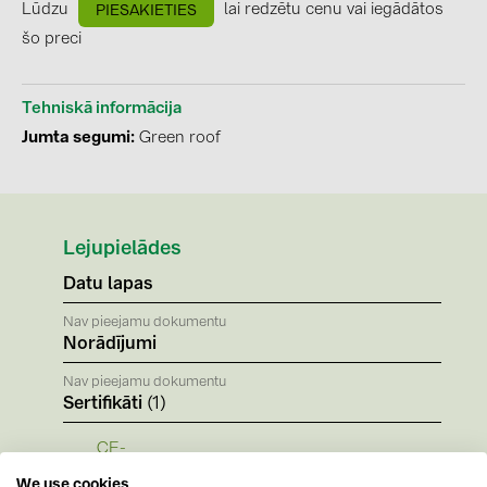
BAKS (51)
Lūdzu
lai redzētu cenu vai iegādātos
PIESAKIETIES
šo preci
BUDMAT (6)
EVOPIPES (7)
Tehniskā informācija
FRONIUS (42)
Jumta segumi
Green roof
GROMTOR (32)
GoodWe (44)
HUAWEI (51)
Lejupielādes
JAsolar (6)
Datu lapas
JINKO (1)
Nav pieejamu dokumentu
Norādījumi
LEADER (6)
Nav pieejamu dokumentu
LONGi Solar (5)
Sertifikāti
(1)
NOVOTEGRA (315)
CE-
PROJOY (3)
Kennzeichnung_novotegra_gesamt_Stand_J
We use cookies