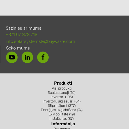
Sazinies ar mums
+371 67 373 718
info.solarsystemslv@baywa-re.com
Seko mums
Produkti
Visi produkti
Saules paneļi (19)
Invertori (105)
Invertoru aksesuāri (84)
Stiprinājumi (377)
Enerģijas uzglabāšana (74)
E-Mobilitāte (19)
Instalācijas (87)
Informācija