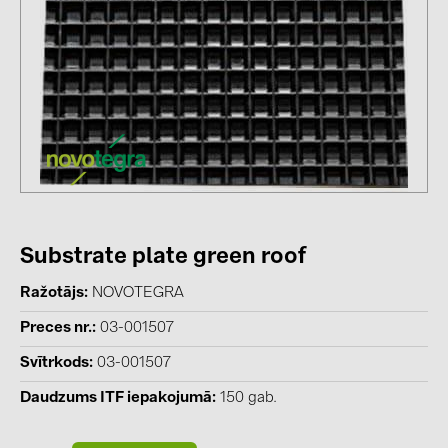
kontakti
KATEGORIJAS
Saules paneļi (19)
Invertori (105)
Invertoru aksesuāri (84)
Enerģijas uzglabāšana (74)
Substrate plate green roof
E-Mobilitāte (19)
Ražotājs
NOVOTEGRA
Instalācijas (87)
Preces nr.
03-001507
RAŽOTĀJI
Svītrkods
03-001507
ABB (21)
Daudzums ITF iepakojumā
150 gab.
AIKO Solar (2)