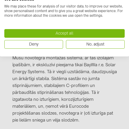
uli 2016.PDF
PRYSMIAN DRAKA (18)
We may place these for analysis of our visitor data, to improve our website,
show personalised content and to give you a great website experience. For
PYLONTECH (19)
more information about the cookies we use open the settings.
QILOWATT (3)
Accept all
SMA (1)
SolarEdge (2)
Deny
No, adjust
Informācija par ražotāju
Solinteg (4)
Mūsu novotegra montāžas sistēma, ar tās izcilajām
Solis (63)
īpašībām, ir ekskluzīvi pieejama tikai BayWa r.e. Solar
Energy Systems. Tā ir viegli uzstādāma, daudzpusīga
Stäubli (2)
un ārkārtīgi stabila. Sistēma sastāv no jumta
TIGO (4)
stiprinājumiem, stabilajiem C-profiliem un
pārbaudītās stiprināšanas tehnoloģijas. Tā ir
Trina Solar (6)
izgatavota no izturīgiem, korozijizturīgiem
Victron Energy B.V. (2)
materiāliem, un, ņemot vērā Eurocode
projektēšanas slodzes, novotegra ir ļoti izturīga pat
WHES (5)
pie lielām sniega un vēja slodzēm.