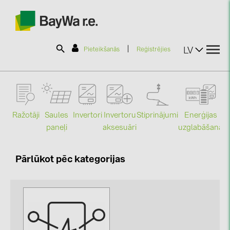
|
LV
Pieteikšanās
Reģistrējies
SOLAR-PLANIT
Ražotāji
Saules
Stiprinājumi
Enerģijas
Invertori
Invertoru
Produkti
paneļi
uzglabāšana
aksesuāri
Mo
Informācija
Pārlūkot pēc kategorijas
Jaunumi
Katalogi