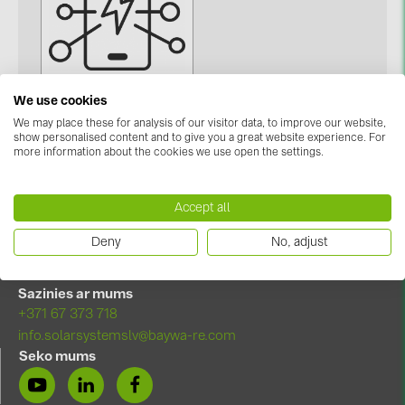
kontakti
KATEGORIJAS
We use cookies
Saules paneļi (19)
Miniatūra slēgiekārta
We may place these for analysis of our visitor data, to improve our website,
(MCB) (2)
show personalised content and to give you a great website experience. For
Invertori (105)
more information about the cookies we use open the settings.
Invertoru aksesuāri (84)
Accept all
Enerģijas uzglabāšana (74)
Deny
No, adjust
E-Mobilitāte (19)
Instalācijas (87)
Sazinies ar mums
+371 67 373 718
RAŽOTĀJI
info.solarsystemslv@baywa-re.com
ABB (21)
Seko mums
AIKO Solar (2)