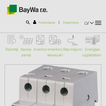
|
LV
Pieteikšanās
Reģistrējies
SOLAR-PLANIT
Ražotāji
Saules
Stiprinājumi
Enerģijas
Invertori
Invertoru
paneļi
uzglabāšana
aksesuāri
Mo
Produkti
Informācija
Jaunumi
Katalogi