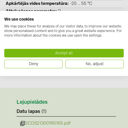
PRYSMIAN DRAKA (18)
Apkārtējās vides temperatūra
-25 .. 55 °C
Atbrīvošanas parametrs
B
PYLONTECH (19)
Polu skaits (kopējais)
3
We use cookies
QILOWATT (3)
We may place these for analysis of our visitor data, to improve our website,
Nominālā strāva
16 A
show personalised content and to give you a great website experience. For
SMA (1)
Nominālais spriegums
230 V
more information about the cookies we use open the settings.
Īsslēguma nominālā atslēgšanas spēja EN 60898
6 kA
SolarEdge (2)
Frekvence
50 Hz
Accept all
Solinteg (4)
Piesārņojuma pakāpe
2
Solis (63)
Deny
No, adjust
Iebūvētais dziļums
70 mm
Nominālais izolācijas spriegums Ui
440 V
Stäubli (2)
TIGO (4)
Trina Solar (6)
Lejupielādes
Victron Energy B.V. (2)
Datu lapas
(1)
WHES (5)
2CDS213001R0165.pdf