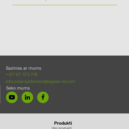
Sazinies ar mums
+371 67 373 718
info.solarsystemslv@baywa-re.com
Seko mums
Produkti
Visi produkti