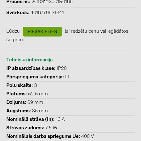
BAKS (51)
Preces nr.
2CDS213001R0165
BUDMAT (6)
Svītrkods
4016779631341
EVOPIPES (7)
Lūdzu
lai redzētu cenu vai iegādātos
PIESAKIETIES
FRONIUS (42)
šo preci
GROMTOR (32)
GoodWe (44)
Tehniskā informācija
HUAWEI (51)
IP aizsardzības klase
IP20
Pārsprieguma kategorija
III
JAsolar (6)
Polu skaits
3
JINKO (1)
Platums
52.5 mm
LEADER (6)
Dziļums
69 mm
Augstums
85 mm
LONGi Solar (5)
Nominālā strāva (In)
16 A
NOVOTEGRA (315)
Strāvas zudums
7.5 W
PROJOY (3)
Nominālais darba spriegums Ue
400 V