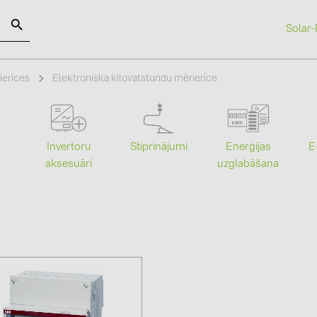
Solar-
SOLAR-PLANIT
ierīces
Elektroniska kilovatstundu mērierīce
Kategorijas
Ražotāji
Stiprinājumi
Enerģijas
Invertoru
E
Saules paneļi (19)
ABB (21)
uzglabāšana
aksesuāri
Invertori (105)
AIKO Solar 
Invertoru aksesuāri (84)
BAKS (51)
Enerģijas uzglabāšana (71)
BUDMAT (6
E-Mobilitāte (19)
EVOPIPES (
Instalācijas (87)
FRONIUS (4
GROMTOR 