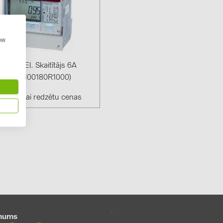
GoodWe (4
HUAWEI (5
how
JAsolar (6)
JINKO (1)
12-100 El. Skaitītājs 6A
LEADER (6
 (2CMA100180R1000)
LONGi Solar
ieties, lai redzētu cenas
NOVOTEGRA
PROJOY (3
PRYSMIAN 
PYLONTECH
QILOWATT 
SMA (1)
SolarEdge (
mums