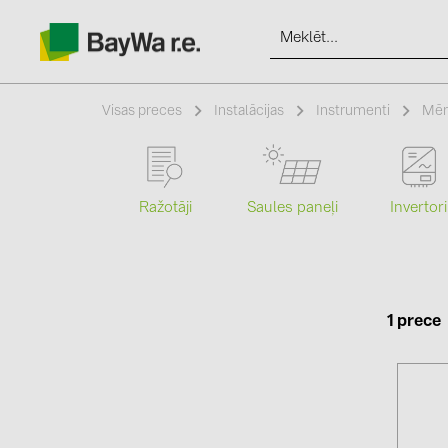
Visas preces
Instalācijas
Instrumenti
Mēr
Produkti
Ražotāji
Saules paneļi
Invertori
Informācija
Jaunumi
1 prece
Katalogi
kontakti