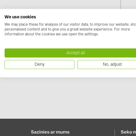
We use cookies
We may place these for analysis of our visitor data, to improve our website, s
personalised content and to give you a great website experience. For more
information about the cookies we use open the settings.
B24 2
400V
Accept all
Piesak
Deny
No, adjust
Sazinies ar mums
Seko 