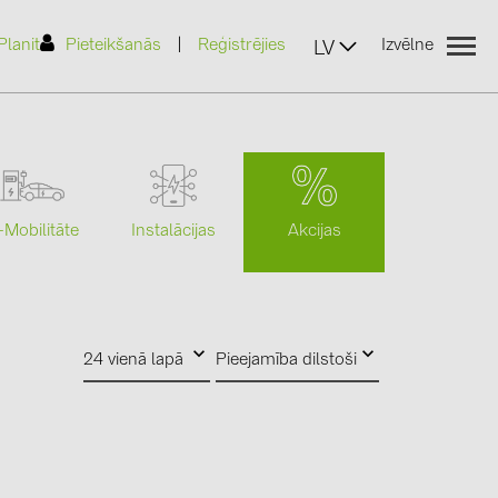
|
Planit
Pieteikšanās
Reģistrējies
Izvēlne
LV
Akcijas
-Mobilitāte
Instalācijas
(2)
)
24 vienā lapā
Pieejamība dilstoši
7)
2)
(32)