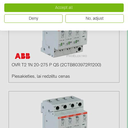
PRYSMIAN DRAKA (18)
Accept all
PYLONTECH (17)
Deny
No, adjust
QILOWATT (3)
SMA (1)
SolarEdge (2)
Solinteg (4)
Solis (63)
OVR T2 1N 20-275 P QS (2CTB803972R1200)
Stäubli (2)
Piesakieties, lai redzētu cenas
TIGO (4)
Trina Solar (6)
Victron Energy B.V. (2)
WHES (5)