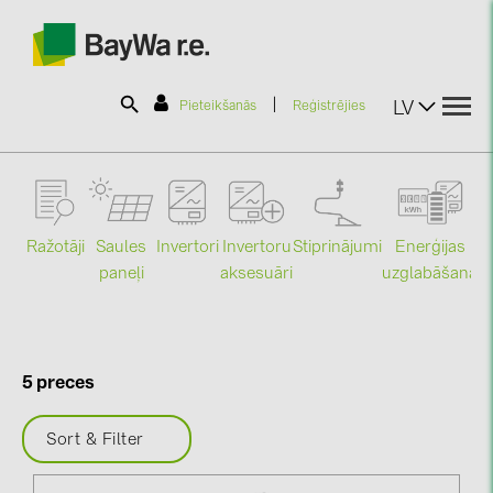
|
LV
Pieteikšanās
Reģistrējies
SOLAR-PLANIT
Ražotāji
Saules
Stiprinājumi
Enerģijas
Invertori
Invertoru
Produkti
paneļi
uzglabāšana
aksesuāri
Mo
Informācija
5 preces
Jaunumi
Sort & Filter
Katalogi