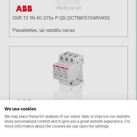
BAKS (51)
BUDMAT (6)
OVR T2 1N 40-275s P QS (2CTB815704R1400)
EVOPIPES (7)
Piesakieties, lai redzētu cenas
FRONIUS (42)
GROMTOR (32)
GoodWe (40)
HUAWEI (53)
JAsolar (6)
JINKO (1)
LEADER (6)
LONGi Solar (5)
We use cookies
OVR T2 3L 40-275s P QS (2CTB815704R1800)
We may place these for analysis of our visitor data, to improve our website,
NOVOTEGRA (315)
show personalised content and to give you a great website experience. For
Piesakieties, lai redzētu cenas
more information about the cookies we use open the settings.
PROJOY (3)