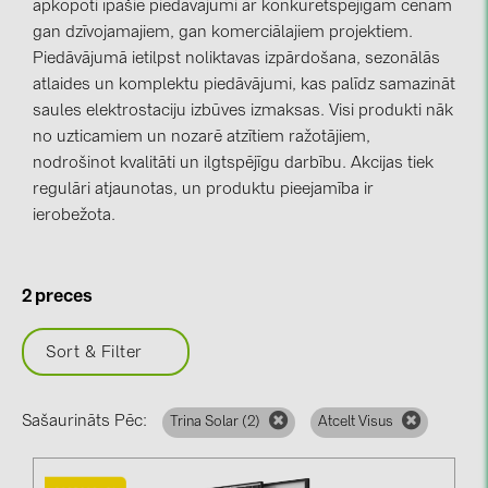
apkopoti īpašie piedāvājumi ar konkurētspējīgām cenām
gan dzīvojamajiem, gan komerciālajiem projektiem.
kontakti
Piedāvājumā ietilpst noliktavas izpārdošana, sezonālās
atlaides un komplektu piedāvājumi, kas palīdz samazināt
KATEGORIJAS
saules elektrostaciju izbūves izmaksas. Visi produkti nāk
no uzticamiem un nozarē atzītiem ražotājiem,
Saules paneļi (19)
nodrošinot kvalitāti un ilgtspējīgu darbību.
Akcijas tiek
Invertori (105)
regulāri atjaunotas, un produktu pieejamība ir
ierobežota.
Invertoru aksesuāri (84)
Enerģijas uzglabāšana (71)
E-Mobilitāte (19)
2 preces
Instalācijas (87)
Sort & Filter
RAŽOTĀJI
ABB (21)
Sašaurināts Pēc:
Trina Solar (
2
)
Atcelt Visus
AIKO Solar (2)