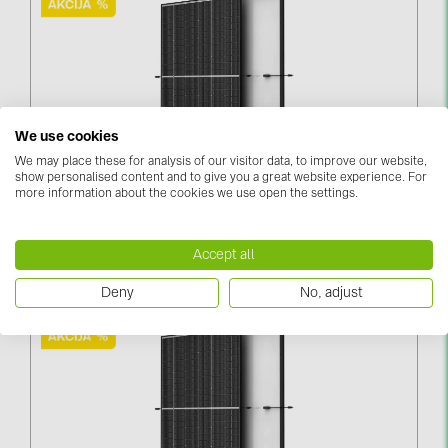
BAKS (51)
BUDMAT (6)
EVOPIPES (7)
FRONIUS (42)
We use cookies
GROMTOR (32)
We may place these for analysis of our visitor data, to improve our website,
show personalised content and to give you a great website experience. For
GoodWe (40)
Trina Vertex S+ 465W / N-Type, Black Frame, DG
more information about the cookies we use open the settings.
(TSM-465NEG9R.28)
HUAWEI (53)
JAsolar (6)
Piesakieties, lai redzētu cenas
Accept all
JINKO (1)
Deny
No, adjust
LEADER (6)
LONGi Solar (5)
NOVOTEGRA (315)
PROJOY (3)