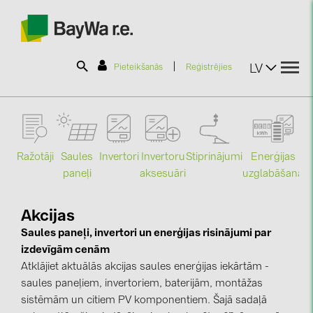
|
LV
Pieteikšanās
Reģistrējies
SOLAR-PLANIT
Ražotāji
Saules
Stiprinājumi
Enerģijas
Invertori
Invertoru
Produkti
paneļi
uzglabāšana
aksesuāri
Mo
Informācija
Akcijas
Saules paneļi, invertori un enerģijas risinājumi par
izdevīgām cenām
Jaunumi
Atklājiet aktuālās akcijas saules enerģijas iekārtām -
saules paneļiem, invertoriem, baterijām, montāžas
Katalogi
sistēmām un citiem PV komponentiem. Šajā sadaļā