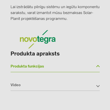
PRYSMIAN DRAKA (18)
Lai izstrādātu pilnīgu sistēmu un iegūtu komponentu
PYLONTECH (19)
sarakstu, varat izmantot mūsu bezmaksas Solar-
Planit projektēšanas programmu.
QILOWATT (3)
SMA (1)
SolarEdge (2)
Solinteg (4)
Produkta apraksts
Solis (63)
Stäubli (2)
Produkta funkcijas
TIGO (4)
Trina Solar (6)
Video
Victron Energy B.V. (2)
WHES (5)