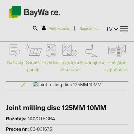
|
LV
Pieteikšanās
Reģistrējies
SOLAR-PLANIT
Ražotāji
Saules
Stiprinājumi
Enerģijas
Invertori
Invertoru
paneļi
uzglabāšana
aksesuāri
Mo
Produkti
Informācija
Joint milling disc 125MM 10MM
Jaunumi
Ražotājs
NOVOTEGRA
Katalogi
Preces nr.
03-001675