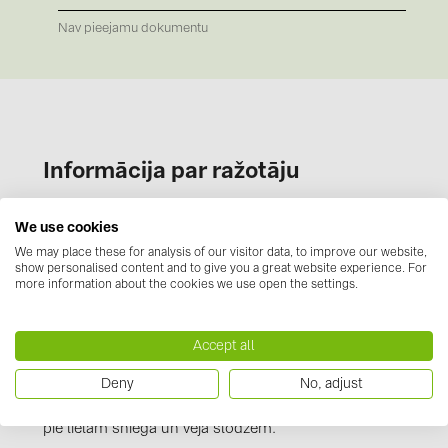
BAKS (51)
Nav pieejamu dokumentu
BUDMAT (6)
EVOPIPES (7)
FRONIUS (42)
GROMTOR (32)
Informācija par ražotāju
GoodWe (44)
Mūsu novotegra montāžas sistēma, ar tās izcilajām
HUAWEI (51)
We use cookies
īpašībām, ir ekskluzīvi pieejama tikai BayWa r.e. Solar
JAsolar (6)
We may place these for analysis of our visitor data, to improve our website,
Energy Systems. Tā ir viegli uzstādāma, daudzpusīga
show personalised content and to give you a great website experience. For
JINKO (1)
un ārkārtīgi stabila. Sistēma sastāv no jumta
more information about the cookies we use open the settings.
stiprinājumiem, stabilajiem C-profiliem un
LEADER (6)
pārbaudītās stiprināšanas tehnoloģijas. Tā ir
Accept all
LONGi Solar (5)
izgatavota no izturīgiem, korozijizturīgiem
materiāliem, un, ņemot vērā Eurocode
Deny
No, adjust
NOVOTEGRA (315)
projektēšanas slodzes, novotegra ir ļoti izturīga pat
PROJOY (3)
pie lielām sniega un vēja slodzēm.