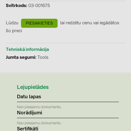
Svītrkods
03-001675
kontakti
Lūdzu
lai redzētu cenu vai iegādātos
PIESAKIETIES
KATEGORIJAS
šo preci
Saules paneļi (19)
Invertori (105)
Tehniskā informācija
Jumta segumi
Tools
Invertoru aksesuāri (84)
Enerģijas uzglabāšana (74)
E-Mobilitāte (19)
Lejupielādes
Instalācijas (87)
Datu lapas
RAŽOTĀJI
Nav pieejamu dokumentu
ABB (21)
Norādījumi
AIKO Solar (2)
Nav pieejamu dokumentu
Sertifikāti