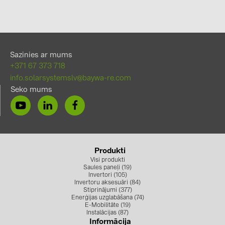
Sazinies ar mums
+371 67 373 718
info.solarsystemslv@baywa-re.com
Seko mums
Produkti
Visi produkti
Saules paneļi (19)
Invertori (105)
Invertoru aksesuāri (84)
Stiprinājumi (377)
Enerģijas uzglabāšana (74)
E-Mobilitāte (19)
Instalācijas (87)
Informācija