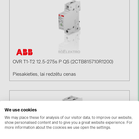
kontakti
KATEGORIJAS
Saules paneļi (19)
Invertori (105)
Invertoru aksesuāri (84)
OVR T1-T2 12.5-275s P QS (2CTB815710R1200)
Enerģijas uzglabāšana (74)
Piesakieties, lai redzētu cenas
E-Mobilitāte (19)
Instalācijas (87)
RAŽOTĀJI
We use cookies
We may place these for analysis of our visitor data, to improve our website,
ABB (21)
show personalised content and to give you a great website experience. For
more information about the cookies we use open the settings.
AIKO Solar (2)