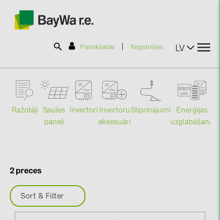
|
LV
Pieteikšanās
Reģistrējies
SOLAR-PLANIT
Ražotāji
Saules
Stiprinājumi
Enerģijas
Invertori
Invertoru
Produkti
paneļi
uzglabāšana
aksesuāri
Mo
Informācija
2 preces
Jaunumi
Sort & Filter
Katalogi