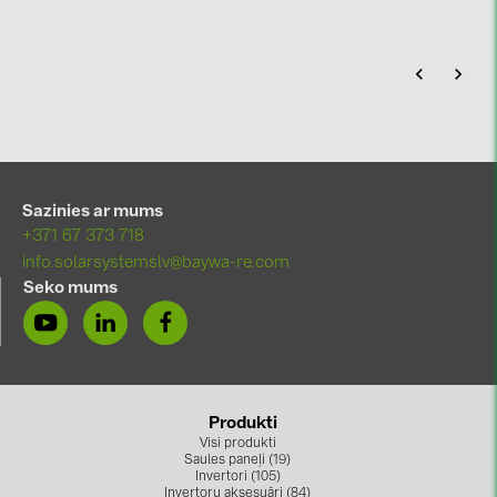
Sazinies ar mums
+371 67 373 718
info.solarsystemslv@baywa-re.com
Seko mums
Produkti
Visi produkti
Saules paneļi (19)
Invertori (105)
Invertoru aksesuāri (84)