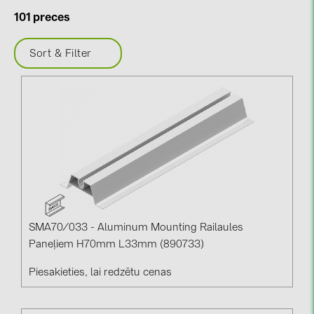
BAKS (51)
101 preces
BUDMAT (6)
EVOPIPES (7)
Sort & Filter
FRONIUS (42)
GROMTOR (32)
GoodWe (44)
HUAWEI (51)
JAsolar (6)
JINKO (1)
LEADER (6)
SMA70/033 - Aluminum Mounting Railaules
Paneļiem H70mm L33mm (890733)
LONGi Solar (5)
Piesakieties, lai redzētu cenas
NOVOTEGRA (315)
PROJOY (3)