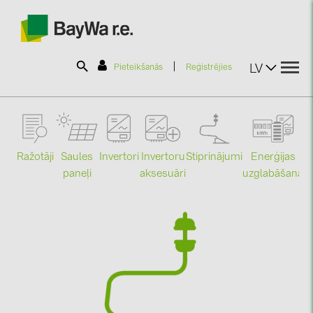
|
LV
Pieteikšanās
Reģistrējies
SOLAR-PLANIT
Ražotāji
Saules
Stiprinājumi
Enerģijas
Invertori
Invertoru
Produkti
paneļi
uzglabāšana
aksesuāri
Mo
Informācija
Jaunumi
Katalogi