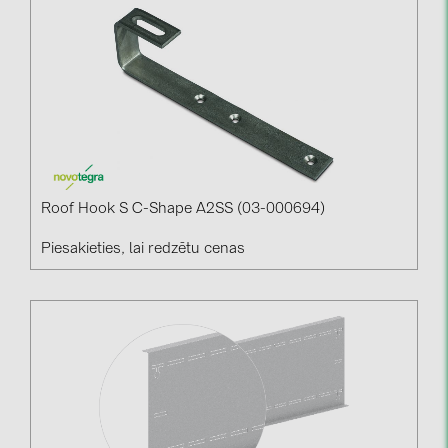
PRYSMIAN DRAKA (18)
PYLONTECH (19)
QILOWATT (3)
SMA (1)
SolarEdge (2)
Solinteg (4)
Roof Hook S C-Shape A2SS (03-000694)
Solis (63)
Piesakieties, lai redzētu cenas
Stäubli (2)
TIGO (4)
Trina Solar (6)
Victron Energy B.V. (2)
WHES (5)