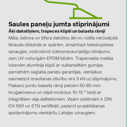
kontakti
Saules paneļu jumta stiprinājumi
KATEGORIJAS
Āķi dakstiņiem, trapeces klipši un balasta rāmji
Saules paneļi (19)
Māla, betona un šīfera dakstiņu āķi no rūdīta nerūsējošā
tērauda izlīdzinās ar spārēm, izmantojot teleskopiskas
Invertori (105)
spraugas, nodrošinot ūdensnecaurlaidīgu blīvējumu
Invertoru aksesuāri (84)
zem UV-noturīgām EPDM blīvēm. Trapecveida metāla
loksnēm alumīnija klipši ar vulkanizētām gumijas
Enerģijas uzglabāšana (74)
pamatnēm saglabā paneļu garantijas, vienlaikus
E-Mobilitāte (19)
sasniedzot izraušanas izturību virs 3 kN uz stiprinājumu.
Plakano jumtu balasta rāmji pieņem 60-80 mm
Instalācijas (87)
bruģakmeņus un slīpē moduļus 10–15 ° leņķī ar
RAŽOTĀJI
integrētiem vēja deflektoriem. Visām sistēmām ir DIN
EN 1991 un ETN sertifikāti, padarot projektēšanas
ABB (21)
apstiprinājumu vienkāršu Latvijas uzraugiem.
AIKO Solar (2)