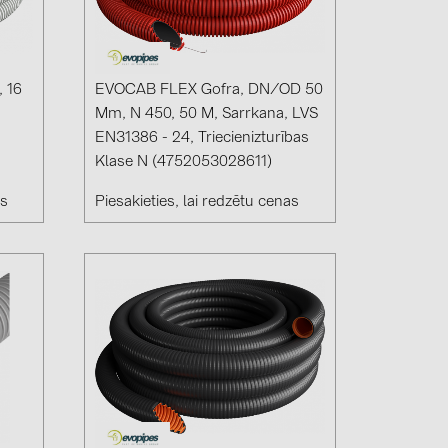
4)
)
 16
EVOCAB FLEX Gofra, DN/OD 50
Mm, N 450, 50 M, Sarrkana, LVS
EN31386 - 24, Triecienizturības
)
Klase N (4752053028611)
 (5)
as
Piesakieties, lai redzētu cenas
 (315)
)
DRAKA (18)
 (19)
(3)
2)