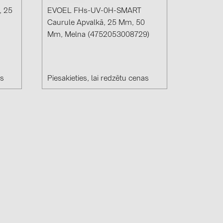
, 25
EVOEL FHs-UV-0H-SMART
Caurule Apvalkā, 25 Mm, 50
Mm, Melna (4752053008729)
as
Piesakieties, lai redzētu cenas
(6)
gy B.V. (2)