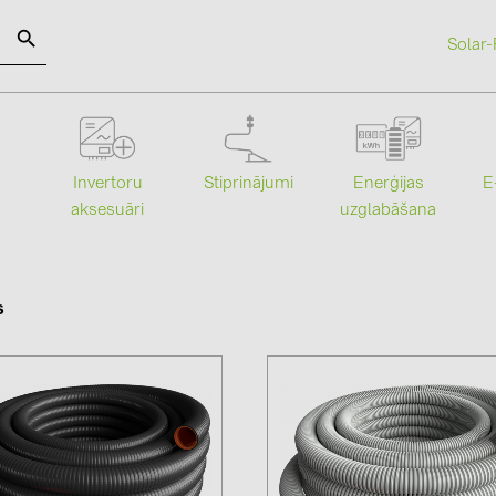
Solar-
SOLAR-PLANIT
Stiprinājumi
Enerģijas
Invertoru
E
Kategorijas
Ražotāji
uzglabāšana
aksesuāri
Saules paneļi (19)
ABB (21)
Invertori (105)
AIKO Solar 
s
Invertoru aksesuāri (84)
BAKS (51)
Enerģijas uzglabāšana (74)
BUDMAT (6
E-Mobilitāte (19)
EVOPIPES (
Instalācijas (87)
FRONIUS (4
GROMTOR 