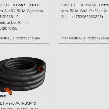
Solinteg (4)
AB FLEX Gofra, DN/OD
EVOEL FL-0H-SMART Gofra
m, N 450, 50 M, Saarkana,
Mm, 50 M, Gaiši Pelēēka Ar
Solis (63)
N31386 - 24,
Stiepli (4752053020325)
Stäubli (2)
enizturības Klase
012070135)
TIGO (4)
ieties, lai redzētu cenas
Piesakieties, lai redzētu cen
Trina Solar 
Victron Ener
WHES (5)
L FMs-UV-0H-SMART