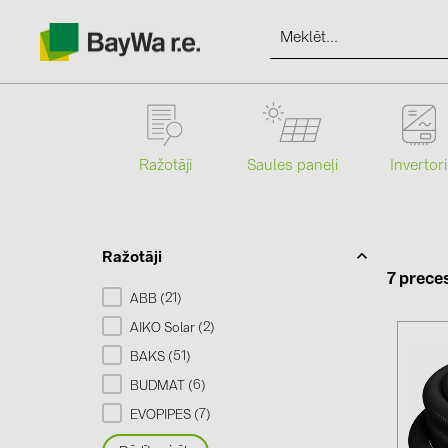
Ražotāji
Saules paneļi
Invertori
Produkti
Informācija
Ražotāji
7 prece
21
ABB (
)
Jaunumi
2
AIKO Solar (
)
51
BAKS (
)
Katalogi
6
BUDMAT (
)
7
EVOPIPES (
)
kontakti