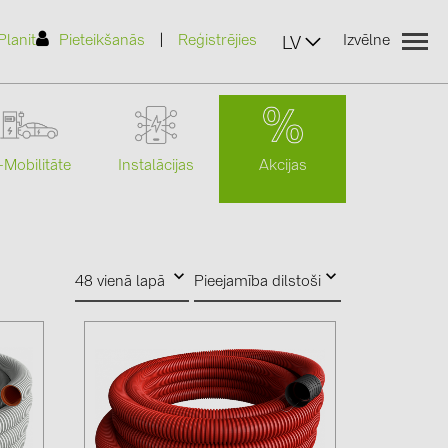
|
Planit
Pieteikšanās
Reģistrējies
Izvēlne
LV
Akcijas
-Mobilitāte
Instalācijas
(2)
48 vienā lapā
Pieejamība dilstoši
)
7)
2)
(32)