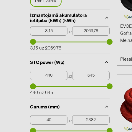
Rādīt vairāk
Izmantojamā akumulatora
ietilpība (kWh) (kWh)
EVOE
uz
Gofra
Meln
3,15 uz 2069,76
Piesak
STC power (Wp)
uz
440 uz 645
Garums (mm)
uz