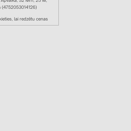
 Apvalkā, 32 Mm, 25 M,
 (4752053014126)
ieties, lai redzētu cenas