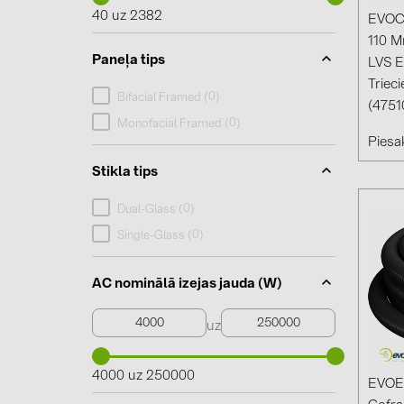
40 uz 2382
EVOC
110 M
Paneļa tips
LVS E
Trieci
0
Bifacial Framed (
)
(4751
0
Monofacial Framed (
)
Piesak
Stikla tips
0
Dual-Glass (
)
0
Single-Glass (
)
AC nominālā izejas jauda (W)
uz
4000 uz 250000
EVOE