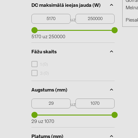
Gofra
DC maksimālā ieejas jauda (W)
Melna
uz
Piesak
5170 uz 250000
Fāžu skaits
0
1 (
)
0
3 (
)
Augstums (mm)
uz
29 uz 1070
Platums (mm)