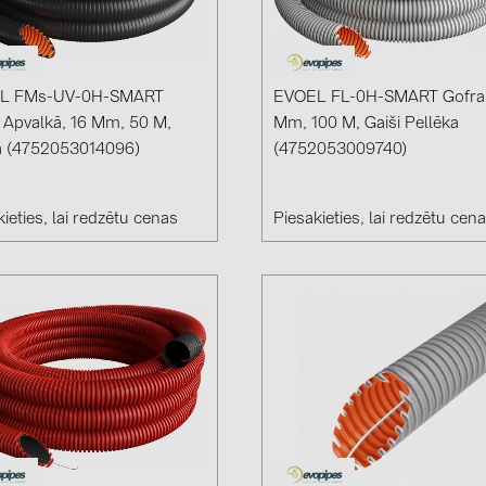
GoodWe (4
HUAWEI (51
JAsolar (6)
L FMs-UV-0H-SMART
EVOEL FL-0H-SMART Gofra,
 Apvalkā, 16 Mm, 50 M,
Mm, 100 M, Gaiši Pellēka
JINKO (1)
a (4752053014096)
(4752053009740)
LEADER (6
LONGi Solar
ieties, lai redzētu cenas
Piesakieties, lai redzētu cen
NOVOTEGRA
PROJOY (3
PRYSMIAN 
PYLONTECH
QILOWATT 
SMA (1)
SolarEdge (