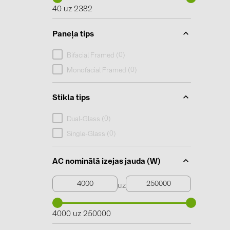
40 uz 2382
Paneļa tips
0
Bifacial Framed (
)
0
Monofacial Framed (
)
Stikla tips
0
Dual-Glass (
)
0
Single-Glass (
)
AC nominālā izejas jauda (W)
uz
4000 uz 250000