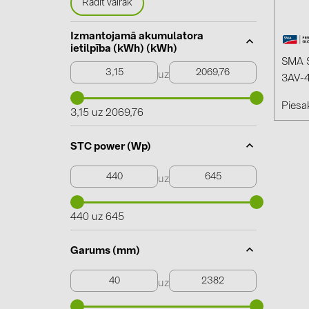
Rādīt vairāk
Izmantojamā akumulatora
ietilpība (kWh) (kWh)
SMA S
uz
3AV-4
Piesak
3,15 uz 2069,76
STC power (Wp)
uz
440 uz 645
Garums (mm)
uz