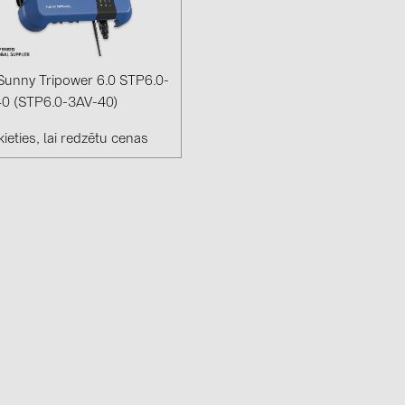
GoodWe (4
HUAWEI (51
JAsolar (6)
unny Tripower 6.0 STP6.0-
0 (STP6.0-3AV-40)
JINKO (1)
ieties, lai redzētu cenas
LEADER (6
LONGi Solar
NOVOTEGRA
PROJOY (3
PRYSMIAN 
PYLONTECH
QILOWATT 
SMA (1)
SolarEdge (