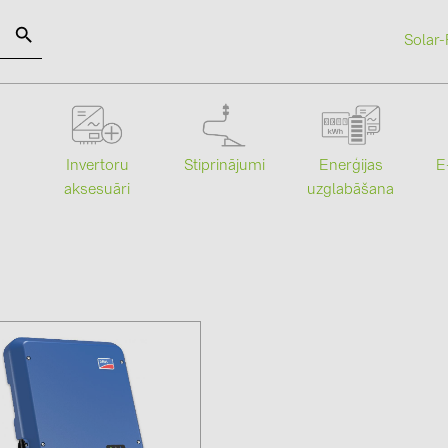
Solar-
SOLAR-PLANIT
Stiprinājumi
Enerģijas
Invertoru
E
Kategorijas
Ražotāji
uzglabāšana
aksesuāri
Saules paneļi (19)
ABB (21)
Invertori (105)
AIKO Solar 
Invertoru aksesuāri (84)
BAKS (51)
Enerģijas uzglabāšana (74)
BUDMAT (6
E-Mobilitāte (19)
EVOPIPES (
Instalācijas (87)
FRONIUS (4
GROMTOR 