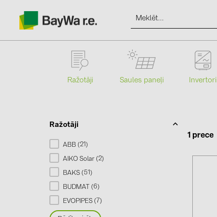
Ražotāji
Saules paneļi
Invertori
Produkti
Informācija
Ražotāji
1 prece
21
ABB (
)
Jaunumi
2
AIKO Solar (
)
51
BAKS (
)
Katalogi
6
BUDMAT (
)
7
EVOPIPES (
)
kontakti