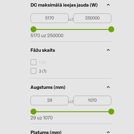
DC maksimālā ieejas jauda (W)
uz
5170 uz 250000
Fāžu skaits
0
1 (
)
1
3 (
)
Augstums (mm)
uz
29 uz 1070
Platums (mm)