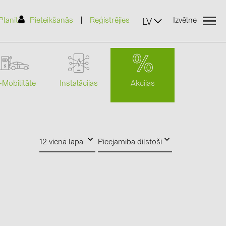
|
Planit
Pieteikšanās
Reģistrējies
Izvēlne
LV
Akcijas
-Mobilitāte
Instalācijas
(2)
12 vienā lapā
Pieejamība dilstoši
)
7)
2)
(32)